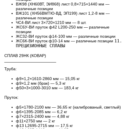
ВЖ98 (ХН60ВТ, ЭИ868) лист 0,8×715×1440 мм —
различные позиции
ВЖ101 (ХН56ВМТЮ-ВД, ЭП199) лист 1,2-8 мм —
различные позиции
ЧС4-ВИ лист 3×720×1210 мм — 8 шт.
ЖС6У-ВИ пруток ф42 L200-250 мм — различные
позиции
ЖС32-ВИ пруток ф14-100 мм — различные позиции
11.
ЖС6К-ВИ пруток ф10-14 мм — различные позиции
ПРЕЦИЗИОННЫЕ СПЛАВЫ
СПЛАВ 29НК (КОВАР)
──────────────────
Труба:
ф9×1,2×1610-2860 мм — 15,05 кг
ф9×1,2 мм (брак) — 5,3 кг
ф50×3×1000-3010 мм — 183,4 кг
Пруток:
ф5×1780-2100 мм — 36,65 кг (калиброваный, светлый)
ф6×1395-2085 мм — 6,2 кг
ф7×2315-2400 мм — 4,88 кг
ф11×2750 мм — 2 кг
ф13 L2695-2715 мм — 17,5 кг