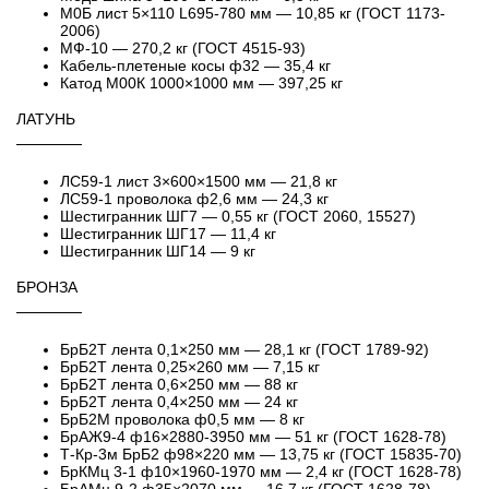
М0Б лист 5×110 L695-780 мм — 10,85 кг (ГОСТ 1173-
2006)
МФ-10 — 270,2 кг (ГОСТ 4515-93)
Кабель-плетеные косы ф32 — 35,4 кг
Катод М00К 1000×1000 мм — 397,25 кг
ЛАТУНЬ
──────
ЛС59-1 лист 3×600×1500 мм — 21,8 кг
ЛС59-1 проволока ф2,6 мм — 24,3 кг
Шестигранник ШГ7 — 0,55 кг (ГОСТ 2060, 15527)
Шестигранник ШГ17 — 11,4 кг
Шестигранник ШГ14 — 9 кг
БРОНЗА
──────
БрБ2Т лента 0,1×250 мм — 28,1 кг (ГОСТ 1789-92)
БрБ2Т лента 0,25×260 мм — 7,15 кг
БрБ2Т лента 0,6×250 мм — 88 кг
БрБ2Т лента 0,4×250 мм — 24 кг
БрБ2М проволока ф0,5 мм — 8 кг
БрАЖ9-4 ф16×2880-3950 мм — 51 кг (ГОСТ 1628-78)
Т-Кр-3м БрБ2 ф98×220 мм — 13,75 кг (ГОСТ 15835-70)
БрКМц 3-1 ф10×1960-1970 мм — 2,4 кг (ГОСТ 1628-78)