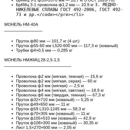
БрАМц 9-2 ф35×2070 мм — 16,7 кг (ГОСТ 1628-78)
3. МЕДНО-
БрКМц 3-1 проволока ф1,2 мм — 10,9 кг
НИКЕЛЕВЫЕ СПЛАВЫ ГОСТ 492-2006, ГОСТ 492-
73 и др.</code></pre></li>
МОНЕЛЬ НМ-40А
─────────────
Пруток ф80 мм — 101,7 кг (4 шт.)
Пруток ф55-60 мм L520-600 мм — 117,3 кг (кованый)
Трубки ф4×0,5 мм — 0,285 кг
МОНЕЛЬ НМЖМЦ 28-2,5-1,5
───────────────────────
Проволока ф2 мм (мягкая, темная) — 15,6 кг
Проволока ф2 мм (мягкая, серая) — 60 кг
Проволока ф3 мм (мягкая) — 2,5 кг
Проволока ф4 мм (мягкая, светлая) — 18,9 кг
Проволока ф6 мм (твердая, темная) — 67,3 кг
Пруток ф32×710 мм (кованый) — 5,25 кг
Пруток ф49×650 мм — 11 кг
Пруток ф59 L310-1245 мм — 58,3 кг
Пруток ф70×305 мм (кованый) — 11 кг
Пруток ф105×510 мм (кованый) — 42,9 кг
Пруток ф108×300 мм (кованый) — 30,35 кг
Лист 1,5×270×600 мм — 2,05 кг