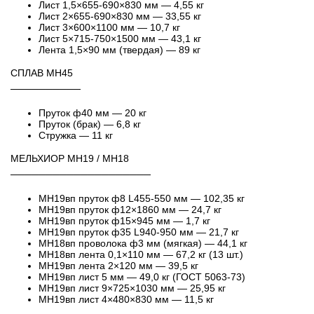
Лист 1,5×655-690×830 мм — 4,55 кг
Лист 2×655-690×830 мм — 33,55 кг
Лист 3×600×1100 мм — 10,7 кг
Лист 5×715-750×1500 мм — 43,1 кг
Лента 1,5×90 мм (твердая) — 89 кг
СПЛАВ МН45
──────────
Пруток ф40 мм — 20 кг
Пруток (брак) — 6,8 кг
Стружка — 11 кг
МЕЛЬХИОР МН19 / МН18
────────────────────
МН19вп пруток ф8 L455-550 мм — 102,35 кг
МН19вп пруток ф12×1860 мм — 24,7 кг
МН19вп пруток ф15×945 мм — 1,7 кг
МН19вп пруток ф35 L940-950 мм — 21,7 кг
МН18вп проволока ф3 мм (мягкая) — 44,1 кг
МН18вп лента 0,1×110 мм — 67,2 кг (13 шт.)
МН19вп лента 2×120 мм — 39,5 кг
МН19вп лист 5 мм — 49,0 кг (ГОСТ 5063-73)
МН19вп лист 9×725×1030 мм — 25,95 кг
МН19вп лист 4×480×830 мм — 11,5 кг