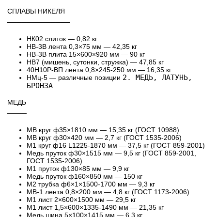
СПЛАВЫ НИКЕЛЯ
─────────────
НК02 слиток — 0,82 кг
НВ-3В лента 0,3×75 мм — 42,35 кг
НВ-3В плита 15×600×920 мм — 90 кг
НВ7 (мишень, сутонки, стружка) — 47,85 кг
40Н10Р-ВП лента 0,8×245-250 мм — 16,35 кг
2. МЕДЬ, ЛАТУНЬ,
НМц-5 — различные позиции
БРОНЗА
МЕДЬ
────
МВ круг ф35×1810 мм — 15,35 кг (ГОСТ 10988)
МВ круг ф30×420 мм — 2,7 кг (ГОСТ 1535-2006)
М1 круг ф16 L1225-1870 мм — 37,5 кг (ГОСТ 859-2001)
Медь пруток ф30×1515 мм — 9,5 кг (ГОСТ 859-2001,
ГОСТ 1535-2006)
М1 пруток ф130×85 мм — 9,9 кг
Медь пруток ф160×850 мм — 150 кг
М2 трубка ф6×1×1500-1700 мм — 9,3 кг
МВ-1 лента 0,8×200 мм — 4,8 кг (ГОСТ 1173-2006)
М1 лист 2×600×1500 мм — 29,5 кг
М1 лист 1,5×600×1335-1490 мм — 21,35 кг
Медь шина 5×100×1415 мм — 6,3 кг