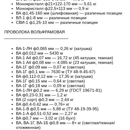
Монокристалл ф21×122-170 мм — 5,61 кг
Монокристалл ф22,5×113 мм — 0,9 кг
ВА ф1,45-160 мм (шлифованая) — различные позиции
ВЛ-1 ф1-8 мм — различные позиции
СВИ-1 ф1,25-10 мм — различные позиции
ПРОВОЛОКА ВОЛЬФРАМОВАЯ
──────────────────────
ВА-1-ЛН ф0,065 мм — 0,26 кг (катушка)
ВА ф0,012 мм — 5430 м
ВА-1 А4 ф0,07 мм — 16,72 кг (45 катушек, темная)
ВА-1 А4 ф0,08 мм — 4,085 кг (23 катушки, темная)
ВА-1Г ф0,09 мм — 0,07 кг (светлая)
ВА-1Г ф0,1 мм — 7630 м (ТУ 48-9-45-67)
ВА ф0,112-0,12 мм — 17,35 кг (катушки)
ВА-1Г ф0,15 мм — 0,64 кг (светлая)
ВА-1Г ф0,18 мм — 0,09 кг (светлая)
ВА-1-ЛН ф0,2 мм — 6,29 кг (ГОСТ 19671-81)
ВА ф0,23-0,31 мм — 1,2 кг
ВА (2 сорт) ф0,3 мм — 2,44 кг
ВА ф0,4-0,42 мм — 0,76+ кг
ВА-1-В ф0,5 мм — 5,88 кг (ТУ 48-19-39-95)
ВА-1-А ф0,51-0,52 мм — 2,27 кг
ВА ф0,7 мм — 3,02 кг (16 бухт)
ВА, ВА-1Г, ВА-1Б ф0,8 мм — 8+ кг (светлая/темная/
отожженная)