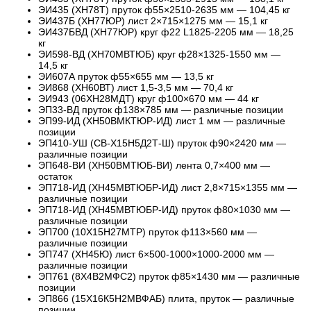
ЭИ435 (ХН78Т) пруток ф55×2510-2635 мм — 104,45 кг
ЭИ437Б (ХН77ЮР) лист 2×715×1275 мм — 15,1 кг
ЭИ437БВД (ХН77ЮР) круг ф22 L1825-2205 мм — 18,25
кг
ЭИ598-ВД (ХН70МВТЮБ) круг ф28×1325-1550 мм —
14,5 кг
ЭИ607А пруток ф55×655 мм — 13,5 кг
ЭИ868 (ХН60ВТ) лист 1,5-3,5 мм — 70,4 кг
ЭИ943 (06ХН28МДТ) круг ф100×670 мм — 44 кг
ЭП33-ВД пруток ф138×785 мм — различные позиции
ЭП99-ИД (ХН50ВМКТЮР-ИД) лист 1 мм — различные
позиции
ЭП410-УШ (СВ-Х15Н5Д2Т-Ш) пруток ф90×2420 мм —
различные позиции
ЭП648-ВИ (ХН50ВМТЮБ-ВИ) лента 0,7×400 мм —
остаток
ЭП718-ИД (ХН45МВТЮБР-ИД) лист 2,8×715×1355 мм —
различные позиции
ЭП718-ИД (ХН45МВТЮБР-ИД) пруток ф80×1030 мм —
различные позиции
ЭП700 (10Х15Н27МТР) пруток ф113×560 мм —
различные позиции
ЭП747 (ХН45Ю) лист 6×500-1000×1000-2000 мм —
различные позиции
ЭП761 (8Х4В2МФС2) пруток ф85×1430 мм — различные
позиции
ЭП866 (15Х16К5Н2МВФАБ) плита, пруток — различные
позиции