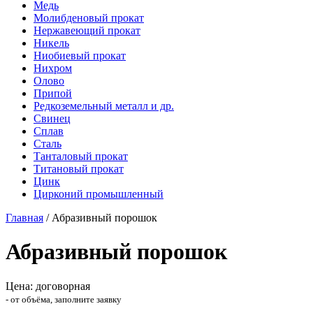
Медь
Молибденовый прокат
Нержавеющий прокат
Никель
Ниобиевый прокат
Нихром
Олово
Припой
Редкоземельный металл и др.
Свинец
Сплав
Сталь
Танталовый прокат
Титановый прокат
Цинк
Цирконий промышленный
Главная
/
Абразивный порошок
Абразивный порошок
Цена: договорная
- от объёма, заполните заявку