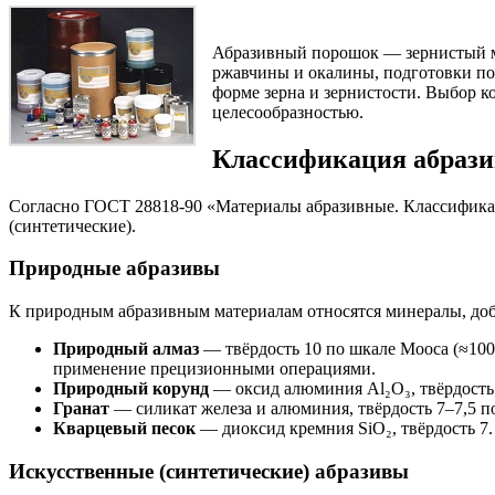
Абразивный порошок — зернистый ма
ржавчины и окалины, подготовки под
форме зерна и зернистости. Выбор 
целесообразностью.
Классификация абрази
Согласно ГОСТ 28818-90 «Материалы абразивные. Классифика
(синтетические).
Природные абразивы
К природным абразивным материалам относятся минералы, до
Природный алмаз
— твёрдость 10 по шкале Мооса (≈100
применение прецизионными операциями.
Природный корунд
— оксид алюминия Al₂O₃, твёрдость 
Гранат
— силикат железа и алюминия, твёрдость 7–7,5 п
Кварцевый песок
— диоксид кремния SiO₂, твёрдость 7.
Искусственные (синтетические) абразивы