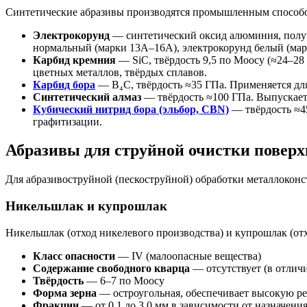
Синтетические абразивы производятся промышленным способо
Электрокорунд
— синтетический оксид алюминия, получ
нормальный (марки 13А–16А), электрокорунд белый (ма
Карбид кремния
— SiC, твёрдость 9,5 по Моосу (≈24–28
цветных металлов, твёрдых сплавов.
Карбид бора
— B₄C, твёрдость ≈35 ГПа. Применяется дл
Синтетический алмаз
— твёрдость ≈100 ГПа. Выпускает
Кубический нитрид бора (эльбор, CBN)
— твёрдость ≈45
графитизации.
Абразивы для струйной очистки поверх
Для абразивоструйной (пескоструйной) обработки металлокон
Никельшлак и купрошлак
Никельшлак (отход никелевого производства) и купрошлак (о
Класс опасности
— IV (малоопасные вещества)
Содержание свободного кварца
— отсутствует (в отличи
Твёрдость
— 6–7 по Моосу
Форма зерна
— остроугольная, обеспечивает высокую р
Фракции
— от 0,1 до 3,0 мм в зависимости от назначени