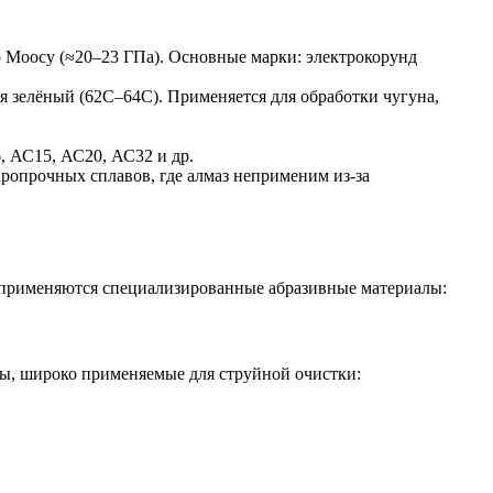
 Моосу (≈20–23 ГПа). Основные марки: электрокорунд
я зелёный (62С–64С). Применяется для обработки чугуна,
 АС15, АС20, АС32 и др.
ропрочных сплавов, где алмаз неприменим из-за
й применяются специализированные абразивные материалы:
вы, широко применяемые для струйной очистки: