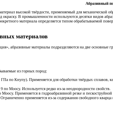
Абразивный по
териал высокой твёрдости, применяемый для механической обр
 окраску. В промышленности используются десятки видов абраз
конкретного материала определяется типом обрабатываемой пове
вных материалов
ция», абразивные материалы подразделяются на две основные 
бываемые из горных пород:
 ГПа по Кнупу). Применяется для обработки твёрдых сплавов, к
9 по Моосу. Используется редко из-за неоднородности свойств.
о Моосу. Применяется в гидроабразивной резке и пескоструйной 
 Ограниченно применяется из-за содержания свободного кварца 