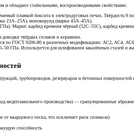
м и обладают стабильными, воспроизводимыми свойствами:
аемый плавкой боксита в электродуговых печах. Твёрдость 9 по
рки 23А–25А), монокорунд (марки 43А–45А).
 ГПа). Марки: карбид кремния чёрный (52С–55С), карбид кремни
я доводки твёрдых сплавов и керамики.
ся по ГОСТ 9206-80 в различных модификациях: АС2, АС4, АС6,
–50 ГПа. Используется для шлифования закалённых сталей и жа
ностей
струкций, трубопроводов, резервуаров и бетонных поверхносте
тход медеплавильного производства) — гранулированные абрази
е от кварцевого песка, что исключает риск силикоза)
ежущую способность
я