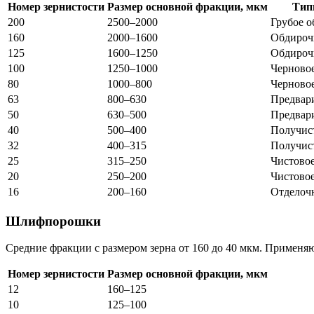
Номер зернистости
Размер основной фракции, мкм
Тип
200
2500–2000
Грубое 
160
2000–1600
Обдироч
125
1600–1250
Обдироч
100
1250–1000
Черново
80
1000–800
Черново
63
800–630
Предвар
50
630–500
Предвар
40
500–400
Получис
32
400–315
Получис
25
315–250
Чистово
20
250–200
Чистово
16
200–160
Отделоч
Шлифпорошки
Средние фракции с размером зерна от 160 до 40 мкм. Применя
Номер зернистости
Размер основной фракции, мкм
12
160–125
10
125–100