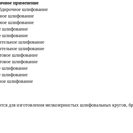
ичное применение
обдирочное шлифование
ное шлифование
ное шлифование
е шлифование
е шлифование
ительное шлифование
ительное шлифование
товое шлифование
товое шлифование
е шлифование
е шлифование
ное шлифование
ются для изготовления мелкозернистых шлифовальных кругов, бр