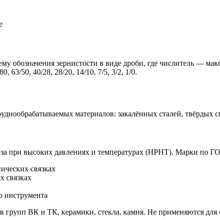
е
у обозначения зернистости в виде дроби, где числитель — мак
63/50, 40/28, 28/20, 14/10, 7/5, 3/2, 1/0.
днообрабатываемых материалов: закалённых сталей, твёрдых сп
за при высоких давлениях и температурах (HPHT). Марки по ГО
нических связках
х связках
о инструмента
групп ВК и ТК, керамики, стекла, камня. Не применяются для о