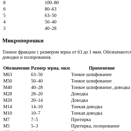
8
100–80
6
80–63
5
63–50
4
50–40
3
40–28
Микропорошки
Тонкие фракции с размером зерна от 63 до 1 мкм. Обозначают
доводки и полирования.
Обозначение
Размер зерна, мкм
Применение
М63
63–50
Тонкое шлифование
М50
50–40
Тонкое шлифование
М40
40–28
Тонкое шлифование, доводка
М28
28–20
Доводка
М20
20–14
Доводка
М14
14–10
Тонкая доводка
М10
10–7
Тонкая доводка
М7
7–5
Притирка
М5
5–3
Притирка, полирование