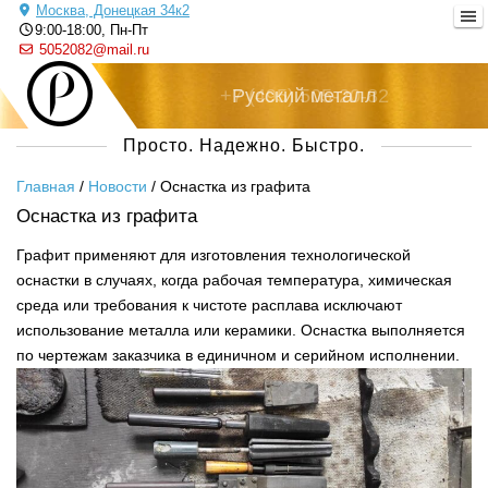
Москва, Донецкая 34к2
9:00-18:00, Пн-Пт
5052082@mail.ru
+7 (495) 505-20-82
Русский металл
Просто. Надежно. Быстро.
Главная
/
Новости
/
Оснастка из графита
Оснастка из графита
Графит применяют для изготовления технологической
оснастки в случаях, когда рабочая температура, химическая
среда или требования к чистоте расплава исключают
использование металла или керамики. Оснастка выполняется
по чертежам заказчика в единичном и серийном исполнении.