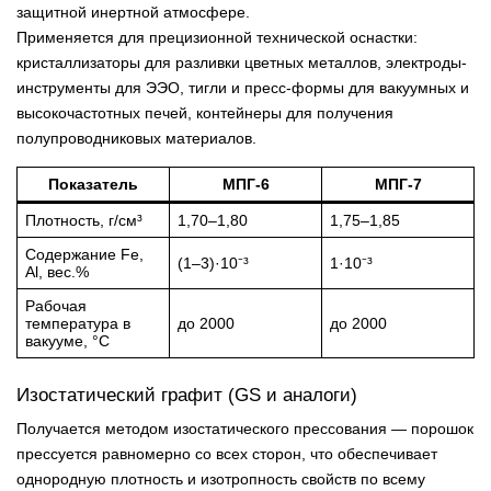
защитной инертной атмосфере.
Применяется для прецизионной технической оснастки:
кристаллизаторы для разливки цветных металлов, электроды-
инструменты для ЭЭО, тигли и пресс-формы для вакуумных и
высокочастотных печей, контейнеры для получения
полупроводниковых материалов.
Показатель
МПГ-6
МПГ-7
Плотность, г/см³
1,70–1,80
1,75–1,85
Содержание Fe,
(1–3)·10⁻³
1·10⁻³
Al, вес.%
Рабочая
температура в
до 2000
до 2000
вакууме, °С
Изостатический графит (GS и аналоги)
Получается методом изостатического прессования — порошок
прессуется равномерно со всех сторон, что обеспечивает
однородную плотность и изотропность свойств по всему