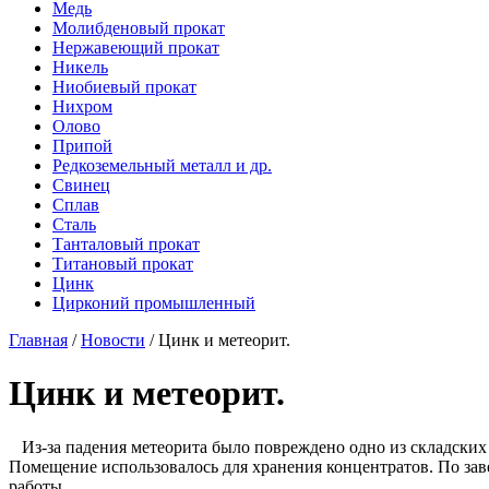
Медь
Молибденовый прокат
Нержавеющий прокат
Никель
Ниобиевый прокат
Нихром
Олово
Припой
Редкоземельный металл и др.
Свинец
Сплав
Сталь
Танталовый прокат
Титановый прокат
Цинк
Цирконий промышленный
Главная
/
Новости
/
Цинк и метеорит.
Цинк и метеорит.
Из-за падения метеорита было повреждено одно из складских 
Помещение использовалось для хранения концентратов. По за
работы.