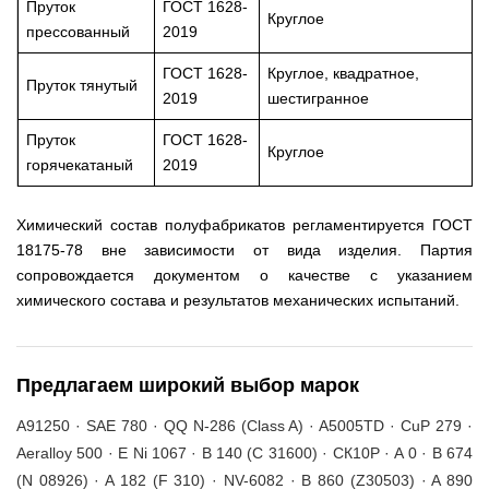
Пруток
ГОСТ 1628-
Круглое
прессованный
2019
ГОСТ 1628-
Круглое, квадратное,
Пруток тянутый
2019
шестигранное
Пруток
ГОСТ 1628-
Круглое
горячекатаный
2019
Химический состав полуфабрикатов регламентируется ГОСТ
18175-78 вне зависимости от вида изделия. Партия
сопровождается документом о качестве с указанием
химического состава и результатов механических испытаний.
Предлагаем широкий выбор марок
A91250 · SAE 780 · QQ N-286 (Class A) · A5005TD · CuP 279 ·
Aeralloy 500 · E Ni 1067 · B 140 (С 31600) · СК10Р · A 0 · B 674
(N 08926) · A 182 (F 310) · NV-6082 · B 860 (Z30503) · A 890