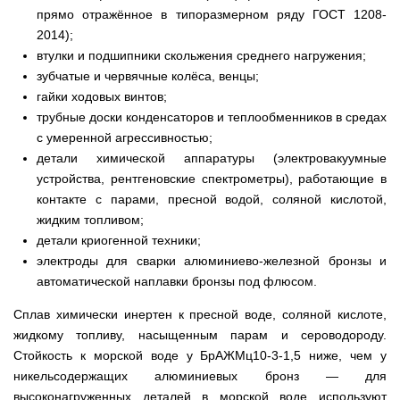
прямо отражённое в типоразмерном ряду ГОСТ 1208-
2014);
втулки и подшипники скольжения среднего нагружения;
зубчатые и червячные колёса, венцы;
гайки ходовых винтов;
трубные доски конденсаторов и теплообменников в средах
с умеренной агрессивностью;
детали химической аппаратуры (электровакуумные
устройства, рентгеновские спектрометры), работающие в
контакте с парами, пресной водой, соляной кислотой,
жидким топливом;
детали криогенной техники;
электроды для сварки алюминиево-железной бронзы и
автоматической наплавки бронзы под флюсом.
Сплав химически инертен к пресной воде, соляной кислоте,
жидкому топливу, насыщенным парам и сероводороду.
Стойкость к морской воде у БрАЖМц10-3-1,5 ниже, чем у
никельсодержащих алюминиевых бронз — для
высоконагруженных деталей в морской воде используют