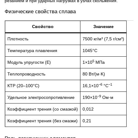
резанием и при ударных нагрузках в узлах скольжения.
Физические свойства сплава
Свойство
Значение
Плотность
7500 кг/м³ (7,5 г/см³)
Температура плавления
1045°C
5
Модуль упругости (E)
1×10
МПа
Теплопроводность
80 Вт/(м·K)
−6
−1
КТР (20–100°C)
16,1×10
°C
−9
Удельное электросопротивление
190×10
Ом·м
Коэффициент трения (со смазкой)
0,012
Коэффициент трения (без смазки)
0,21