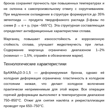
бронза сохраняет прочность при повышенных температурах и
не склонна к самопроизвольному отжигу с охрупчиванием.
При медленном охлаждении в структуре формируется до 35%
эвтектоида — продукта твердофазного распада β-фазы по
схеме β → α + γ₂ (при ~565°C). Эта структурная составляющая
определяет антифрикционные характеристики сплава.
Марганец повышает износостойкость и коррозионную
стойкость сплава, улучшает жидкотекучесть при литье.
Содержание марганца ограничено диапазоном 1–2%
(номинал — 1,5%, отражён в обозначении марки).
Технологические характеристики
БрАЖМц10-3-1,5 — деформируемая бронза, однако её
холодная деформация ограничена: пластичность в холодном
состоянии низкая, что делает холодное волочение
практически неприменимым для этой марки. Все операции
горячей деформации выполняют в температурном диапазоне
750–850°C. Отжиг для снятия наклёпа и рекристаллизации
проводят при 650–750°C.