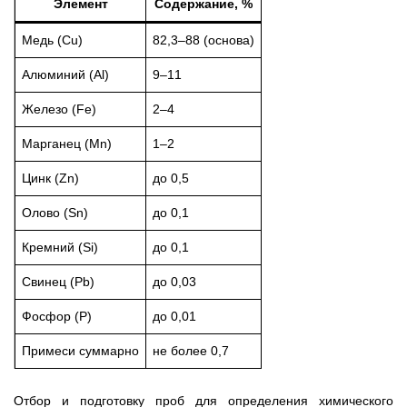
Элемент
Содержание, %
Медь (Cu)
82,3–88 (основа)
Алюминий (Al)
9–11
Железо (Fe)
2–4
Марганец (Mn)
1–2
Цинк (Zn)
до 0,5
Олово (Sn)
до 0,1
Кремний (Si)
до 0,1
Свинец (Pb)
до 0,03
Фосфор (P)
до 0,01
Примеси суммарно
не более 0,7
Отбор и подготовку проб для определения химического