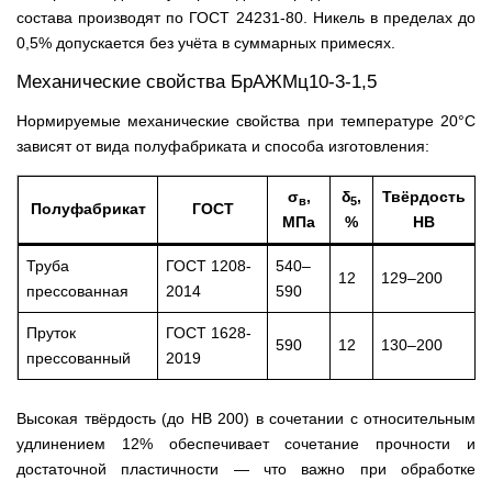
состава производят по ГОСТ 24231-80. Никель в пределах до
0,5% допускается без учёта в суммарных примесях.
Механические свойства БрАЖМц10-3-1,5
Нормируемые механические свойства при температуре 20°C
зависят от вида полуфабриката и способа изготовления:
σ
,
δ
,
Твёрдость
в
5
Полуфабрикат
ГОСТ
МПа
%
HB
Труба
ГОСТ 1208-
540–
12
129–200
прессованная
2014
590
Пруток
ГОСТ 1628-
590
12
130–200
прессованный
2019
Высокая твёрдость (до HB 200) в сочетании с относительным
удлинением 12% обеспечивает сочетание прочности и
достаточной пластичности — что важно при обработке