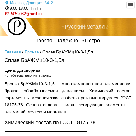
Москва, Донецкая 34к2
9:00-18:00, Пн-Пт
5052082@mail.ru
+7 (495) 505-20-82
Русский металл
Просто. Надежно. Быстро.
Главная
/
Бронза
/
Сплав БрАЖМц10-3-1,5л
Сплав БрАЖМц10-3-1,5л
Цена: договорная
- от объёма, заполните заявку
Бронза БрАЖМц10-3-1,5 — многокомпонентная алюминиевая
бронза, обрабатываемая давлением. Химический состав,
сортамент и механические свойства регламентируются ГОСТ
18175-78. Основа сплава — медь, легирующие элементы —
алюминий, железо и марганец.
Химический состав по ГОСТ 18175-78