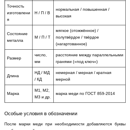
Точность
нормальная / повышенная /
изготовлени
Н / П / В
высокая
я
мягкое (отожжённое) /
Состояние
М / П / Т
полутвёрдое / твёрдое
металла
(нагартованное)
число,
расстояние между параллельными
Размер
мм
гранями («под ключ»)
НД / МД
немерная / мерная / кратная
Длина
/ КД
мерной
М1, М2,
Марка
марка меди по ГОСТ 859-2014
М3 и др.
Особые условия в обозначении
После марки меди при необходимости добавляются буквы