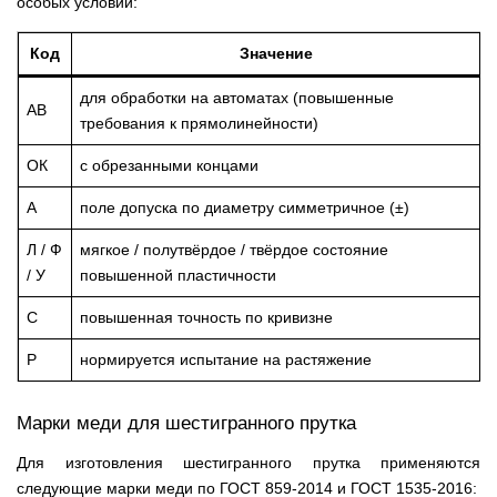
особых условий:
Код
Значение
для обработки на автоматах (повышенные
АВ
требования к прямолинейности)
ОК
с обрезанными концами
А
поле допуска по диаметру симметричное (±)
Л / Ф
мягкое / полутвёрдое / твёрдое состояние
/ У
повышенной пластичности
С
повышенная точность по кривизне
Р
нормируется испытание на растяжение
Марки меди для шестигранного прутка
Для изготовления шестигранного прутка применяются
следующие марки меди по ГОСТ 859-2014 и ГОСТ 1535-2016: