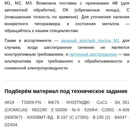
М1, М2, М3. Возможна поставка с признаками АВ (для
автоматной обработки), ОК (обрезанные концы), С
(повышенная точность по кривизне). Для уточнения наличия
конкретного типоразмера и состояния металла —
обращайтесь к нашим специалистам.
Также в ассортименте —
медный круглый пруток М1
для
случаев, когда шестигранное сечение не является
конструктивным требованием, и
латунный шестигранник
— как
альтернатива при требованиях к обрабатываемости и
сниженной электропроводности.
Подберём материал под техническое задание
АК18 · TS309-FN · MK75 · ХН33ТМДЮ · CuC1 · SA 351
(CK3MCuN) · N02290 · E 56000 · Ni-X · 52КФА · C2801 · A 409
(N08367) · ХН30ВМТ-ВД · B 197 (C 17300) · B 195 (2) · B4047 ·
DZ404