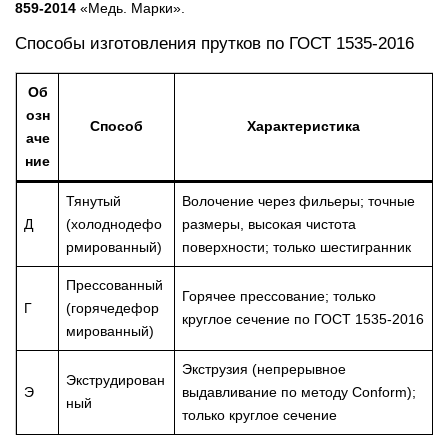
859-2014
«Медь. Марки».
Способы изготовления прутков по ГОСТ 1535-2016
Об
озн
Способ
Характеристика
аче
ние
Тянутый
Волочение через фильеры; точные
Д
(холоднодефо
размеры, высокая чистота
рмированный)
поверхности; только шестигранник
Прессованный
Горячее прессование; только
Г
(горячедефор
круглое сечение по ГОСТ 1535-2016
мированный)
Экструзия (непрерывное
Экструдирован
Э
выдавливание по методу Conform);
ный
только круглое сечение