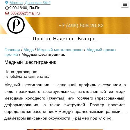
Москва, Донецкая 34к2
9:00-18:00, Пн-Пт
5052082@mail.ru
+7 (495) 505-20-82
Русский металл
Просто. Надежно. Быстро.
Главная
/
Медь
/
Медный металлопрокат
/
Медный прокат
прочий
/
Медный шестигранник
Медный шестигранник
Цена: договорная
- от объёма, заполните заявку
Медный шестигранник — сплошной профиль с сечением в
виде правильного шестиугольника, изготовленный из меди
методами холодного (тянутый) или горячего (прессованный)
деформирования, а также экструзией. Размер профиля
определяется расстоянием между параллельными гранями —
диаметром вписанной окружности («размер под ключ»).