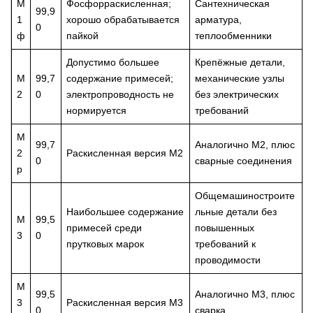
М
Фосфорраскисленная;
Сантехническая
99,9
1
хорошо обрабатывается
арматура,
0
ф
пайкой
теплообменники
Допустимо большее
Крепёжные детали,
М
99,7
содержание примесей;
механические узлы
2
0
электропроводность не
без электрических
нормируется
требований
М
99,7
Аналогично М2, плюс
2
Раскисленная версия М2
0
сварные соединения
р
Общемашиностроите
Наибольшее содержание
льные детали без
М
99,5
примесей среди
повышенных
3
0
прутковых марок
требований к
проводимости
М
99,5
Аналогично М3, плюс
3
Раскисленная версия М3
0
сварка