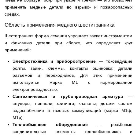
Медь не образует искр при ударе и трении — это позволяет
применять медные детали во взрыво- и пожароопасных
средах.
Область применения медного шестигранника
Шестигранная форма сечения упрощает захват инструментом
и фиксацию детали при сборке, что определяет круг
применений:
Электротехника и приборостроение
— токоведущие
болты, гайки, клеммы, контакты ошиновки; детали
разъёмов и переходников. Для этих применений
используется марка М1 с нормированной
электропроводностью.
Сантехническая и трубопроводная арматура
—
штуцеры, ниппели, фитинги, клапаны; детали систем
водоснабжения и газовых коммуникаций (марки М1ф,
М1р).
Теплообменное оборудование
— резьбовые
соединительные элементы теплообменников и