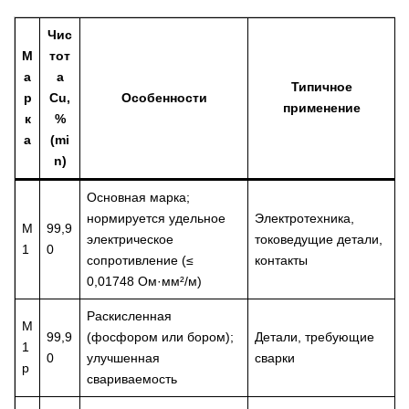
Чис
М
тот
а
а
Типичное
р
Cu,
Особенности
применение
к
%
а
(mi
n)
Основная марка;
нормируется удельное
Электротехника,
М
99,9
электрическое
токоведущие детали,
1
0
сопротивление (≤
контакты
0,01748 Ом·мм²/м)
Раскисленная
М
99,9
(фосфором или бором);
Детали, требующие
1
0
улучшенная
сварки
р
свариваемость