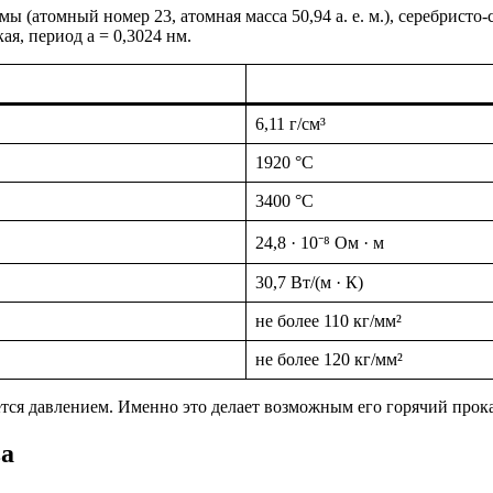
(атомный номер 23, атомная масса 50,94 а. е. м.), серебристо-
я, период a = 0,3024 нм.
6,11 г/см³
1920 °C
3400 °C
24,8 · 10⁻⁸ Ом · м
30,7 Вт/(м · К)
не более 110 кг/мм²
не более 120 кг/мм²
ется давлением. Именно это делает возможным его горячий прока
ва