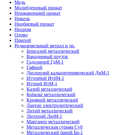
Медь
Молибденовый прокат
Нержавеющий прокат
Никель
Ниобиевый прокат
Нихром
Олово
Припой
Редкоземельный металл и др.
Бериллий металлический
Ванадиевый пруток
Гадолиний ГдМ-1
Гафний
Диспрозий кальциетермический ДиМ-1
Иттербий ИтбМ-1
Иттрий ИтМ-1
Калий металлический
Кобальт металлический
Кремний металлический
Лантан электролитический
Литий металлический
Лютеций ЛюМ-1
Марганец металлический
Металлическая сурьма Су0
Металлический барий Бр-1