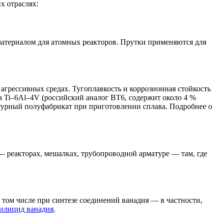
х отраслях:
атериалом для атомных реакторов. Прутки применяются для
грессивных средах. Тугоплавкость и коррозионная стойкость
а Ti–6Al–4V (российский аналог ВТ6, содержит около 4 %
атурный полуфабрикат при приготовлении сплава. Подробнее о
 реакторах, мешалках, трубопроводной арматуре — там, где
 том числе при синтезе соединений ванадия — в частности,
илицид ванадия
.