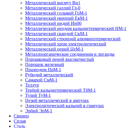
Металлический висмут Ви1
Металлический галлий Гл-0
Металлический гольмий ГоМ-1
Металлический европий ЕвМ-1
Металлический индий Ин00
Металлический неодим кальциетермический НМ-1
Металлический скандий СкМ-1
Металлический стронций алюминотермический
Металлический хром электролитический
Металлический церий ЦеМ-1
Металлоорганические соединения и лиганды
Порошковый рений высокочистый
Порошок железный
Празеодим ПрМ-1
Рубидий металлический
Самарий СмМ-1
Теллур
Тербий кальциетермический ТбМ-1
Тулий ТуМ-1
Цезий металлический в ампулах
Электролитический кальций в гранулах
Эрбий ЭрМ-1
Свинец
Сплав
Сталь