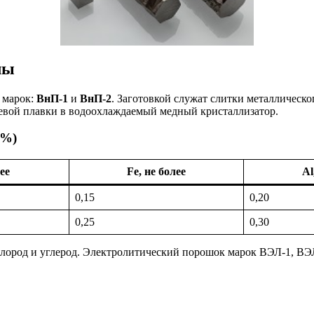
лы
 марок:
ВнП-1
и
ВнП-2
. Заготовкой служат слитки металлическо
чевой плавки в водоохлаждаемый медный кристаллизатор.
 %)
ее
Fe, не более
Al
0,15
0,20
0,25
0,30
слород и углерод. Электролитический порошок марок ВЭЛ-1, ВЭ