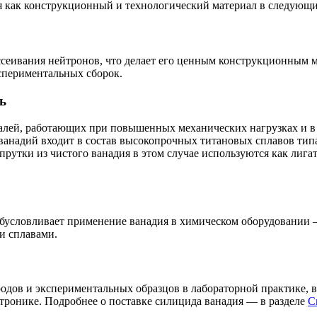
я как конструкционный и технологический материал в следующи
сеивания нейтронов, что делает его ценным конструкционным м
спериментальных сборок.
ь
лей, работающих при повышенных механических нагрузках и в а
 ванадий входит в состав высокопрочных титановых сплавов тип
прутки из чистого ванадия в этом случае используются как лиг
бусловливает применение ванадия в химическом оборудовании —
и сплавами.
одов и экспериментальных образцов в лабораторной практике, в
тронике. Подробнее о поставке силицида ванадия — в разделе
С