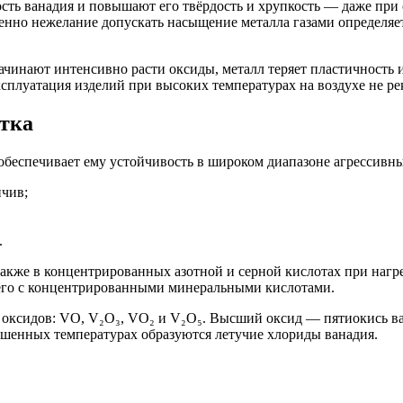
ость ванадия и повышают его твёрдость и хрупкость — даже при
енно нежелание допускать насыщение металла газами определяе
ачинают интенсивно расти оксиды, металл теряет пластичность 
ксплуатация изделий при высоких температурах на воздухе не р
утка
обеспечивает ему устойчивость в широком диапазоне агрессивны
йчив;
.
 также в концентрированных азотной и серной кислотах при наг
щего с концентрированными минеральными кислотами.
о оксидов: VO, V₂O₃, VO₂ и V₂O₅. Высший оксид — пятиокись 
ышенных температурах образуются летучие хлориды ванадия.