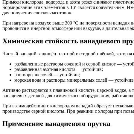
Примеси кислорода, водорода и азота резко снижают пластичн
нормирование этих элементов в ТУ является обязательным. Им
для получения слитков-заготовок.
При нагреве на воздухе выше 300 °C на поверхности ванадия н
проводится в инертной атмосфере или вакууме, а длительная э
Химическая стойкость ванадиевого пр
Чистый ванадий защищён плотной оксидной плёнкой, которая 
разбавленные растворы соляной и серной кислот — усто
разбавленная азотная кислота — устойчив;
растворы щелочей — устойчив;
морская вода и растворы минеральных солей — устойчив
Активно растворяется в плавиковой кислоте, царской водке, а
ванадиевых деталей для химического оборудования, работаю
При взаимодействии с кислородом ванадий образует нескольк
производстве серной кислоты. При реакции с хлором при пов
Применение ванадиевого прутка