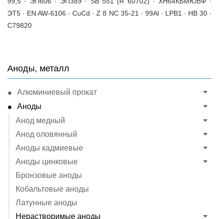
99,5 · ЭП606 · ЭП389 · SB 551 (R 60702) · ХН64КБМЮВФ ·
ЭТ5 · EN AW-6106 · CuCd · Z 8 NC 35-21 · 99Al · LPB1 · HB 30 ·
C79820
Аноды, металл
Алюминиевый прокат
Аноды
Анод медный
Анод оловянный
Аноды кадмиевые
Аноды цинковые
Бронзовые аноды
Кобальтовые аноды
Латунные аноды
Нерастворимые аноды