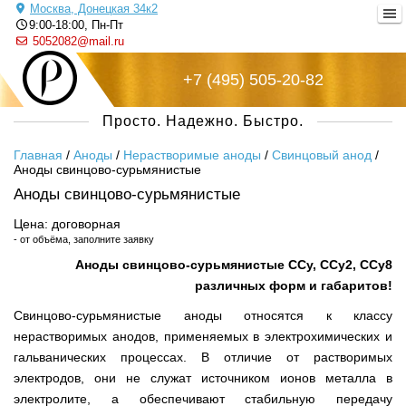
Москва, Донецкая 34к2
9:00-18:00, Пн-Пт
5052082@mail.ru
+7 (495) 505-20-82
Просто. Надежно. Быстро.
Главная
/
Аноды
/
Нерастворимые аноды
/
Свинцовый анод
/
Аноды свинцово-сурьмянистые
Аноды свинцово-сурьмянистые
Цена: договорная
- от объёма, заполните заявку
Аноды свинцово-сурьмянистые ССу, ССу2, ССу8
различных форм и габаритов!
Свинцово-сурьмянистые аноды относятся к классу
нерастворимых анодов, применяемых в электрохимических и
гальванических процессах. В отличие от растворимых
электродов, они не служат источником ионов металла в
электролите, а обеспечивают стабильную передачу