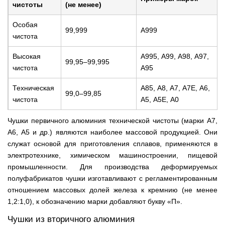
чистоты
(не менее)
Особая
99,999
А999
чистота
Высокая
А995, А99, А98, А97,
99,95–99,995
чистота
А95
Техническая
А85, А8, А7, А7Е, А6,
99,0–99,85
чистота
А5, А5Е, А0
Чушки первичного алюминия технической чистоты (марки А7,
А6, А5 и др.) являются наиболее массовой продукцией. Они
служат основой для приготовления сплавов, применяются в
электротехнике, химическом машиностроении, пищевой
промышленности. Для производства деформируемых
полуфабрикатов чушки изготавливают с регламентированным
отношением массовых долей железа к кремнию (не менее
1,2:1,0), к обозначению марки добавляют букву «П».
Чушки из вторичного алюминия