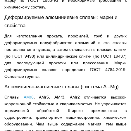
марку по ГОСТ 1583-93 и необходимые требования к
химическому составу.
Деформируемые алюминиевые сплавы: марки и
свойства
Для изготовления проката, профилей, труб и других
деформируемых полуфабрикатов алюминий и его сплавы
поставляются в чушках, а затем отливаются в плоские слитки
(по ГОСТ 9498) или цилиндрические слитки (по ГОСТ 19437)
для последующей прокатки или прессования. Марки
деформируемых сплавов определяет ГОСТ 4784-2019.
Основные группы:
Алюминиево-магниевые сплавы (система Al–Mg)
Сплавы
АМг6
, АМг5, АМг3, АМг2 отличаются высокой
коррозионной стойкостью и свариваемостью. Не упрочняются
термической обработкой. Широко применяются в
судостроении, транспортном машиностроении, химическом
оборудовании. Чем выше содержание магния, тем выше
прочность, но ниже пластичность и технологичность.