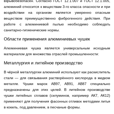
взрывобезопасен. Согласно ГОСТ 12.1.007 и ГОСТ 12.1.005,
алюминий относится к веществам 3-го класса опасности и при
воздействии на организм является умеренно опасным
веществом преимущественно фиброгенного действия. При
работе с алюминиевой пылью необходимо соблюдать
санитарно-гигиенические нормы.
Области применения алюминиевых чушек
Алюминиевая чушка является универсальным исходным
материалом для множества отраслей промышленности:
Металлургия и литейное производство
В чёрной металлургии алюминий используют как раскислитель
стали — для связывания растворённого кислорода в жидком
металле. Чушки марок АВ97, АВ91, АВ87 специально
предназначены для этих целей. В литейном производстве
чушки литейных сплавов (силуминов, например АК7, АК12)
применяют для получения фасонных отливок методами литья
в кокиль, под давлением, в песчаные формы.