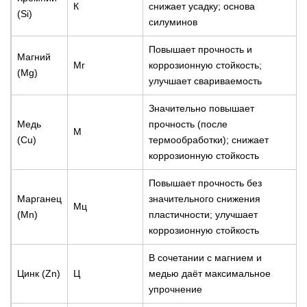
К
снижает усадку; основа
(Si)
силуминов
Повышает прочность и
Магний
Мг
коррозионную стойкость;
(Mg)
улучшает свариваемость
Значительно повышает
Медь
прочность (после
М
(Cu)
термообработки); снижает
коррозионную стойкость
Повышает прочность без
Марганец
значительного снижения
Мц
(Mn)
пластичности; улучшает
коррозионную стойкость
В сочетании с магнием и
Цинк (Zn)
Ц
медью даёт максимальное
упрочнение