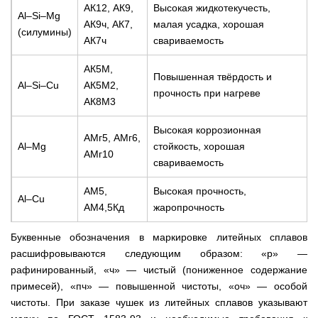
АК12, АК9,
Высокая жидкотекучесть,
Al–Si–Mg
АК9ч, АК7,
малая усадка, хорошая
(силумины)
АК7ч
свариваемость
АК5М,
Повышенная твёрдость и
Al–Si–Cu
АК5М2,
прочность при нагреве
АК8М3
Высокая коррозионная
АМг5, АМг6,
Al–Mg
стойкость, хорошая
АМг10
свариваемость
АМ5,
Высокая прочность,
Al–Cu
АМ4,5Кд
жаропрочность
Буквенные обозначения в маркировке литейных сплавов
расшифровываются следующим образом: «р» —
рафинированный, «ч» — чистый (пониженное содержание
примесей), «пч» — повышенной чистоты, «оч» — особой
чистоты. При заказе чушек из литейных сплавов указывают