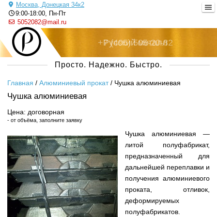
Москва, Донецкая 34к2
9:00-18:00, Пн-Пт
5052082@mail.ru
+7 (495) 505-20-82
Русский металл
Просто. Надежно. Быстро.
Главная
/
Алюминиевый прокат
/
Чушка алюминиевая
Чушка алюминиевая
Цена: договорная
- от объёма, заполните заявку
Чушка алюминиевая —
литой полуфабрикат,
предназначенный для
дальнейшей переплавки и
получения алюминиевого
проката, отливок,
деформируемых
полуфабрикатов.