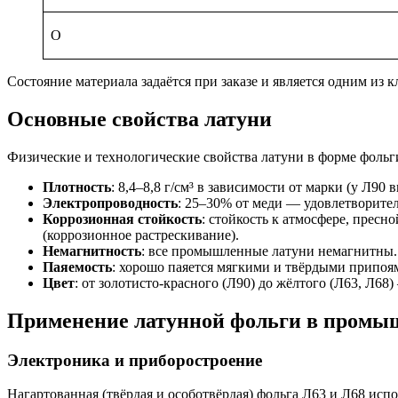
О
Состояние материала задаётся при заказе и является одним и
Основные свойства латуни
Физические и технологические свойства латуни в форме фольг
Плотность
: 8,4–8,8 г/см³ в зависимости от марки (у Л90 
Электропроводность
: 25–30% от меди — удовлетворител
Коррозионная стойкость
: стойкость к атмосфере, прес
(коррозионное растрескивание).
Немагнитность
: все промышленные латуни немагнитны.
Паяемость
: хорошо паяется мягкими и твёрдыми припоям
Цвет
: от золотисто-красного (Л90) до жёлтого (Л63, Л68
Применение латунной фольги в промы
Электроника и приборостроение
Нагартованная (твёрдая и особотвёрдая) фольга Л63 и Л68 исп