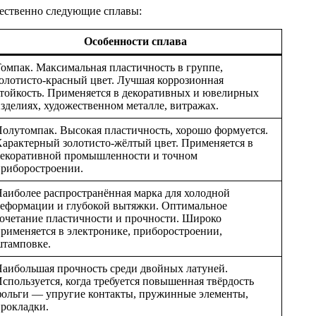
щественно следующие сплавы:
Особенности сплава
омпак. Максимальная пластичность в группе,
олотисто-красный цвет. Лучшая коррозионная
тойкость. Применяется в декоративных и ювелирных
зделиях, художественном металле, витражах.
олутомпак. Высокая пластичность, хорошо формуется.
арактерный золотисто-жёлтый цвет. Применяется в
екоративной промышленности и точном
риборостроении.
аиболее распространённая марка для холодной
еформации и глубокой вытяжки. Оптимальное
очетание пластичности и прочности. Широко
рименяется в электронике, приборостроении,
тамповке.
аибольшая прочность среди двойных латуней.
спользуется, когда требуется повышенная твёрдость
ольги — упругие контакты, пружинные элементы,
рокладки.