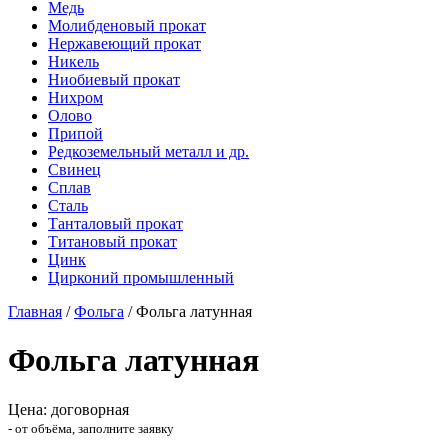
Медь
Молибденовый прокат
Нержавеющий прокат
Никель
Ниобиевый прокат
Нихром
Олово
Припой
Редкоземельный металл и др.
Свинец
Сплав
Сталь
Танталовый прокат
Титановый прокат
Цинк
Цирконий промышленный
Главная
/
Фольга
/
Фольга латунная
Фольга латунная
Цена: договорная
- от объёма, заполните заявку