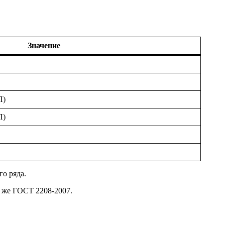
Значение
П)
П)
о ряда.
у же ГОСТ 2208-2007.