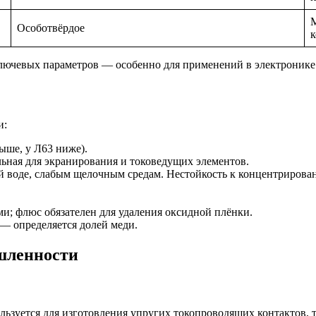
М
Особотвёрдое
к
з ключевых параметров — особенно для применений в электроник
и:
выше, у Л63 ниже).
ьная для экранирования и токоведущих элементов.
ной воде, слабым щелочным средам. Нестойкость к концентриров
и; флюс обязателен для удаления оксидной плёнки.
) — определяется долей меди.
шленности
ользуется для изготовления упругих токопроводящих контактов,