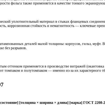
ности фольга также применяется в качестве тонкого экранирующ
ический уплотнительный материал в стыках фланцевых соединени
ость, коррозионная стойкость и немагнитность — ключевые пре
тампованных деталей малой толщины: корпусов, гильз, муфт. 
ке без разрывов.
лтым оттенком применяется в производстве витражей (окантовка
 томпаком и полутомпаком — именно из-за их характерного тёпл
07
[состояние] [толщина × ширина × длина] [марка] ГОСТ 2208-