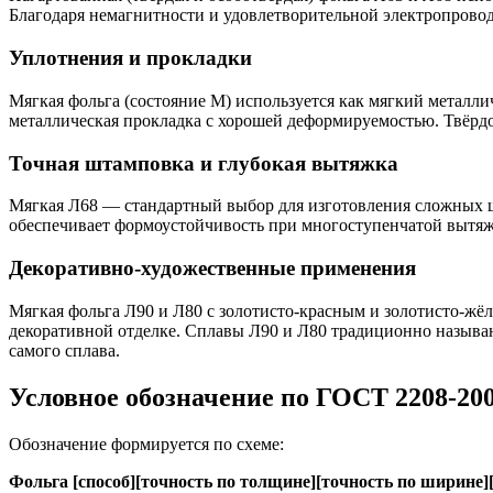
Благодаря немагнитности и удовлетворительной электропровод
Уплотнения и прокладки
Мягкая фольга (состояние М) используется как мягкий металл
металлическая прокладка с хорошей деформируемостью. Твёрд
Точная штамповка и глубокая вытяжка
Мягкая Л68 — стандартный выбор для изготовления сложных ш
обеспечивает формоустойчивость при многоступенчатой вытяж
Декоративно-художественные применения
Мягкая фольга Л90 и Л80 с золотисто-красным и золотисто-жё
декоративной отделке. Сплавы Л90 и Л80 традиционно называют
самого сплава.
Условное обозначение по ГОСТ 2208-20
Обозначение формируется по схеме:
Фольга [способ][точность по толщине][точность по ширине]