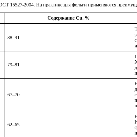
ГОСТ 15527-2004. На практике для фольги применяются преиму
Содержание Cu, %
Т
з
88–91
с
и
П
Х
79–81
д
п
Н
д
67–70
с
п
ш
Н
И
62–65
ф
п