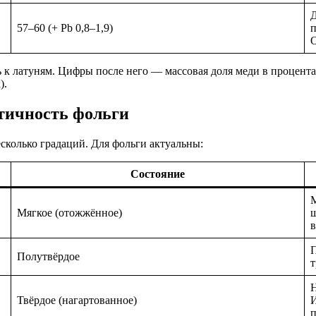
Д
57–60 (+ Pb 0,8–1,9)
п
О
 к латуням. Цифры после него — массовая доля меди в процента
).
стичность фольги
сколько градаций. Для фольги актуальны:
Состояние
М
Мягкое (отожжённое)
ш
в
П
Полутвёрдое
т
Н
Твёрдое (нагартованное)
И
п