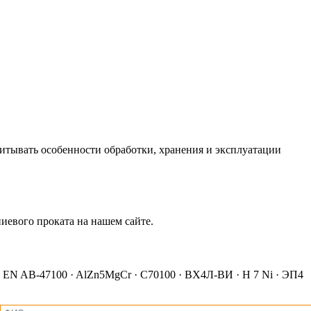
итывать особенности обработки, хранения и эксплуатации
иевого проката на нашем сайте.
e 1 · EN AB-47100 · AlZn5MgCr · C70100 · ВХ4Л-ВИ · H 7 Ni · ЭП4