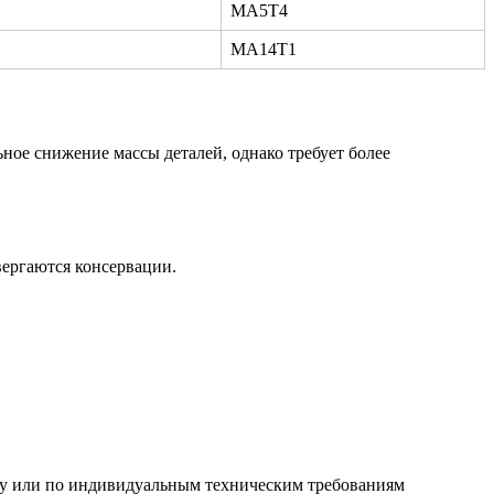
МА5Т4
МА14Т1
ое снижение массы деталей, однако требует более
вергаются консервации.
рту или по индивидуальным техническим требованиям