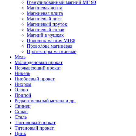
Гранулированный магний МГ-90
Магниевая лента
Магниевая плита
Магниевый лист
Магниевый пруток
Магниевый сплав
Магний в чушках
Порошок магния МПФ
Проволока магниевая
Протекторы магниевые
Медь
Молибденовый прокат
Нержавеющий прокат
Никель
Ниобиевый прокат
Нихром
Олово
Припой
Редкоземельный металл и др.
Свинец
Сплав
Сталь
Танталовый прокат
Титановый прокат
Цинк