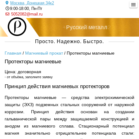
Москва, Донецкая 34к2
9:00-18:00, Пн-Пт
5052082@mail.ru
+7 (495) 505-20-82
Русский металл
Просто. Надежно. Быстро.
Главная
/
Магниевый прокат
/
Протекторы магниевые
Протекторы магниевые
Цена: договорная
- от объёма, заполните заявку
Принцип действия магниевых протекторов
Протекторы магниевые — средства электрохимической
защиты (ЭХЗ) подземных стальных сооружений от наружной
коррозии. Принцип действия основан на создании
гальванической пары между защищаемой конструкцией и
анодом из магниевого сплава. Стационарный потенциал
магния значительно отрицательнее потенциала стали: