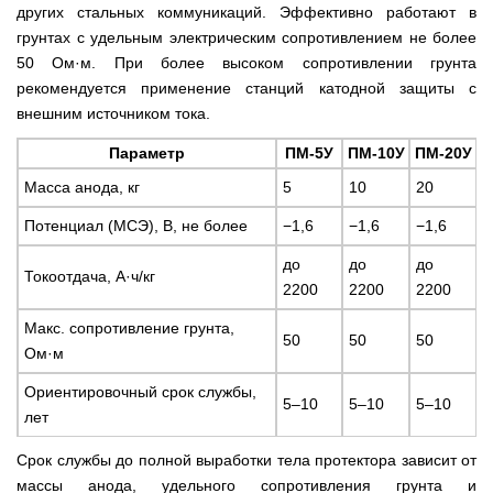
других стальных коммуникаций. Эффективно работают в
грунтах с удельным электрическим сопротивлением не более
50 Ом·м. При более высоком сопротивлении грунта
рекомендуется применение станций катодной защиты с
внешним источником тока.
Параметр
ПМ-5У
ПМ-10У
ПМ-20У
Масса анода, кг
5
10
20
Потенциал (МСЭ), В, не более
−1,6
−1,6
−1,6
до
до
до
Токоотдача, А·ч/кг
2200
2200
2200
Макс. сопротивление грунта,
50
50
50
Ом·м
Ориентировочный срок службы,
5–10
5–10
5–10
лет
Срок службы до полной выработки тела протектора зависит от
массы анода, удельного сопротивления грунта и