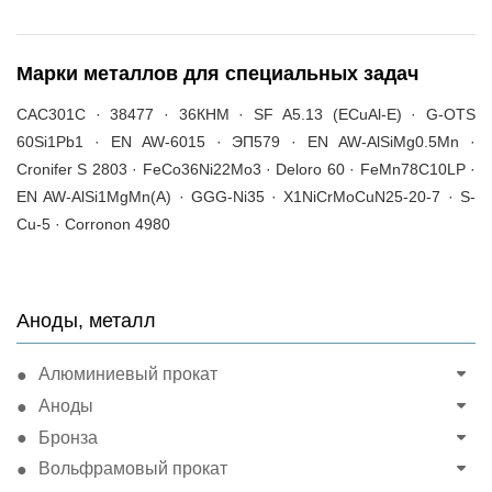
Марки металлов для специальных задач
CAC301C · 38477 · 36КНМ · SF A5.13 (ECuAl-E) · G-OTS
60Si1Pb1 · EN AW-6015 · ЭП579 · EN AW-AlSiMg0.5Mn ·
Cronifer S 2803 · FeCo36Ni22Mo3 · Deloro 60 · FeMn78C10LP ·
EN AW-AlSi1MgMn(A) · GGG-Ni35 · X1NiCrMoCuN25-20-7 · S-
Cu-5 · Corronon 4980
Аноды, металл
Алюминиевый прокат
Аноды
Бронза
Вольфрамовый прокат