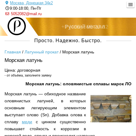
Москва, Донецкая 34к2
9:00-18:00, Пн-Пт
5052082@mail.ru
+7 (495) 505-20-82
Русский металл
Просто. Надежно. Быстро.
Главная
/
Латунный прокат
/
Морская латунь
Морская латунь
Цена: договорная
- от объёма, заполните заявку
Морская латунь: оловянистые сплавы марок ЛО
Морская латунь — обиходное название
оловянистых латуней, в которых
основным легирующим элементом
выступает олово (Sn). Добавка олова к
сплаву
меди
с цинком существенно
повышает стойкость к коррозии в
морской воде, откуда и происходит название.