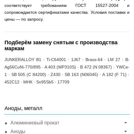
соответствует требованиям ГОСТ 15527-2004 и
сопровождается сертификатами качества. Условия поставки и
цены — по запросу.
Подберём замену снятым с производства
маркам
JUNKERALLOY B1 · Ti-C64001 · 1J67 · Brass-64 · LM 27 · B-
Ag56CuNi-770/895 · A 403 (WP310S) · B 472 (N 08367) · YWCe-
1 · SB 505 (C 84200) · Z430 · SB 163 (N06045) · A 182 (F 71) ·
452C12 · МНК · Sn95Sb5 · 17709
Аноды, металл
Алюминиевый прокат
Аноды