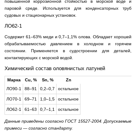
повышенной коррозионной стойкостью в морской воде и
паровой среде. Используется для конденсаторных труб
судовых и стационарных установок.
ЛО62-1
Содержит 61–63% меди и 0,7–1,1% олова. Обладает хорошей
обрабатываемостью давлением в холодном и горячем
состоянии. Применяется в судостроении для деталей,
контактирующих с морской водой.
Химический состав оловянистых латуней
Марка
Cu, %
Sn, %
Zn
ЛО90-1
88–91
0,2–0,7
остальное
ЛО70-1
69–71
1,0–1,5
остальное
ЛО62-1
61–63
0,7–1,1
остальное
Данные приведены согласно ГОСТ 15527-2004. Допускаемые
примеси — согласно стандарту.