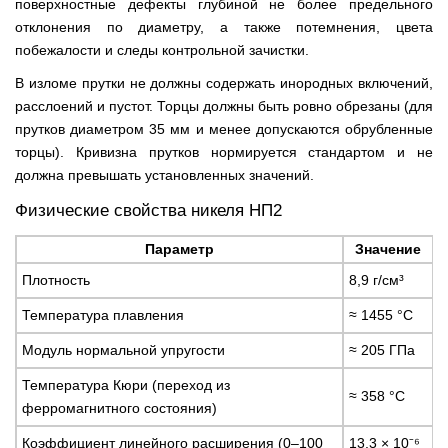
поверхностные дефекты глубиной не более предельного
отклонения по диаметру, а также потемнения, цвета
побежалости и следы контрольной зачистки.
В изломе прутки не должны содержать инородных включений,
расслоений и пустот. Торцы должны быть ровно обрезаны (для
прутков диаметром 35 мм и менее допускаются обрубленные
торцы). Кривизна прутков нормируется стандартом и не
должна превышать установленных значений.
Физические свойства никеля НП2
Параметр
Значение
Плотность
8,9 г/см³
Температура плавления
≈ 1455 °C
Модуль нормальной упругости
≈ 205 ГПа
Температура Кюри (переход из
≈ 358 °C
ферромагнитного состояния)
Коэффициент линейного расширения (0–100
13,3 × 10⁻⁶