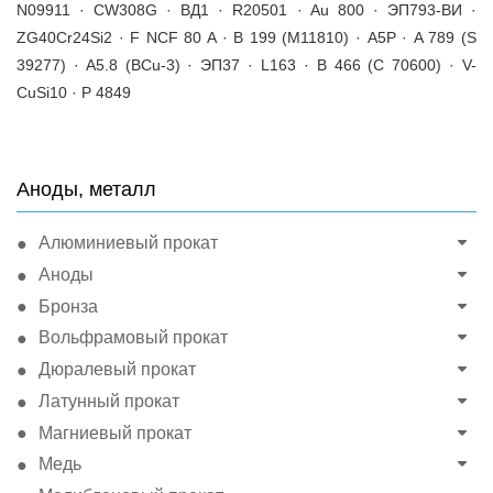
N09911 · CW308G · ВД1 · R20501 · Au 800 · ЭП793-ВИ ·
ZG40Cr24Si2 · F NCF 80 A · B 199 (M11810) · А5Р · A 789 (S
39277) · A5.8 (BCu-3) · ЭП37 · L163 · B 466 (C 70600) · V-
CuSi10 · P 4849
Аноды, металл
Алюминиевый прокат
Аноды
Бронза
Вольфрамовый прокат
Дюралевый прокат
Латунный прокат
Магниевый прокат
Медь