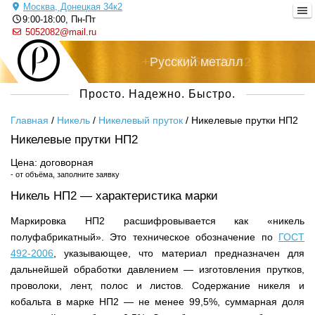
Москва, Донецкая 34к2
9:00-18:00, Пн-Пт
5052082@mail.ru
+7 (495) 505-20-82
Русский металл
Просто. Надежно. Быстро.
Главная
/
Никель
/
Никелевый пруток
/
Никелевые прутки НП2
Никелевые прутки НП2
Цена: договорная
- от объёма, заполните заявку
Никель НП2 — характеристика марки
Маркировка НП2 расшифровывается как «никель
полуфабрикатный». Это техническое обозначение по
ГОСТ
492-2006
, указывающее, что материал предназначен для
дальнейшей обработки давлением — изготовления прутков,
проволоки, лент, полос и листов. Содержание никеля и
кобальта в марке НП2 — не менее 99,5%, суммарная доля