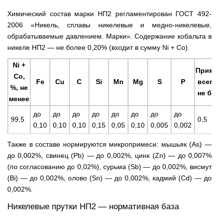
Химический состав марки НП2 регламентирован ГОСТ 492-
2006 «Никель, сплавы никелевые и медно-никелевые,
обрабатываемые давлением. Марки». Содержание кобальта в
никеле НП2 — не более 0,20% (входит в сумму Ni + Co).
Ni +
Приме
Co,
Fe
Cu
C
Si
Mn
Mg
S
P
всего,
%, не
не бо
менее
до
до
до
до
до
до
до
до
99,5
0,5
0,10
0,10
0,10
0,15
0,05
0,10
0,005
0,002
Также в составе нормируются микропримеси: мышьяк (As) —
до 0,002%, свинец (Pb) — до 0,002%, цинк (Zn) — до 0,007%
(по согласованию до 0,02%), сурьма (Sb) — до 0,002%, висмут
(Bi) — до 0,002%, олово (Sn) — до 0,002%, кадмий (Cd) — до
0,002%.
Никелевые прутки НП2 — нормативная база