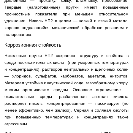
давлением — прокатку, ковку, штамповку, прессование.
Твёрдые (нагартованные) прутки имеют повышенные
прочностные показатели при меньшем относительном
удлинении. Никель НП2 в целом — ковкий и вязкий металл,
хорошо поддающийся механической обработке резанием и
полированию.
Коррозионная стойкость
Никелевые прутки НП2 сохраняют структуру и свойства в
среде неокислительных кислот (при умеренных температурах
и концентрациях), растворов нейтральных и щелочных солей
— хлоридов, сульфатов, карбонатов, ацетатов, нитритов.
Материал устойчив к каустической соде, газообразному хлору,
многим органическим средам. Основное ограничение —
окислительные среды: разбавленная азотная кислота
растворяет никель, концентрированная — пассивирует (но
менее эффективно, чем железо). Серная и соляная кислоты
при повышенных температурах и концентрациях также
агрессивны.