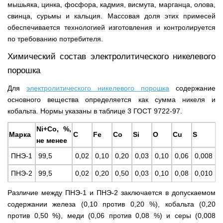
мышьяка, цинка, фосфора, кадмия, висмута, марганца, олова,
свинца, сурьмы и кальция. Массовая доля этих примесей
обеспечивается технологией изготовления и контролируется
по требованию потребителя.
Химический состав электролитического никелевого
порошка
Для
электролитического никелевого порошка
содержание
основного вещества определяется как сумма никеля и
кобальта. Нормы указаны в таблице 3 ГОСТ 9722-97.
Ni+Co, %,
Марка
C
Fe
Co
Si
O
Cu
S
не менее
ПНЭ-1
99,5
0,02
0,10
0,20
0,03
0,10
0,06
0,008
ПНЭ-2
99,5
0,02
0,20
0,50
0,03
0,10
0,08
0,010
Различие между ПНЭ-1 и ПНЭ-2 заключается в допускаемом
содержании железа (0,10 против 0,20 %), кобальта (0,20
против 0,50 %), меди (0,06 против 0,08 %) и серы (0,008