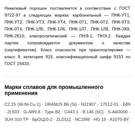
Никелевый порошок поставляется в соответствии с ГОСТ
9722-97 в следующих марках: карбонильный — ПНК-УТ1,
ПНК-УТ2, ПНК-УТ3, ПНК-УТ4, ПНК-0Т1, ПНК-0Т2, ПНК-0Т3,
ПНК-0Т4, ПНК-1Л5, ПНК-1Л6, ПНК-1Л7, ПНК-1Л8, ПНК-2К9,
ПНК-2К10; электролитический — ПНЭ-1, ПНЭ-2. Каждая
партия сопровождается документом о качестве
(сертификатом). Класс опасности при транспортировке —
класс 9, категория 915, классификационный шифр 9153 по
ГОСТ 19433.
Марки сплавов для промышленного
применения
C2.25 (W-Ni-Cu-1) · URANUS B6 (Si) · N11907 · 17512-01 · Б89
· 2L503 · G-Al99.8 · Type B2 · C443.1 · B 146 (6C) · S-Al43000 ·
SUH 310 TP · БрОЦ10-2 · ZLD111 · NC18W · HG 15 · A1070-BY