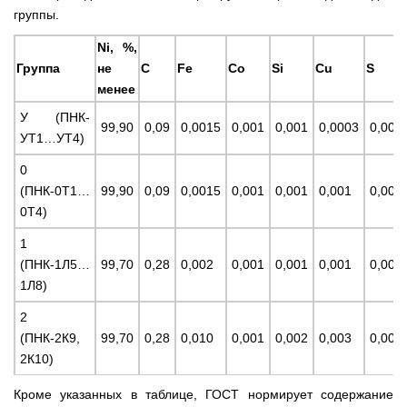
группы.
Ni, %,
Группа
не
C
Fe
Co
Si
Cu
S
менее
У (ПНК-
99,90
0,09
0,0015
0,001
0,001
0,0003
0,000
УТ1…УТ4)
0
(ПНК-0Т1…
99,90
0,09
0,0015
0,001
0,001
0,001
0,001
0Т4)
1
(ПНК-1Л5…
99,70
0,28
0,002
0,001
0,001
0,001
0,001
1Л8)
2
(ПНК-2К9,
99,70
0,28
0,010
0,001
0,002
0,003
0,001
2К10)
Кроме указанных в таблице, ГОСТ нормирует содержание