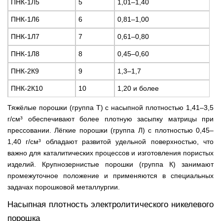
ПНК-1Л5
5
1,01–1,40
ПНК-1Л6
6
0,81–1,00
ПНК-1Л7
7
0,61–0,80
ПНК-1Л8
8
0,45–0,60
ПНК-2К9
9
1,3–1,7
ПНК-2К10
10
1,20 и более
Тяжёлые порошки (группа Т) с насыпной плотностью 1,41–3,5
г/см³ обеспечивают более плотную засыпку матрицы при
прессовании. Лёгкие порошки (группа Л) с плотностью 0,45–
1,40 г/см³ обладают развитой удельной поверхностью, что
важно для каталитических процессов и изготовления пористых
изделий. Крупнозернистые порошки (группа К) занимают
промежуточное положение и применяются в специальных
задачах порошковой металлургии.
Насыпная плотность электролитического никелевого
порошка