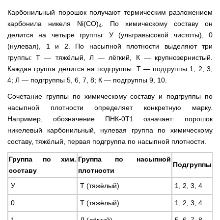
Карбонильный порошок получают термическим разложением
карбонила никеля Ni(CO)
. По химическому составу он
4
делится на четыре группы: У (ультравысокой чистоты), 0
(нулевая), 1 и 2. По насыпной плотности выделяют три
группы: Т — тяжёлый, Л — лёгкий, К — крупнозернистый.
Каждая группа делится на подгруппы: Т — подгруппы 1, 2, 3,
4; Л — подгруппы 5, 6, 7, 8; К — подгруппы 9, 10.
Сочетание группы по химическому составу и подгруппы по
насыпной плотности определяет конкретную марку.
Например, обозначение ПНК-0Т1 означает: порошок
никелевый карбонильный, нулевая группа по химическому
составу, тяжёлый, первая подгруппа по насыпной плотности.
Группа по хим.
Группа по насыпной
Подгруппы
составу
плотности
У
Т (тяжёлый)
1, 2, 3, 4
0
Т (тяжёлый)
1, 2, 3, 4