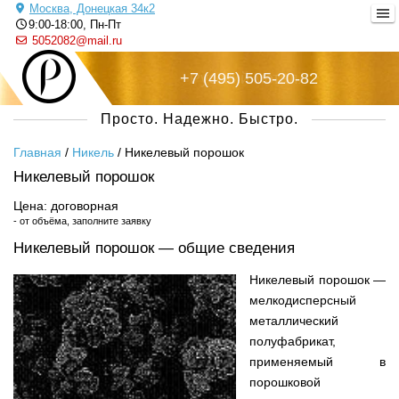
Москва, Донецкая 34к2
9:00-18:00, Пн-Пт
5052082@mail.ru
+7 (495) 505-20-82
Русский металл
Просто. Надежно. Быстро.
Главная
/
Никель
/
Никелевый порошок
Никелевый порошок
Цена: договорная
- от объёма, заполните заявку
Никелевый порошок — общие сведения
Никелевый порошок —
мелкодисперсный
металлический
полуфабрикат,
применяемый в
порошковой