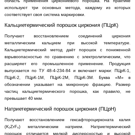
область применения циркониевого порошка. На практике
используют три основных метода, каждому из которых
соответствует своя система маркировки.
Кальциетермический порошок циркония (ПЦрК)
Получают восстановлением соединений циркония
металлическим кальцием при высокой температуре.
Кальциетермический метод даёт порошок с пониженной
взрывоопасностью по сравнению с электролитическим, что
расширяет его промышленное применение. Продукция
выпускается по ТУ 48-4-234-84 и включает марки: ПЦрК-1,
ПЦрК-2, ПЦрК-1М, ПЦрК-2М, ПЦрК-3М. Буква «М» в
обозначении указывает на микронную фракцию. Размер
частиц кальциетермического порошка, как правило, не
превышает 40 мкм.
Натриетермический порошок циркония (ПЦрН)
Получают восстановлением гексафтороцирконата калия
(K₂ZrF₆) металлическим натрием. Натриетермический
порошок отличается мелкой дисперсностью и высокой