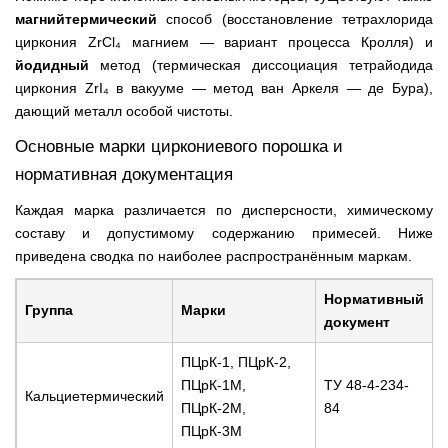
магнийтермический
способ (восстановление тетрахлорида
циркония ZrCl₄ магнием — вариант процесса Кролля) и
йодидный
метод (термическая диссоциация тетрайодида
циркония ZrI₄ в вакууме — метод ван Аркеля — де Бура),
дающий металл особой чистоты.
Основные марки циркониевого порошка и
нормативная документация
Каждая марка различается по дисперсности, химическому
составу и допустимому содержанию примесей. Ниже
приведена сводка по наиболее распространённым маркам.
Нормативный
Группа
Марки
документ
ПЦрК-1, ПЦрК-2,
ПЦрК-1М,
ТУ 48-4-234-
Кальциетермический
ПЦрК-2М,
84
ПЦрК-3М