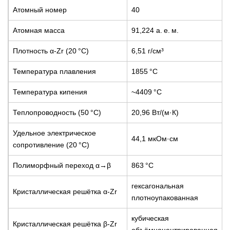
Атомный номер
40
Атомная масса
91,224 а. е. м.
Плотность α-Zr (20 °C)
6,51 г/см³
Температура плавления
1855 °C
Температура кипения
~4409 °C
Теплопроводность (50 °C)
20,96 Вт/(м·К)
Удельное электрическое
44,1 мкОм·см
сопротивление (20 °C)
Полиморфный переход α→β
863 °C
гексагональная
Кристаллическая решётка α-Zr
плотноупакованная
кубическая
Кристаллическая решётка β-Zr