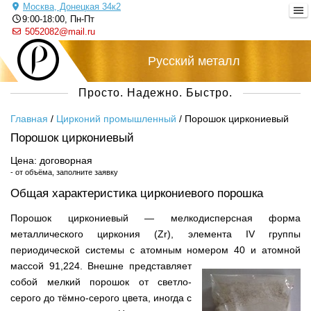
Москва, Донецкая 34к2
9:00-18:00, Пн-Пт
5052082@mail.ru
Русский металл
Просто. Надежно. Быстро.
Главная
/
Цирконий промышленный
/
Порошок циркониевый
Порошок циркониевый
Цена: договорная
- от объёма, заполните заявку
Общая характеристика циркониевого порошка
Порошок циркониевый — мелкодисперсная форма
металлического циркония (Zr), элемента IV группы
периодической системы с атомным номером 40 и атомной
массой 91,224.
Внешне представляет
собой мелкий порошок от светло-
серого до тёмно-серого цвета, иногда с