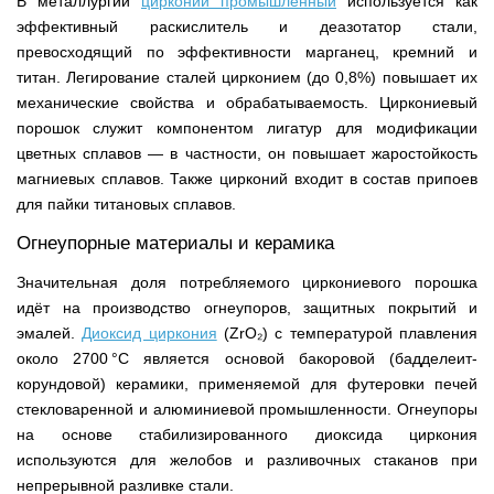
В металлургии
цирконий промышленный
используется как
эффективный раскислитель и деазотатор стали,
превосходящий по эффективности марганец, кремний и
титан. Легирование сталей цирконием (до 0,8%) повышает их
механические свойства и обрабатываемость. Циркониевый
порошок служит компонентом лигатур для модификации
цветных сплавов — в частности, он повышает жаростойкость
магниевых сплавов. Также цирконий входит в состав припоев
для пайки титановых сплавов.
Огнеупорные материалы и керамика
Значительная доля потребляемого циркониевого порошка
идёт на производство огнеупоров, защитных покрытий и
эмалей.
Диоксид циркония
(ZrO₂) с температурой плавления
около 2700 °C является основой бакоровой (бадделеит-
корундовой) керамики, применяемой для футеровки печей
стекловаренной и алюминиевой промышленности. Огнеупоры
на основе стабилизированного диоксида циркония
используются для желобов и разливочных стаканов при
непрерывной разливке стали.