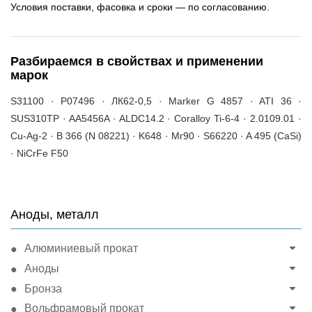
Условия поставки, фасовка и сроки — по согласованию.
Разбираемся в свойствах и применении
марок
S31100 · P07496 · ЛК62-0,5 · Marker G 4857 · ATI 36 ·
SUS310TP · AA5456A · ALDC14.2 · Coralloy Ti-6-4 · 2.0109.01 ·
Cu-Ag-2 · B 366 (N 08221) · K648 · Мг90 · S66220 · A 495 (CaSi)
· NiCrFe F50
Аноды, металл
Алюминиевый прокат
Аноды
Бронза
Вольфрамовый прокат