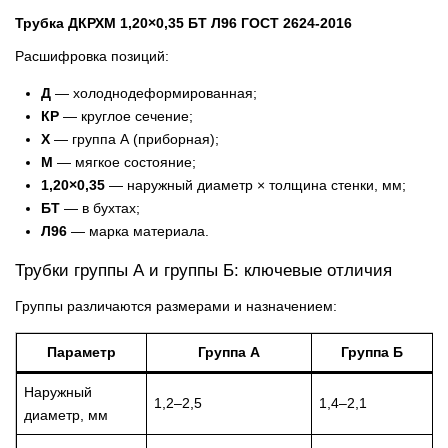
Трубка ДКРХМ 1,20×0,35 БТ Л96 ГОСТ 2624-2016
Расшифровка позиций:
Д
— холоднодеформированная;
КР
— круглое сечение;
Х
— группа А (приборная);
М
— мягкое состояние;
1,20×0,35
— наружный диаметр × толщина стенки, мм;
БТ
— в бухтах;
Л96
— марка материала.
Трубки группы А и группы Б: ключевые отличия
Группы различаются размерами и назначением:
Параметр
Группа А
Группа Б
Наружный
1,2–2,5
1,4–2,1
диаметр, мм