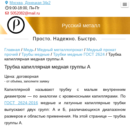
Москва, Донецкая 34к2
9:00-18:00, Пн-Пт
5052082@mail.ru
Русский металл
Просто. Надежно. Быстро.
Главная
/
Медь
/
Медный металлопрокат
/
Медный прокат
прочий
/
Трубы медные
/
Трубки медные ГОСТ 2624
/
Трубка
капиллярная медная группы А
Трубка капиллярная медная группы А
Цена: договорная
- от объёма, заполните заявку
Капиллярной называют трубку с малым внутренним
диаметром — по аналогии с кровеносными капиллярами. По
ГОСТ 2624-2016
медные и латунные капиллярные трубки
выпускают двух групп: А и Б, различающихся диапазоном
размеров и областью применения. На этой странице — трубка
группы А.