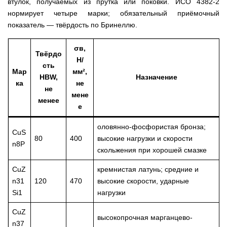
втулок, получаемых из прутка или поковки. ИСО 4382-2
нормирует четыре марки; обязательный приёмочный
показатель — твёрдость по Бринеллю.
σв,
Твёрдо
Н/
сть
Мар
мм²,
HBW,
Назначение
ка
не
не
мене
менее
е
оловянно-фосфористая бронза;
CuS
80
400
высокие нагрузки и скорости
n8P
скольжения при хорошей смазке
CuZ
кремнистая латунь; средние и
n31
120
470
высокие скорости, ударные
Si1
нагрузки
CuZ
высокопрочная марганцево-
n37