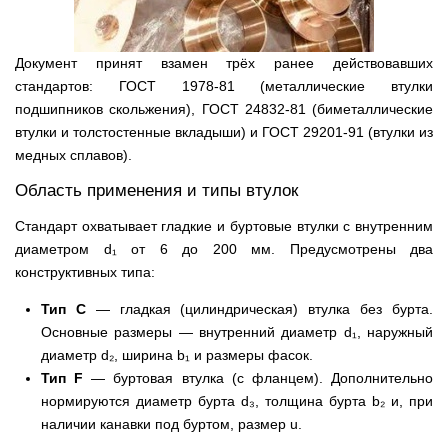
Документ принят взамен трёх ранее действовавших
стандартов: ГОСТ 1978-81 (металлические втулки
подшипников скольжения), ГОСТ 24832-81 (биметаллические
втулки и толстостенные вкладыши) и ГОСТ 29201-91 (втулки из
медных сплавов).
Область применения и типы втулок
Стандарт охватывает гладкие и буртовые втулки с внутренним
диаметром d₁ от 6 до 200 мм. Предусмотрены два
конструктивных типа:
Тип C
— гладкая (цилиндрическая) втулка без бурта.
Основные размеры — внутренний диаметр d₁, наружный
диаметр d₂, ширина b₁ и размеры фасок.
Тип F
— буртовая втулка (с фланцем). Дополнительно
нормируются диаметр бурта d₃, толщина бурта b₂ и, при
наличии канавки под буртом, размер u.