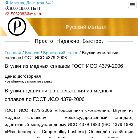
Москва, Донецкая 34к2
9:00-18:00, Пн-Пт
5052082@mail.ru
+7 (495) 505-20-82
Русский металл
Просто. Надежно. Быстро.
Главная
/
Бронза
/
Бронзовый сплав
/
Втулки из медных
сплавов ГОСТ ИСО 4379-2006
Втулки из медных сплавов ГОСТ ИСО 4379-2006
Цена: договорная
- от объёма, заполните заявку
Втулки подшипников скольжения из медных
сплавов по ГОСТ ИСО 4379-2006
ГОСТ ИСО 4379-2006 «Подшипники скольжения. Втулки из
медных сплавов» — межгосударственный стандарт,
идентичный международному ИСО 4379:1993 (ISO 4379:1993
«Plain bearings — Copper alloy bushes»). Он введён в действие