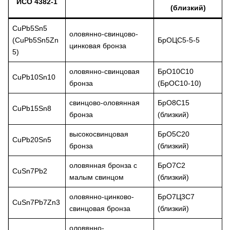
ИСО 4382-1
(близкий)
CuPb5Sn5
оловянно-свинцово-
(CuPb5Sn5Zn
БрОЦС5-5-5
цинковая бронза
5)
оловянно-свинцовая
БрО10С10
CuPb10Sn10
бронза
(БрОС10-10)
свинцово-оловянная
БрО8С15
CuPb15Sn8
бронза
(близкий)
высокосвинцовая
БрО5С20
CuPb20Sn5
бронза
(близкий)
оловянная бронза с
БрО7С2
CuSn7Pb2
малым свинцом
(близкий)
оловянно-цинково-
БрО7Ц3С7
CuSn7Pb7Zn3
свинцовая бронза
(близкий)
оловянно-