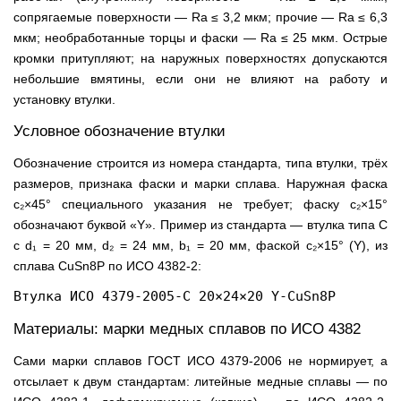
сопрягаемые поверхности — Ra ≤ 3,2 мкм; прочие — Ra ≤ 6,3
мкм; необработанные торцы и фаски — Ra ≤ 25 мкм. Острые
кромки притупляют; на наружных поверхностях допускаются
небольшие вмятины, если они не влияют на работу и
установку втулки.
Условное обозначение втулки
Обозначение строится из номера стандарта, типа втулки, трёх
размеров, признака фаски и марки сплава. Наружная фаска
c₂×45° специального указания не требует; фаску c₂×15°
обозначают буквой «Y». Пример из стандарта — втулка типа C
с d₁ = 20 мм, d₂ = 24 мм, b₁ = 20 мм, фаской c₂×15° (Y), из
сплава CuSn8P по ИСО 4382-2:
Втулка ИСО 4379-2005-C 20×24×20 Y-CuSn8P
Материалы: марки медных сплавов по ИСО 4382
Сами марки сплавов ГОСТ ИСО 4379-2006 не нормирует, а
отсылает к двум стандартам: литейные медные сплавы — по