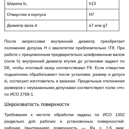
Ширина b₁
h13
Отверстие в корпусе
H7
Диаметр вала d
e7 или g7
После запрессовки внутренний диаметр приобретает
положение допуска H с квалитетом приблизительно IT8. При
работе с прецизионным предварительно шлифованным валом
(поле h) внутренний диаметр втулки до установки задают по
D6, чтобы итоговый зазор соответствовал F8. Если отверстие
подшипника обрабатывают после установки, размер и допуск
d₁ согласуют изготовитель и заказчик. Предельные отклонения
размеров с неуказанными допусками соответствуют полю «m»
по ИСО 2768-1.
Шероховатость поверхности
Требования к чистоте обработки заданы по ИСО 1302
раздельно для рабочих и установочных поверхностей:
рабочая (внутренняя) поверхность — Ra ≤ 1,6 мкм;