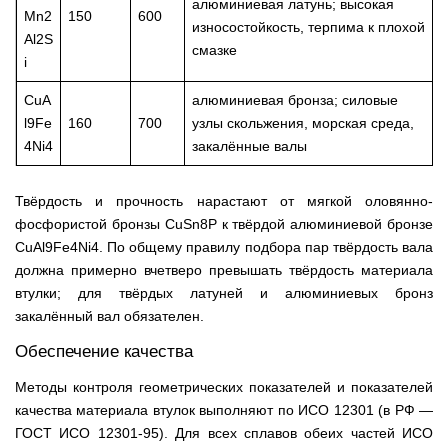
алюминиевая латунь; высокая
Mn2
150
600
износостойкость, терпима к плохой
Al2S
смазке
i
CuA
алюминиевая бронза; силовые
l9Fe
160
700
узлы скольжения, морская среда,
4Ni4
закалённые валы
Твёрдость и прочность нарастают от мягкой оловянно-
фосфористой бронзы CuSn8P к твёрдой алюминиевой бронзе
CuAl9Fe4Ni4. По общему правилу подбора пар твёрдость вала
должна примерно вчетверо превышать твёрдость материала
втулки; для твёрдых латуней и алюминиевых бронз
закалённый вал обязателен.
Обеспечение качества
Методы контроля геометрических показателей и показателей
качества материала втулок выполняют по ИСО 12301 (в РФ —
ГОСТ ИСО 12301-95). Для всех сплавов обеих частей ИСО