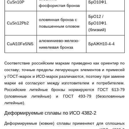
CuSn10P
БрО10Ф1
фосфористая бронза
БрО12 /
оловянная бронза с
CuSn12Pb2
БрО10Ф1
повышенным оловом
(близкий)
алюминиево-железо-
CuAl10Fe5Ni5
БрАЖН10-4-4
никелевая бронза
Соответствие российским маркам приведено как ориентир по
составу; точные пределы легирующих элементов и примесей
у ГОСТ-марок и ИСО-марок различаются, поэтому при замене
марки её согласуют между изготовителем и потребителем.
Российские литейные бронзы нормируются ГОСТ 613-79
(оловянные литейные) и ГОСТ 493-79 (безоловянные
литейные).
Деформируемые сплавы по ИСО 4382-2
Деформируемые (ковкие) сплавы применяют для сплошных