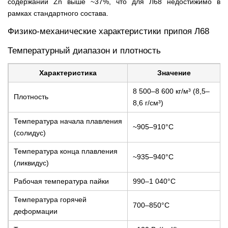
содержании Zn выше ~37%, что для Л68 недостижимо в
рамках стандартного состава.
Физико-механические характеристики припоя Л68
Температурный диапазон и плотность
Характеристика
Значение
8 500–8 600 кг/м³ (8,5–
Плотность
8,6 г/см³)
Температура начала плавления
~905–910°C
(солидус)
Температура конца плавления
~935–940°C
(ликвидус)
Рабочая температура пайки
990–1 040°C
Температура горячей
700–850°C
деформации