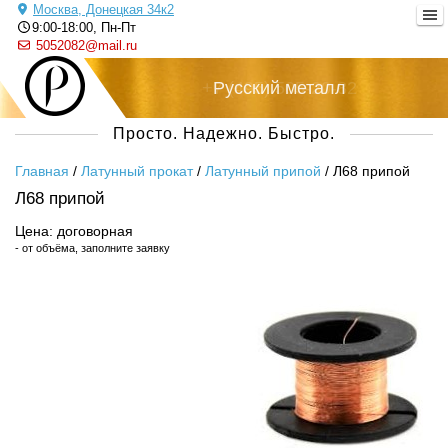
Москва, Донецкая 34к2
9:00-18:00, Пн-Пт
5052082@mail.ru
+7 (495) 505-20-82
Русский металл
Просто. Надежно. Быстро.
Главная
/
Латунный прокат
/
Латунный припой
/
Л68 припой
Л68 припой
Цена: договорная
- от объёма, заполните заявку