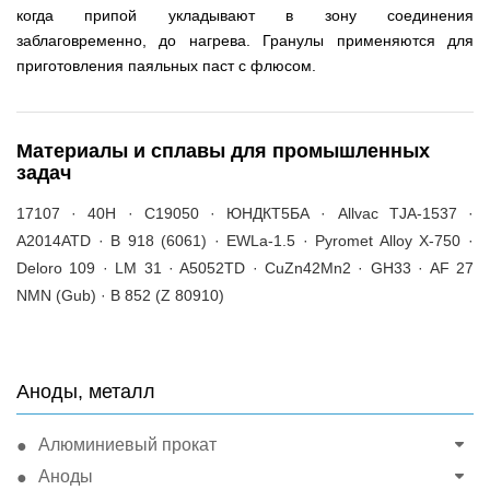
когда припой укладывают в зону соединения
заблаговременно, до нагрева. Гранулы применяются для
приготовления паяльных паст с флюсом.
Материалы и сплавы для промышленных
задач
17107 · 40Н · C19050 · ЮНДКТ5БА · Allvac TJA-1537 ·
A2014ATD · B 918 (6061) · EWLa-1.5 · Pyromet Alloy X-750 ·
Deloro 109 · LM 31 · A5052TD · CuZn42Mn2 · GH33 · AF 27
NMN (Gub) · B 852 (Z 80910)
Аноды, металл
Алюминиевый прокат
Аноды