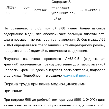
Содержит Si
ЛК62-
60–
— снижает
остаток
~870–885°C
0,5
63
угар цинка при
пайке
По сравнению с Л63, припой Л68 имеет более высокое
содержание меди, что обеспечивает большую пластичность
шва и повышенную температуру плавления. Выбор между Л68
и Л63 определяется требованиями к температурному режиму
процесса и необходимой пластичности соединения.
Латунная сварочная проволока ЛК62-0,5 (содержащая
кремний) применяется преимущественно для газопламенной
наплавки: кремний здесь выступает раскислителем, подавляя
угар цинка. Подробнее — в разделе
латунный прокат
.
Охрана труда при пайке медно-цинковыми
припоями
При нагреве Л68 до рабочей температуры (990–1 040°C) цинк
интенсивно испаряется с образованием оксида цинка ZnO.