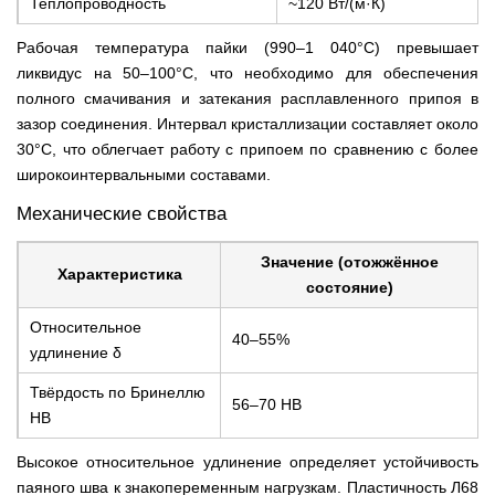
Теплопроводность
~120 Вт/(м·К)
Рабочая температура пайки (990–1 040°C) превышает
ликвидус на 50–100°C, что необходимо для обеспечения
полного смачивания и затекания расплавленного припоя в
зазор соединения. Интервал кристаллизации составляет около
30°C, что облегчает работу с припоем по сравнению с более
широкоинтервальными составами.
Механические свойства
Значение (отожжённое
Характеристика
состояние)
Относительное
40–55%
удлинение δ
Твёрдость по Бринеллю
56–70 HB
HB
Высокое относительное удлинение определяет устойчивость
паяного шва к знакопеременным нагрузкам. Пластичность Л68