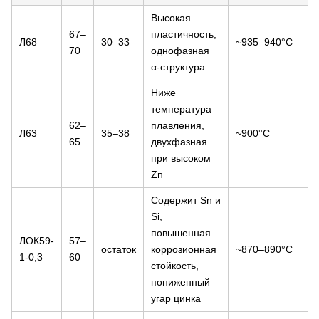
Высокая
67–
пластичность,
Л68
30–33
~935–940°C
70
однофазная
α-структура
Ниже
температура
62–
плавления,
Л63
35–38
~900°C
65
двухфазная
при высоком
Zn
Содержит Sn и
Si,
повышенная
ЛОК59-
57–
остаток
коррозионная
~870–890°C
1-0,3
60
стойкость,
пониженный
угар цинка