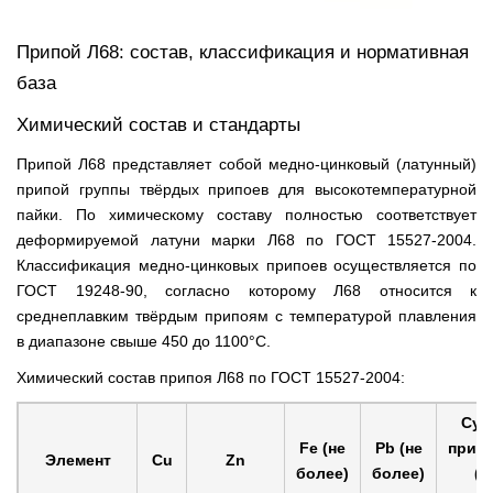
Припой Л68: состав, классификация и нормативная
база
Химический состав и стандарты
Припой Л68 представляет собой медно-цинковый (латунный)
припой группы твёрдых припоев для высокотемпературной
пайки. По химическому составу полностью соответствует
деформируемой латуни марки Л68 по ГОСТ 15527-2004.
Классификация медно-цинковых припоев осуществляется по
ГОСТ 19248-90, согласно которому Л68 относится к
среднеплавким твёрдым припоям с температурой плавления
в диапазоне свыше 450 до 1100°С.
Химический состав припоя Л68 по ГОСТ 15527-2004:
Сум
Fe (не
Pb (не
прим
Элемент
Cu
Zn
более)
более)
(н