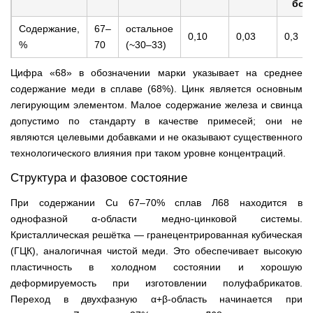
бол
Содержание,
67–
остальное
0,10
0,03
0,3
%
70
(~30–33)
Цифра «68» в обозначении марки указывает на среднее
содержание меди в сплаве (68%). Цинк является основным
легирующим элементом. Малое содержание железа и свинца
допустимо по стандарту в качестве примесей; они не
являются целевыми добавками и не оказывают существенного
технологического влияния при таком уровне концентраций.
Структура и фазовое состояние
При содержании Cu 67–70% сплав Л68 находится в
однофазной α-области медно-цинковой системы.
Кристаллическая решётка — гранецентрированная кубическая
(ГЦК), аналогичная чистой меди. Это обеспечивает высокую
пластичность в холодном состоянии и хорошую
деформируемость при изготовлении полуфабрикатов.
Переход в двухфазную α+β-область начинается при