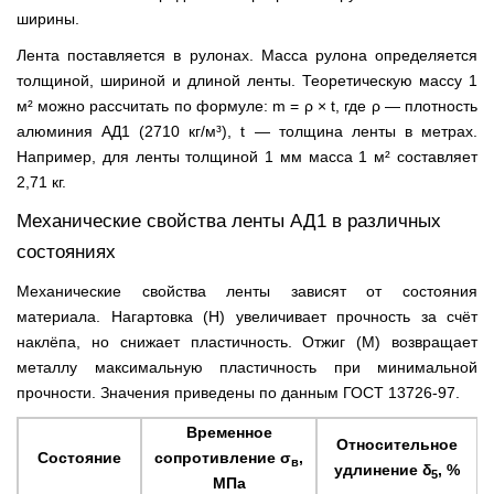
ширины.
Лента поставляется в рулонах. Масса рулона определяется
толщиной, шириной и длиной ленты. Теоретическую массу 1
м² можно рассчитать по формуле: m = ρ × t, где ρ — плотность
алюминия АД1 (2710 кг/м³), t — толщина ленты в метрах.
Например, для ленты толщиной 1 мм масса 1 м² составляет
2,71 кг.
Механические свойства ленты АД1 в различных
состояниях
Механические свойства ленты зависят от состояния
материала. Нагартовка (Н) увеличивает прочность за счёт
наклёпа, но снижает пластичность. Отжиг (М) возвращает
металлу максимальную пластичность при минимальной
прочности. Значения приведены по данным ГОСТ 13726-97.
Временное
Относительное
Состояние
сопротивление σ
,
в
удлинение δ
, %
5
МПа