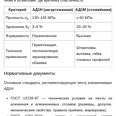
гибки и штамповки, где критична пластичность.
Критерий
АД1Н (нагартованная)
АД1М (отожжённая)
Прочность σ
130–145 МПа
≤ 60 МПа
в
Удлинение δ
3–5 %
20–30 %
5
Формуемость
Ограниченная
Высокая
Герметизация,
Штамповка,
Типичное
теплоизоляция,
вытяжка, гибка
применение
экранирование,
сложных профилей
обшивка
Нормативные документы
Основные стандарты, регламентирующие ленту алюминиевую
АД1Н:
ГОСТ 13726-97 — технические условия на ленты из
алюминия и алюминиевых сплавов (размеры, допуски,
механические свойства, правила приёмки, маркировка);