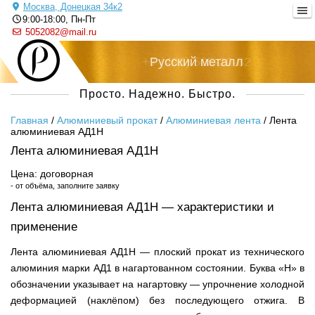
Москва, Донецкая 34к2
9:00-18:00, Пн-Пт
5052082@mail.ru
+7 (495) 505-20-82
Русский металл
Просто. Надежно. Быстро.
Главная
/
Алюминиевый прокат
/
Алюминиевая лента
/
Лента
алюминиевая АД1Н
Лента алюминиевая АД1Н
Цена: договорная
- от объёма, заполните заявку
Лента алюминиевая АД1Н — характеристики и
применение
Лента алюминиевая АД1Н — плоский прокат из технического
алюминия марки АД1 в нагартованном состоянии. Буква «Н» в
обозначении указывает на нагартовку — упрочнение холодной
деформацией (наклёпом) без последующего отжига. В