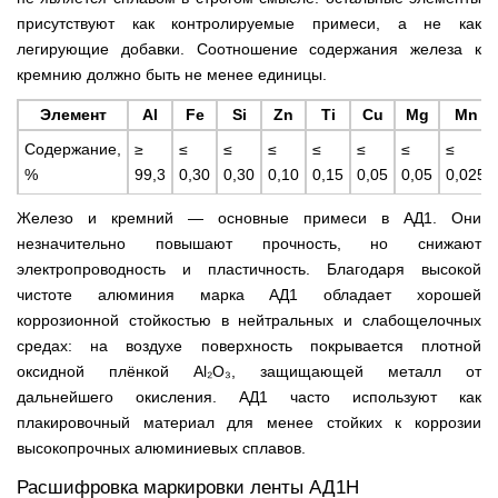
присутствуют как контролируемые примеси, а не как
легирующие добавки. Соотношение содержания железа к
кремнию должно быть не менее единицы.
Элемент
Al
Fe
Si
Zn
Ti
Cu
Mg
Mn
Содержание,
≥
≤
≤
≤
≤
≤
≤
≤
%
99,3
0,30
0,30
0,10
0,15
0,05
0,05
0,025
Железо и кремний — основные примеси в АД1. Они
незначительно повышают прочность, но снижают
электропроводность и пластичность. Благодаря высокой
чистоте алюминия марка АД1 обладает хорошей
коррозионной стойкостью в нейтральных и слабощелочных
средах: на воздухе поверхность покрывается плотной
оксидной плёнкой Al₂O₃, защищающей металл от
дальнейшего окисления. АД1 часто используют как
плакировочный материал для менее стойких к коррозии
высокопрочных алюминиевых сплавов.
Расшифровка маркировки ленты АД1Н