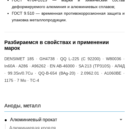
ГОСТ 4784-2019 — марки и химический состав
деформируемого алюминия и алюминиевых сплавов;
ГОСТ 9.510 — временная противокоррозионная защита и
упаковка металлопродукции.
Разбираемся в свойствах и применении
марок
DENSIMET 185 · GH4738 · QQ L-225 (C 92200) · W80036 ·
In60A · A286 · A96262 · EN AB-46000 · SA 213 (TP310S) · АЛ4Д
· 99.3Sn/0.7Cu · QQ-B-654 (BAg-20) · 2.0962.01 · A1060BE ·
1175 · 7 Mo · TC-4
Аноды, металл
Алюминиевый прокат
Алюминиевая кровля