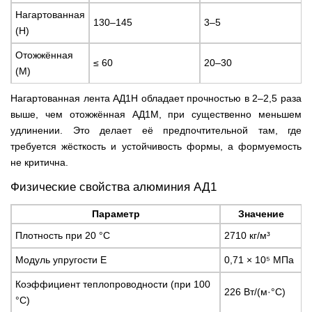
Нагартованная
130–145
3–5
(Н)
Отожжённая
≤ 60
20–30
(М)
Нагартованная лента АД1Н обладает прочностью в 2–2,5 раза
выше, чем отожжённая АД1М, при существенно меньшем
удлинении. Это делает её предпочтительной там, где
требуется жёсткость и устойчивость формы, а формуемость
не критична.
Физические свойства алюминия АД1
Параметр
Значение
Плотность при 20 °C
2710 кг/м³
Модуль упругости E
0,71 × 10⁵ МПа
Коэффициент теплопроводности (при 100
226 Вт/(м·°C)
°C)