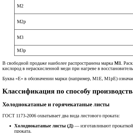
М2
М2р
М3
М3р
В свободной продаже наиболее распространена марка
М1
. Рас
кислород в нераскисленной меди при нагреве в восстановите
Буква «Е» в обозначении марки (например, М1Е, М1рЕ) означа
Классификация по способу производств
Холоднокатаные и горячекатаные листы
ГОСТ 1173-2006 охватывает два вида листового проката:
Холоднокатаные листы (Д)
— изготавливают прокаткой 
проката.