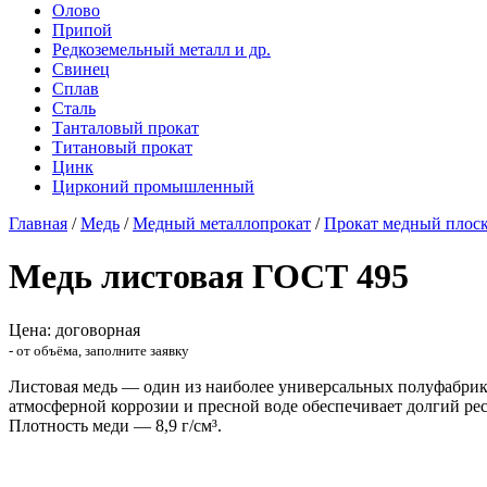
Олово
Припой
Редкоземельный металл и др.
Свинец
Сплав
Сталь
Танталовый прокат
Титановый прокат
Цинк
Цирконий промышленный
Главная
/
Медь
/
Медный металлопрокат
/
Прокат медный плос
Медь листовая ГОСТ 495
Цена: договорная
- от объёма, заполните заявку
Листовая медь — один из наиболее универсальных полуфабрика
атмосферной коррозии и пресной воде обеспечивает долгий ре
Плотность меди — 8,9 г/см³.