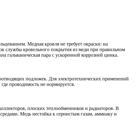
ьцеванием. Медная кровля не требует окраски: на
рок службы кровельного покрытия из меди при правильном
а гальваническая пара с ускоренной коррозией цинка.
оотводящих подложек. Для электротехнических применений
 где проводимость не нормируется.
коллекторов, плоских теплообменников и радиаторов. В
едами. Медь нестойка к сернистым газам, аммиаку и