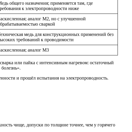
едь общего назначения; применяется там, где
ребования к электропроводности ниже
аскисленная; аналог М2, но с улучшенной
брабатываемостью сваркой
ехническая медь для конструкционных применений без
ысоких требований к проводимости
аскисленная; аналог М3
т сварка или пайка с интенсивным нагревом: остаточный
 болезнь».
енности и прошёл испытания на электропроводность.
ность чище, допуски по толщине точнее, чем у горячего