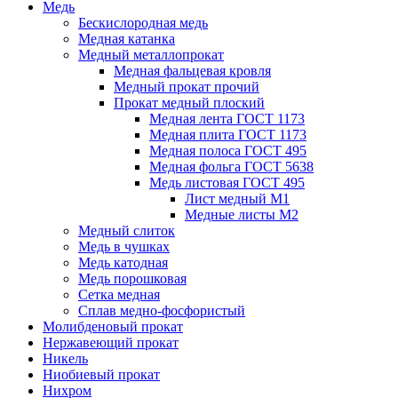
Медь
Бескислородная медь
Медная катанка
Медный металлопрокат
Медная фальцевая кровля
Медный прокат прочий
Прокат медный плоский
Медная лента ГОСТ 1173
Медная плита ГОСТ 1173
Медная полоса ГОСТ 495
Медная фольга ГОСТ 5638
Медь листовая ГОСТ 495
Лист медный М1
Медные листы М2
Медный слиток
Медь в чушках
Медь катодная
Медь порошковая
Сетка медная
Сплав медно-фосфористый
Молибденовый прокат
Нержавеющий прокат
Никель
Ниобиевый прокат
Нихром