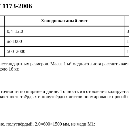
 1173-2006
Холоднокатаный лист
0,4–12,0
3
до 1000
1
500–2000
1
нестандартных размеров. Масса 1 м² медного листа рассчитывае
оло 16 кг.
очности по ширине и длине. Точность изготовления кодируется
остность твёрдых и полутвёрдых листов нормирована: прогиб 
е, полутвёрдый, 2,0×600×1500 мм, из меди М1: