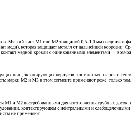
ов. Мягкий лист М1 или М2 толщиной 0,5–1,0 мм соединяют фал
нат меди), которая защищает металл от дальнейшей коррозии. С
 контакт медной кровли с оцинкованными элементами — возможн
дущих шин, экранирующих корпусов, контактных планок и тепл
: марки М2 и М3 в этом сегменте применяют реже, только там,
сты М1 и М2 востребованными для изготовления трубных досок, 
довании, контактирующем с нейтральными и слабощелочными ср
листы не применяют.