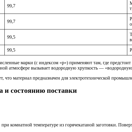
М
99,7
т
Р
99,7
о
Т
99,5
в
99,5
Р
кисленные марки (с индексом «р») применяют там, где предстои
льной атмосфере вызывает водородную хрупкость — «водородную
ет, что материал предназначен для электротехнической промышл
а и состоянию поставки
при комнатной температуре из горячекатаной заготовки. Поверх