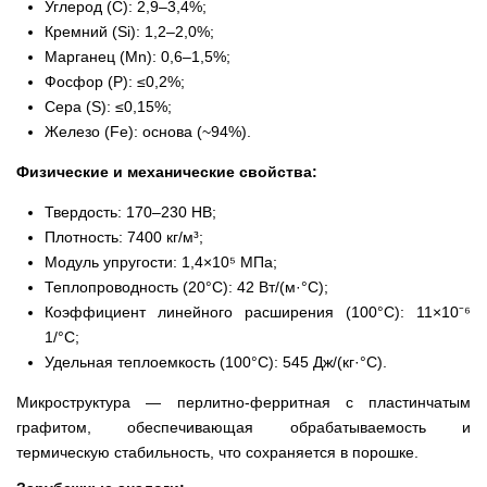
Углерод (C): 2,9–3,4%;
Кремний (Si): 1,2–2,0%;
Марганец (Mn): 0,6–1,5%;
Фосфор (P): ≤0,2%;
Сера (S): ≤0,15%;
Железо (Fe): основа (~94%).
Физические и механические свойства:
Твердость: 170–230 HB;
Плотность: 7400 кг/м³;
Модуль упругости: 1,4×10⁵ МПа;
Теплопроводность (20°C): 42 Вт/(м·°С);
Коэффициент линейного расширения (100°C): 11×10⁻⁶
1/°C;
Удельная теплоемкость (100°C): 545 Дж/(кг·°С).
Микроструктура — перлитно-ферритная с пластинчатым
графитом, обеспечивающая обрабатываемость и
термическую стабильность, что сохраняется в порошке.