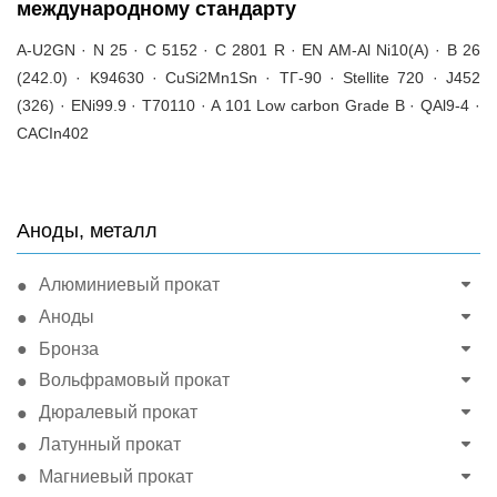
международному стандарту
A-U2GN · N 25 · C 5152 · C 2801 R · EN AM-Al Ni10(A) · B 26
(242.0) · K94630 · CuSi2Mn1Sn · ТГ-90 · Stellite 720 · J452
(326) · ENi99.9 · T70110 · A 101 Low carbon Grade B · QAl9-4 ·
CACIn402
Аноды, металл
Алюминиевый прокат
Аноды
Бронза
Вольфрамовый прокат
Дюралевый прокат
Латунный прокат
Магниевый прокат