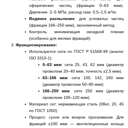
сферических частиц (фракции 0–63 мкм).
Давление: 2–5 МПа; расход газа: 0,5–1,5 м³/кг.
Водяное распыление
: для угловатых частиц
(фракции 166–250 мкм), экономичный метод.
Контроль: минимизация оксидной пленки
(особенно для мелких фракций).
Фракционирование:
Используются сита по ГОСТ Р 51568-99 (аналог
ISO 3310-1):
0–63 мкм
: сита 25, 43, 62 мкм (диаметр
проволоки 20–40 мкм, точность ±2,5 мкм).
63–166 мкм
: сита 100, 142, 160 мкм
(диаметр проволоки 50–80 мкм).
166–250 мкм
: сито 250 мкм (диаметр
проволоки 100–120 мкм).
Материал сит: нержавеющая сталь (08кп, 20, 45
по ГОСТ 1050).
Процесс: сухое или мокрое просеивание. Для
фракций ≤100 мкм — вентиляционные кольца