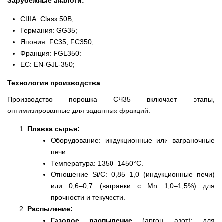
Зарубежные аналоги:
США: Class 50B;
Германия: GG35;
Япония: FC35, FC350;
Франция: FGL350;
ЕС: EN-GJL-350;
Технология производства
Производство порошка СЧ35 включает этапы,
оптимизированные для заданных фракций:
Плавка сырья:
Оборудование: индукционные или ваграночные
печи.
Температура: 1350–1450°C.
Отношение Si/C: 0,85–1,0 (индукционные печи)
или 0,6–0,7 (вагранки с Mn 1,0–1,5%) для
прочности и текучести.
Распыление:
Газовое распыление
(аргон, азот): для