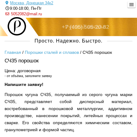
Москва, Донецкая 34к2
9:00-18:00, Пн-Пт
5052082@mail.ru
+7 (495) 505-20-82
Русский металл
Просто. Надежно. Быстро.
Главная
/
Порошки сталей и сплавов
/
СЧ35 порошок
СЧ35 порошок
Цена: договорная
- от объёма, заполните заявку
Напишите заявку!
Порошок чугуна СЧ35, получаемый из серого чугуна марки
СЧ35, представляет собой дисперсный материал,
востребованный в порошковой металлургии, аддитивном
производстве, нанесении покрытий, литейных процессах и
сварке. Его свойства определяются химическим составом,
гранулометрией и формой частиц.