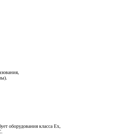
азования,
ы).
ует оборудования класса Ex,
С.