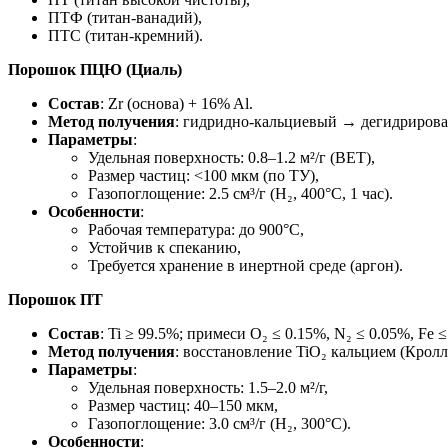
ПТФ (титан-ванадий),
ПТС (титан-кремний).
Порошок ПЦЮ (Циаль)
Состав
: Zr (основа) + 16% Al.
Метод получения
: гидридно-кальциевый → дегидрирова
Параметры
:
Удельная поверхность: 0.8–1.2 м²/г (BET),
Размер частиц: <100 мкм (по ТУ),
Газопоглощение: 2.5 см³/г (H₂, 400°C, 1 час).
Особенности
:
Рабочая температура: до 900°C,
Устойчив к спеканию,
Требуется хранение в инертной среде (аргон).
Порошок ПТ
Состав
: Ti ≥ 99.5%; примеси O₂ ≤ 0.15%, N₂ ≤ 0.05%, Fe ≤
Метод получения
: восстановление TiO₂ кальцием (Кро
Параметры
:
Удельная поверхность: 1.5–2.0 м²/г,
Размер частиц: 40–150 мкм,
Газопоглощение: 3.0 см³/г (H₂, 300°C).
Особенности
: