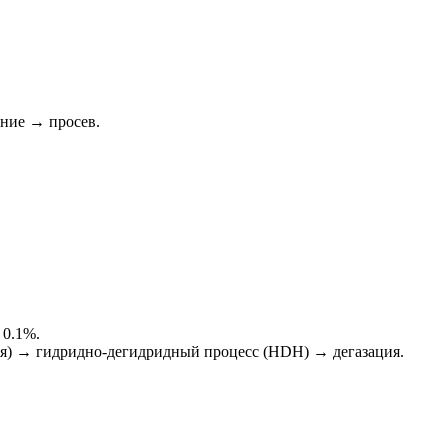
ние → просев.
 0.1%.
лля) → гидридно-дегидридный процесс (HDH) → дегазация.