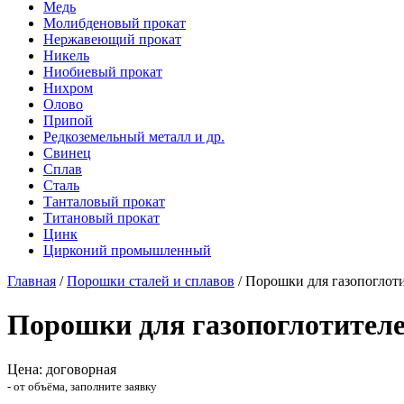
Медь
Молибденовый прокат
Нержавеющий прокат
Никель
Ниобиевый прокат
Нихром
Олово
Припой
Редкоземельный металл и др.
Свинец
Сплав
Сталь
Танталовый прокат
Титановый прокат
Цинк
Цирконий промышленный
Главная
/
Порошки сталей и сплавов
/
Порошки для газопоглот
Порошки для газопоглотител
Цена: договорная
- от объёма, заполните заявку