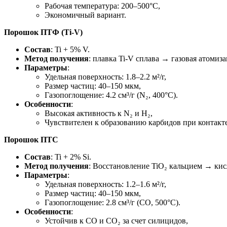
Рабочая температура: 200–500°C,
Экономичный вариант.
Порошок ПТФ (Ti-V)
Состав
: Ti + 5% V.
Метод получения
: плавка Ti-V сплава → газовая атомиз
Параметры
:
Удельная поверхность: 1.8–2.2 м²/г,
Размер частиц: 40–150 мкм,
Газопоглощение: 4.2 см³/г (N₂, 400°C).
Особенности
:
Высокая активность к N₂ и H₂,
Чувствителен к образованию карбидов при контакте
Порошок ПТС
Состав
: Ti + 2% Si.
Метод получения
: Восстановление TiO₂ кальцием → ки
Параметры
:
Удельная поверхность: 1.2–1.6 м²/г,
Размер частиц: 40–150 мкм,
Газопоглощение: 2.8 см³/г (CO, 500°C).
Особенности
:
Устойчив к CO и CO₂ за счет силицидов,