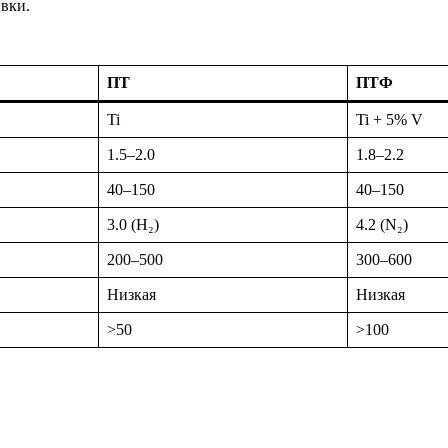
вки.
ПТ
ПТФ
Ti
Ti + 5% V
1.5–2.0
1.8–2.2
40–150
40–150
3.0 (H₂)
4.2 (N₂)
200–500
300–600
Низкая
Низкая
>50
>100