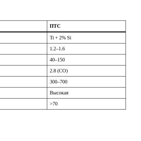
ПТС
Ti + 2% Si
1.2–1.6
40–150
2.8 (CO)
300–700
Высокая
>70