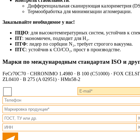
Контроль стабильности
:
Дифференциальная сканирующая калориметрия (DSC
Термообработка для минимизации агломерации.
Заказывайте необходимое у нас!
ПЦЮ
: для высокотемпературных систем, устойчив к спе
ПТ
: экономичен, подходит для H₂.
ПТФ
: лидер по сорбции N₂, требует строгого вакуума.
ПТС
: устойчив к CO/CO₂, прост в производстве.
Марки по международным стандартам ISO и дру
FeCr70C70 · CHRONIMO 1.4980 · B 100 (C51000) · FOX CELSIT V
ZL0410 · B 275 (A 02951) · HMn58-2