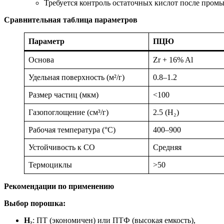
Требуется контроль остаточных кислот после промы
Сравнительная таблица параметров
Параметр
ПЦЮ
Основа
Zr + 16% Al
Удельная поверхность (м²/г)
0.8–1.2
Размер частиц (мкм)
<100
Газопоглощение (см³/г)
2.5 (H₂)
Рабочая температура (°C)
400–900
Устойчивость к CO
Средняя
Термоциклы
>50
Рекомендации по применению
Выбор порошка:
H₂
: ПТ (экономичен) или ПТФ (высокая емкость),