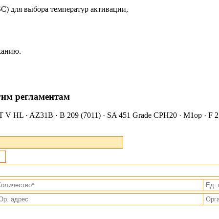
) для выбора температур активации,
канию.
гим регламентам
 HL · AZ31B · B 209 (7011) · SA 451 Grade CPH20 · М1ор · F 21