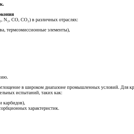
к.
ркония
, N₂, CO, CO₂) в различных отраслях:
ва, термоэмиссионные элементы),
.
нию.
поглощение в широком диапазоне промышленных условий. Для 
ельных испытаний, таких как:
и карбидов),
сорбционных характеристик.