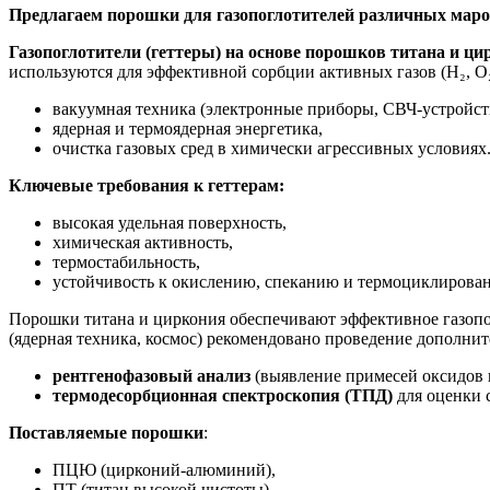
Предлагаем порошки для газопоглотителей различных маро
Газопоглотители (геттеры) на основе порошков титана и ци
используются для эффективной сорбции активных газов (H₂, O₂
вакуумная техника (электронные приборы, СВЧ-устройст
ядерная и термоядерная энергетика,
очистка газовых сред в химически агрессивных условиях
Ключевые требования к геттерам:
высокая удельная поверхность,
химическая активность,
термостабильность,
устойчивость к окислению, спеканию и термоциклирова
Порошки титана и циркония обеспечивают эффективное газо
(ядерная техника, космос) рекомендовано проведение дополнит
рентгенофазовый анализ
(выявление примесей оксидов 
термодесорбционная спектроскопия (ТПД)
для оценки 
Поставляемые порошки
:
ПЦЮ (цирконий-алюминий),
ПТ (титан высокой чистоты),