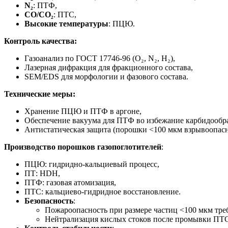
N₂
: ПТФ,
CO/CO₂
: ПТС,
Высокие температуры
: ПЦЮ.
Контроль качества:
Газоанализ по ГОСТ 17746-96 (O₂, N₂, H₂),
Лазерная дифракция для фракционного состава,
SEM/EDS для морфологии и фазового состава.
Технические меры:
Хранение ПЦЮ и ПТФ в аргоне,
Обеспечение вакуума для ПТФ во избежание карбидообр
Антистатическая защита (порошки <100 мкм взрывоопасн
Производство порошков газопоглотителей
:
ПЦЮ: гидридно-кальциевый процесс,
ПТ: HDH,
ПТФ: газовая атомизация,
ПТС: кальциево-гидридное восстановление.
Безопасность
:
Пожароопасность при размере частиц <100 мкм треб
Нейтрализация кислых стоков после промывки ПТ