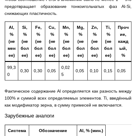
предотвращает образование тонкоигольчатых фаз Al-Si,
снижающих пластичность.
Al,
Si,
Fe,
Cu,
Mn,
Mg,
Zn,
Ti,
Проч
%
%
%
%
%
%
%
%
ие,
(не
(не
(не
(не
(не
(не
(не
(не
кажд
мен
бол
бол
бол
бол
бол
бол
бол
ый,
ее)
ее)
ее)
ее)
ее)
ее)
ее)
ее)
%
99,3
0,02
0,30
0,30
0,05
0,05
0,10
0,15
0,05
0
5
Фактическое содержание Al определяется как разность между
100% и суммой всех определяемых элементов. Ti, введённый
как модификатор зерна, в сумму примесей не включается.
Зарубежные аналоги
Система
Обозначение
Al, % (мин.)