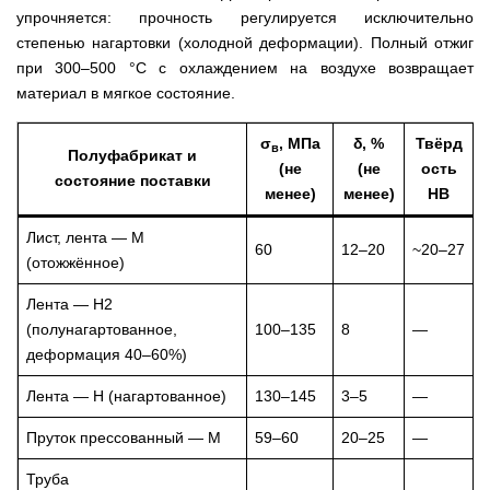
упрочняется: прочность регулируется исключительно
степенью нагартовки (холодной деформации). Полный отжиг
при 300–500 °C с охлаждением на воздухе возвращает
материал в мягкое состояние.
σ
, МПа
δ, %
Твёрд
в
Полуфабрикат и
(не
(не
ость
состояние поставки
менее)
менее)
НВ
Лист, лента — М
60
12–20
~20–27
(отожжённое)
Лента — Н2
(полунагартованное,
100–135
8
—
деформация 40–60%)
Лента — Н (нагартованное)
130–145
3–5
—
Пруток прессованный — М
59–60
20–25
—
Труба