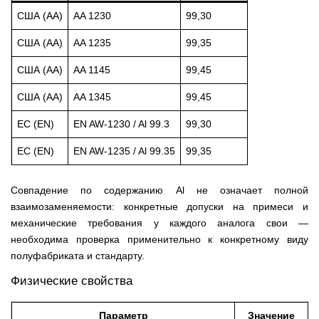
США (AA)
AA 1230
99,30
США (AA)
AA 1235
99,35
США (AA)
AA 1145
99,45
США (AA)
AA 1345
99,45
ЕС (EN)
EN AW-1230 / Al 99.3
99,30
ЕС (EN)
EN AW-1235 / Al 99.35
99,35
Совпадение по содержанию Al не означает полной
взаимозаменяемости: конкретные допуски на примеси и
механические требования у каждого аналога свои —
необходима проверка применительно к конкретному виду
полуфабриката и стандарту.
Физические свойства
Параметр
Значение