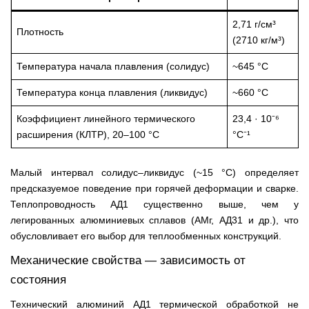
2,71 г/см³
Плотность
(2710 кг/м³)
Температура начала плавления (солидус)
~645 °C
Температура конца плавления (ликвидус)
~660 °C
Коэффициент линейного термического
23,4 · 10⁻⁶
расширения (КЛТР), 20–100 °C
°C⁻¹
Малый интервал солидус–ликвидус (~15 °C) определяет
предсказуемое поведение при горячей деформации и сварке.
Теплопроводность АД1 существенно выше, чем у
легированных алюминиевых сплавов (АМг, АД31 и др.), что
обусловливает его выбор для теплообменных конструкций.
Механические свойства — зависимость от
состояния
Технический алюминий АД1 термической обработкой не