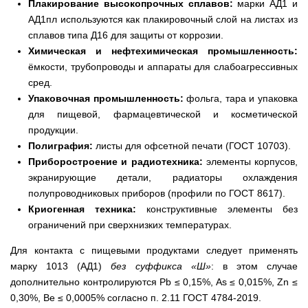
Плакирование высокопрочных сплавов:
марки АД1 и
АД1пл используются как плакировочный слой на листах из
сплавов типа Д16 для защиты от коррозии.
Химическая и нефтехимическая промышленность:
ёмкости, трубопроводы и аппараты для слабоагрессивных
сред.
Упаковочная промышленность:
фольга, тара и упаковка
для пищевой, фармацевтической и косметической
продукции.
Полиграфия:
листы для офсетной печати (ГОСТ 10703).
Приборостроение и радиотехника:
элементы корпусов,
экранирующие детали, радиаторы охлаждения
полупроводниковых приборов (профили по ГОСТ 8617).
Криогенная техника:
конструктивные элементы без
ограничений при сверхнизких температурах.
Для контакта с пищевыми продуктами следует применять
марку 1013 (АД1)
без суффикса «Ш»
: в этом случае
дополнительно контролируются Pb ≤ 0,15%, As ≤ 0,015%, Zn ≤
0,30%, Be ≤ 0,0005% согласно п. 2.11 ГОСТ 4784-2019.