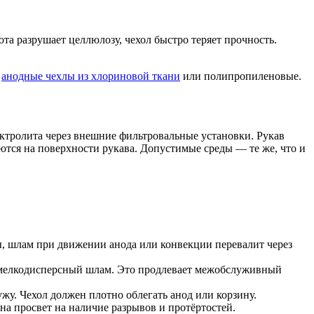
а разрушает целлюлозу, чехол быстро теряет прочность.
ь
анодные чехлы из хлориновой ткани
или полипропиленовые.
ктролита через внешние фильтровальные установки. Рукав
ются на поверхности рукава. Допустимые среды — те же, что и
ы, шлам при движении анода или конвекции перевалит через
 мелкодисперсный шлам. Это продлевает межобслуживный
у. Чехол должен плотно облегать анод или корзину.
 на просвет на наличие разрывов и протёртостей.