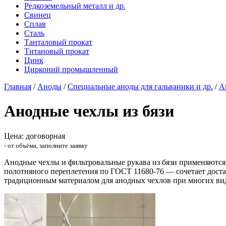
Редкоземельный металл и др.
Свинец
Сплав
Сталь
Танталовый прокат
Титановый прокат
Цинк
Цирконий промышленный
Главная
/
Аноды
/
Специальные аноды для гальваники и др.
/
А
Анодные чехлы из бязи
Цена: договорная
- от объёма, заполните заявку
Анодные чехлы и фильтровальные рукава из бязи применяются 
полотняного переплетения по ГОСТ 11680-76 — сочетает доста
традиционным материалом для анодных чехлов при многих ви