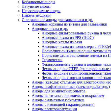
Кобальтовые аноды
Латунные аноды
Нерастворимые аноды
Никель анодный
Специальные аноды для гальваники и др.
Анодные корзины из титана для гальваники
Анодные чехлы и др.
Анодные фильтровальные рукава и чех
Анодные чехлы из PPS (ПФС)
Анодные чехлы из бязи
Анодные чехлы из полиэстера с PTFE(
Полиэфирной ткани анодные чехлы и ф
Пористые фильтрационные пленки из
Термочехлы
Фильтровальные рукава и анодные чехл
Чехлы анодные PTFE (фильтровальные р
Чехлы анодные полипропиленовой тка
Чехлы анодных корзин хлориновой ткан
Аноды (катоды) стальные для электрохимиче
Аноды графитированные (электроды/катоды)
Аноды для химических опытов
Аноды из титана с иридиевым покрытием
Аноды с алмазным покрытием
Аноды с изоляцией (экранирующие)
Аноды электрокоагуляции