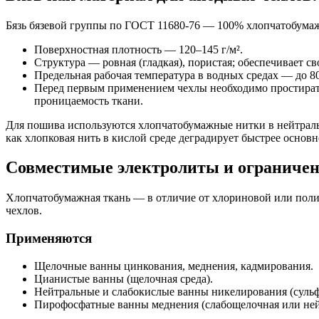
Бязь бязевой группы по ГОСТ 11680-76 — 100% хлопчатобумажн
Поверхностная плотность — 120–145 г/м².
Структура — ровная (гладкая), пористая; обеспечивает 
Предельная рабочая температура в водных средах — до 
Перед первым применением чехлы необходимо простирать 
проницаемость ткани.
Для пошива используются хлопчатобумажные нитки в нейтраль
как хлопковая нить в кислой среде деградирует быстрее основн
Совместимые электролиты и ограниче
Хлопчатобумажная ткань — в отличие от хлориновой или поли
чехлов.
Применяются
Щелочные ванны цинкования, меднения, кадмирования.
Цианистые ванны (щелочная среда).
Нейтральные и слабокислые ванны никелирования (сульфа
Пирофосфатные ванны меднения (слабощелочная или нейт