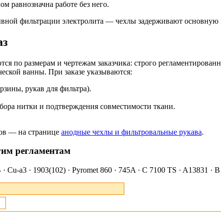
м равнозначна работе без него.
вной фильтрации электролита — чехлы задерживают основную м
аз
тся по размерам и чертежам заказчика: строго регламентирован
еской ванны. При заказе указываются:
рзины, рукав для фильтра).
дбора нитки и подтверждения совместимости ткани.
лов — на странице
анодные чехлы и фильтровальные рукава
.
гим регламентам
 Cu-a3 · 1903(102) · Pyromet 860 · 745A · C 7100 TS · A13831 · B