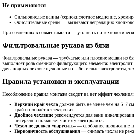
Не применяются
Сильнокислые ванны (сернокислотное меднение, хромиров
Окислительные среды — вызывают деградацию хлопково
При сомнениях в совместимости — уточнять по технологическо
Фильтровальные рукава из бязи
Фильтровальные рукава — трубчатые или плоские мешки из бя
выполняет роль сменного фильтрующего элемента: электролит п
для анодных чехлов: щелочные и слабокислые электролиты, те
Правила установки и эксплуатации
Несоблюдение правил монтажа сводит на нет эффект чехления:
Верхний край чехла
должен быть не менее чем на 5–7 см
край и попадёт в электролит.
Двойное чехление
рекомендуется для ванн никелирован
интервал и повышает чистоту электролита.
Чехол не должен «парусить»
— свободное провисание тк
Периодичность обслуживания
— снимать чехлы не реже 