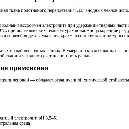
ая ткань полотняного переплетения. Для анодных чехлов испол
свободный массообмен электролита при удержании твёрдых части
80°C; при более высоких температурах возможно ускоренное раз
в горячей воде для удаления крахмала и прочих аппретурных ве
ных и слабощелочных ваннах. В умеренно кислых ваннах — нитк
ой ткани и чехол потеряет целостность раньше.
ния применения
пропиленовой — обладает ограниченной химической стойкостью
тный электролит, pH 3,5–5).
ральная среда).