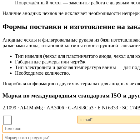
Повреждённый чехол — заменить: работа с дырявым чехло
Наличие анодных чехлов не исключает необходимости непреры
Формы поставки и изготовление на зак
Анодные чехлы и фильтровальные рукава из бязи изготавливаю
размерами анода, титановой корзины и конструкцией гальванич
Тип изделия (чехол для пластинчатого анода, чехол для ко
Габаритные размеры или чертёж.
Тип электролита и рабочая температура ванны — для по
Необходимое количество.
Подробная информация о других материалах для анодных чех
Марки по международным стандартам ISO и дру
2.1099 · Al-1MnMg · AA3006 · G-AlSi8Cu3 · E Ni 6333 · SC 174B ·