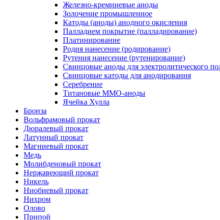
Железно-кремниевые аноды
Золочение промышленное
Катоды (аноды) анодного окисления
Палладием покрытие (палладирование)
Платинирование
Родия нанесение (родирование)
Рутения нанесение (рутенирование)
Свинцовые аноды для электролитического по
Свинцовые катоды для анодирования
Серебрение
Титановые ММО-аноды
Ячейка Хулла
Бронза
Вольфрамовый прокат
Дюралевый прокат
Латунный прокат
Магниевый прокат
Медь
Молибденовый прокат
Нержавеющий прокат
Никель
Ниобиевый прокат
Нихром
Олово
Припой