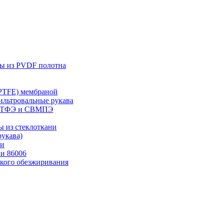
лы из PVDF полотна
ePTFE) мембраной
ильтровальные рукава
 ПТФЭ и СВМПЭ
ы из стеклоткани
укава)
ни
и 86006
ского обезжиривания