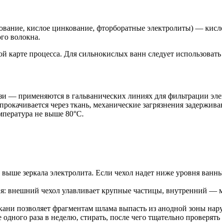
ание, кислое цинкование, фторборатные электролиты) — кислот
го волокна.
й карте процесса. Для сильнокислых ванн следует использоват
зи — применяются в гальванических линиях для фильтрации эле
рокачивается через ткань, механические загрязнения задержива
мпература не выше 80°C.
 выше зеркала электролита. Если чехол надет ниже уровня ванн
ия: внешний чехол улавливает крупные частицы, внутренний —
ани позволяет фрагментам шлама выпасть из анодной зоны наруж
одного раза в неделю, стирать, после чего тщательно проверять