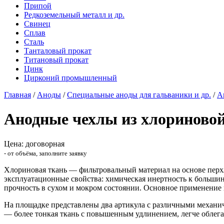
Припой
Редкоземельный металл и др.
Свинец
Сплав
Сталь
Танталовый прокат
Титановый прокат
Цинк
Цирконий промышленный
Главная
/
Аноды
/
Специальные аноды для гальваники и др.
/
А
Анодные чехлы из хлориновой
Цена: договорная
- от объёма, заполните заявку
Хлориновая ткань — фильтровальный материал на основе пер
эксплуатационные свойства: химическая инертность к большинс
прочность в сухом и мокром состоянии. Основное применени
На площадке представлены два артикула с различными механи
— более тонкая ткань с повышенным удлинением, легче обле