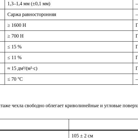
1,3–1,4 мм (±0,1 мм)
Саржа равносторонняя
≥ 1600 Н
Г
≥ 700 Н
≤ 15 %
≤ 11 %
≈ 15 дм³/(м²·с)
Г
≤ 70 °C
нтаже чехла свободно облегает криволинейные и угловые повер
105 ± 2 см