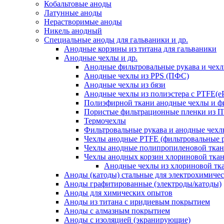
Кобальтовые аноды
Латунные аноды
Нерастворимые аноды
Никель анодный
Специальные аноды для гальваники и др.
Анодные корзины из титана для гальваники
Анодные чехлы и др.
Анодные фильтровальные рукава и чех
Анодные чехлы из PPS (ПФС)
Анодные чехлы из бязи
Анодные чехлы из полиэстера с PTFE(
Полиэфирной ткани анодные чехлы и ф
Пористые фильтрационные пленки из
Термочехлы
Фильтровальные рукава и анодные чехл
Чехлы анодные PTFE (фильтровальные р
Чехлы анодные полипропиленовой тка
Чехлы анодных корзин хлориновой ткан
Анодные чехлы из хлориновой тк
Аноды (катоды) стальные для электрохимиче
Аноды графитированные (электроды/катоды)
Аноды для химических опытов
Аноды из титана с иридиевым покрытием
Аноды с алмазным покрытием
Аноды с изоляцией (экранирующие)