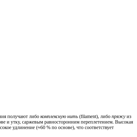
ния получают либо
комплексную нить
(filament), либо
пряжу
из
ове и утку, саржевым равносторонним переплетением. Высокая
окое удлинение (≈60 % по основе), что соответствует