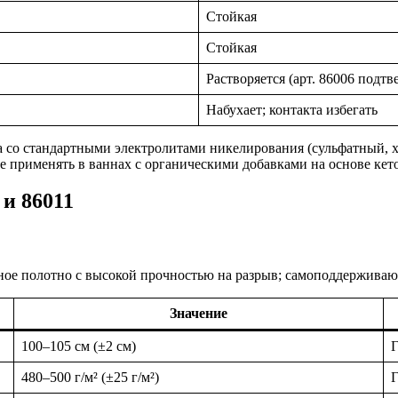
Стойкая
Стойкая
Растворяется (арт. 86006 подт
Набухает; контакта избегать
а со стандартными электролитами никелирования (сульфатный, 
 применять в ваннах с органическими добавками на основе кет
 и 86011
ое полотно с высокой прочностью на разрыв; самоподдерживающ
Значение
100–105 см (±2 см)
480–500 г/м² (±25 г/м²)