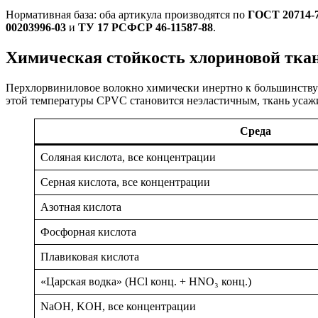
Нормативная база: оба артикула производятся по
ГОСТ 20714-
00203996-03
и
ТУ 17 РСФСР 46-11587-88
.
Химическая стойкость хлориновой тка
Перхлорвиниловое волокно химически инертно к большинству н
этой температуры CPVC становится неэластичным, ткань усажи
Среда
Соляная кислота, все концентрации
Серная кислота, все концентрации
Азотная кислота
Фосфорная кислота
Плавиковая кислота
«Царская водка» (HCl конц. + HNO₃ конц.)
NaOH, KOH, все концентрации