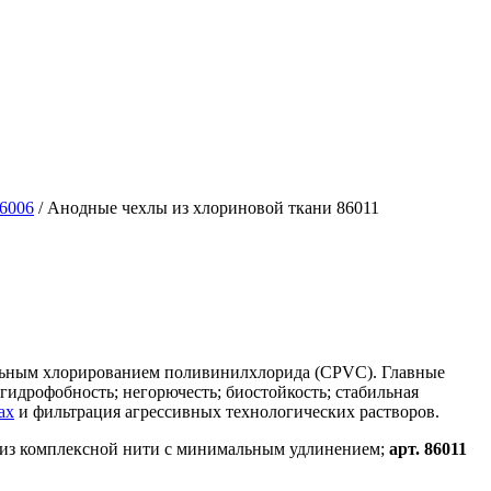
6006
/
Анодные чехлы из хлориновой ткани 86011
ельным хлорированием поливинилхлорида (CPVC). Главные
гидрофобность; негорючесть; биостойкость; стабильная
ах
и фильтрация агрессивных технологических растворов.
 из комплексной нити с минимальным удлинением;
арт. 86011