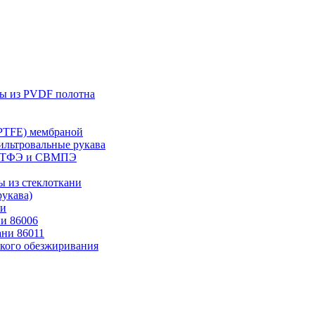
лы из PVDF полотна
ePTFE) мембраной
ильтровальные рукава
 ПТФЭ и СВМПЭ
ы из стеклоткани
укава)
ни
и 86006
ани 86011
ского обезжиривания