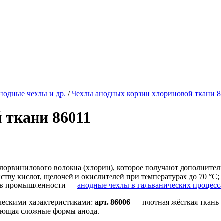
нодные чехлы и др.
/
Чехлы анодных корзин хлориновой ткани 8
 ткани 86011
хлорвинилового волокна (хлорин), которое получают дополнит
тву кислот, щелочей и окислителей при температурах до 70 °C; 
е в промышленности —
анодные чехлы в гальванических процесс
ческими характеристиками:
арт. 86006
— плотная жёсткая ткань
гающая сложные формы анода.