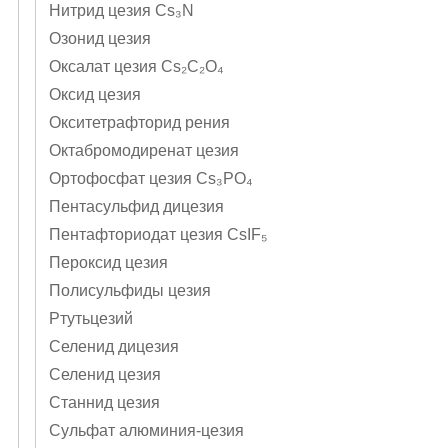
Нитрид цезия Cs₃N
Озонид цезия
Оксалат цезия Cs₂C₂O₄
Оксид цезия
Окситетрафторид рения
Октабромодиренат цезия
Ортофосфат цезия Cs₃PO₄
Пентасульфид дицезия
Пентафториодат цезия CsIF₅
Пероксид цезия
Полисульфиды цезия
Ртутьцезий
Селенид дицезия
Селенид цезия
Станнид цезия
Сульфат алюминия-цезия