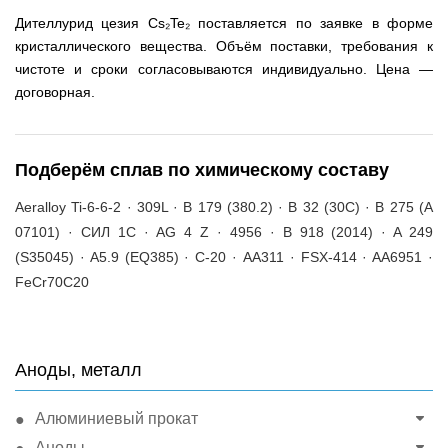
Дителлурид цезия Cs₂Te₂ поставляется по заявке в форме
кристаллического вещества. Объём поставки, требования к
чистоте и сроки согласовываются индивидуально. Цена —
договорная.
Подберём сплав по химическому составу
Aeralloy Ti-6-6-2 · 309L · B 179 (380.2) · B 32 (30C) · B 275 (A
07101) · СИЛ 1С · AG 4 Z · 4956 · B 918 (2014) · A 249
(S35045) · A5.9 (EQ385) · С-20 · AA311 · FSX-414 · AA6951 ·
FeCr70C20
Аноды, металл
Алюминиевый прокат
Аноды