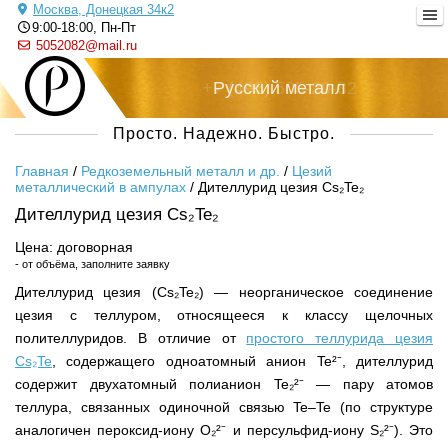
Москва, Донецкая 34к2
9:00-18:00, Пн-Пт
5052082@mail.ru
+7 (495) 505-20-82
Русский металл
Просто. Надежно. Быстро.
Главная
/
Редкоземельный металл и др.
/
Цезий
металлический в ампулах
/
Дителлурид цезия Cs₂Te₂
Дителлурид цезия Cs₂Te₂
Цена: договорная
- от объёма, заполните заявку
Дителлурид цезия (Cs₂Te₂) — неорганическое соединение
цезия с теллуром, относящееся к классу щелочных
полителлуридов. В отличие от
простого теллурида цезия
Cs₂Te
, содержащего одноатомный анион Te²⁻, дителлурид
содержит двухатомный полианион Te₂²⁻ — пару атомов
теллура, связанных одиночной связью Te–Te (по структуре
аналогичен пероксид-иону O₂²⁻ и персульфид-иону S₂²⁻). Это