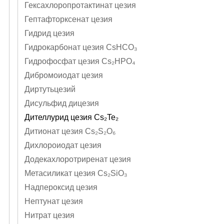
Гексахлоропротактинат цезия
Гептафторксенат цезия
Гидрид цезия
Гидрокарбонат цезия CsHCO₃
Гидрофосфат цезия Cs₂HPO₄
Дибромоиодат цезия
Диртутьцезий
Дисульфид дицезия
Дителлурид цезия Cs₂Te₂
Дитионат цезия Cs₂S₂O₆
Дихлороиодат цезия
Додекахлоротриренат цезия
Метасиликат цезия Cs₂SiO₃
Надпероксид цезия
Нептунат цезия
Нитрат цезия