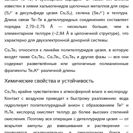
известен в химии халькогенидов щелочных металлов для серы
(S₂²⁻ в дисульфиде цезия Cs₂S₂), селена (Se₂²⁻) и теллура.
Длина связи Te–Te в дителлуридных соединениях составляет
порядка 2,70–2,75 Å — несколько больше, чем в
элементарном теллуре (~2,84 Å в цепочечной структуре), что
характерно для двухэлектронной донорной системы.
Cs₂Te₂ относится к линейке полителлуридов цезия, в которую
входят также Cs₂Te₃, Cs₂Te₅, Cs₂Te₈ и другие фазы — все они
содержат разветвлённые или цепочечные полианионные
фрагменты TeₙK²⁻ различной длины.
Химические свойства и устойчивость
Cs₂Te₂ крайне чувствителен к атмосферной влаге и кислороду.
Контакт с воздухом приводит к быстрому разложению: вода
гидролизует полителлуридный анион с образованием Te²⁻ и
H₂Te, кислород окисляет теллур до более высоких степеней
окисления. Поэтому все операции с дителлуридом цезия — от
вскрытия ампулы до взвешивания и растворения —
проводятся исключительно в перчаточном боксе с