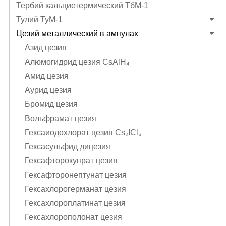
Тербий кальциетермический ТбМ-1
Тулий ТуМ-1
Цезий металлический в ампулах
Азид цезия
Алюмогидрид цезия CsAlH₄
Амид цезия
Аурид цезия
Бромид цезия
Вольфрамат цезия
Гексаиодохлорат цезия Cs₂ICl₆
Гексасульфид дицезия
Гексафторокупрат цезия
Гексафторонептунат цезия
Гексахлорогерманат цезия
Гексахлороплатинат цезия
Гексахлорополонат цезия