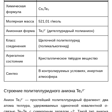
Химическая
Cs₂Te₂
формула
Молярная масса
521,01 г/моль
Анионная форма
Te₂²⁻ (дителлуридный полианион)
Класс
Щелочной полителлурид
соединения
(поликалькогенид)
Агрегатное
Кристаллическое твёрдое вещество
состояние
В контролируемых условиях, инертная
Синтез
атмосфера
Строение полителлуридного аниона Te₂²⁻
Анион Te₂²⁻ — простейший полителлуридный фрагмент: два
атома теллура, удерживаемых одиночной ковалентной σ-
связью Te–Te, с суммарным зарядом −2. Такой тип аниона