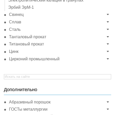
Электролитический кальций в гранулах
Эрбий ЭрМ-1
Свинец
Сплав
Сталь
Танталовый прокат
Титановый прокат
Цинк
Цирконий промышленный
Search
for:
Дополнительно
Абразивный порошок
ГОСТы металлургии