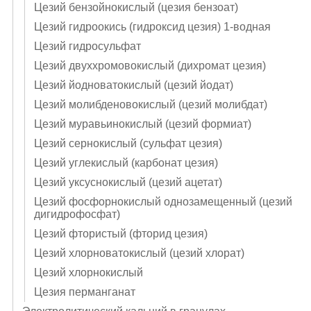
Цезий бензойнокислый (цезия бензоат)
Цезий гидроокись (гидроксид цезия) 1-водная
Цезий гидросульфат
Цезий двуххромовокислый (дихромат цезия)
Цезий йодноватокислый (цезий йодат)
Цезий молибденовокислый (цезий молибдат)
Цезий муравьинокислый (цезий формиат)
Цезий сернокислый (сульфат цезия)
Цезий углекислый (карбонат цезия)
Цезий уксуснокислый (цезий ацетат)
Цезий фосфорнокислый однозамещенный (цезий
дигидрофосфат)
Цезий фтористый (фторид цезия)
Цезий хлорноватокислый (цезий хлорат)
Цезий хлорнокислый
Цезия перманганат