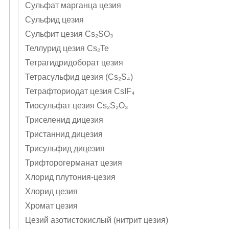
Сульфат марганца цезия
Сульфид цезия
Сульфит цезия Cs₂SO₃
Теллурид цезия Cs₂Te
Тетрагидридоборат цезия
Тетрасульфид цезия (Cs₂S₄)
Тетрафториодат цезия CsIF₄
Тиосульфат цезия Cs₂S₂O₃
Триселенид дицезия
Тристаннид дицезия
Трисульфид дицезия
Трифторогерманат цезия
Хлорид плутония-цезия
Хлорид цезия
Хромат цезия
Цезий азотистокислый (нитрит цезия)