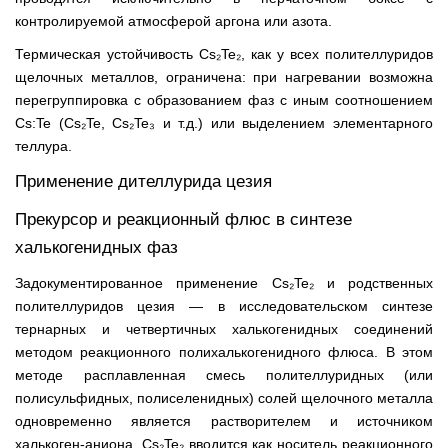
контролируемой атмосферой аргона или азота.
Термическая устойчивость Cs₂Te₂, как у всех полителлуридов
щелочных металлов, ограничена: при нагревании возможна
перегруппировка с образованием фаз с иным соотношением
Cs:Te (Cs₂Te, Cs₂Te₃ и т.д.) или выделением элементарного
теллура.
Применение дителлурида цезия
Прекурсор и реакционный флюс в синтезе
халькогенидных фаз
Задокументированное применение Cs₂Te₂ и родственных
полителлуридов цезия — в исследовательском синтезе
тернарных и четвертичных халькогенидных соединений
методом реакционного полихалькогенидного флюса. В этом
методе расплавленная смесь полителлуридных (или
полисульфидных, полиселенидных) солей щелочного металла
одновременно является растворителем и источником
халькоген-аниона. Cs₂Te₂ вводится как носитель реакционного