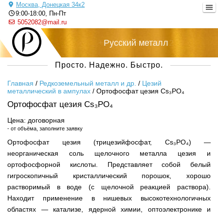
Москва, Донецкая 34к2
9:00-18:00, Пн-Пт
5052082@mail.ru
+7 (495) 505-20-82
Русский металл
Просто. Надежно. Быстро.
Главная
/
Редкоземельный металл и др.
/
Цезий
металлический в ампулах
/
Ортофосфат цезия Cs₃PO₄
Ортофосфат цезия Cs₃PO₄
Цена: договорная
- от объёма, заполните заявку
Ортофосфат цезия (трицезийфосфат, Cs₃PO₄) —
неорганическая соль щелочного металла цезия и
ортофосфорной кислоты. Представляет собой белый
гигроскопичный кристаллический порошок, хорошо
растворимый в воде (с щелочной реакцией раствора).
Находит применение в нишевых высокотехнологичных
областях — катализе, ядерной химии, оптоэлектронике и