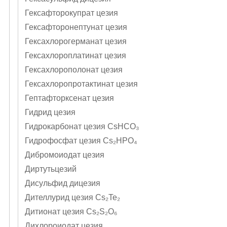
Гексафторокупрат цезия
Гексафторонептунат цезия
Гексахлорогерманат цезия
Гексахлороплатинат цезия
Гексахлорополонат цезия
Гексахлоропротактинат цезия
Гептафторксенат цезия
Гидрид цезия
Гидрокарбонат цезия CsHCO₃
Гидрофосфат цезия Cs₂HPO₄
Дибромоиодат цезия
Диртутьцезий
Дисульфид дицезия
Дителлурид цезия Cs₂Te₂
Дитионат цезия Cs₂S₂O₆
Дихлороиодат цезия