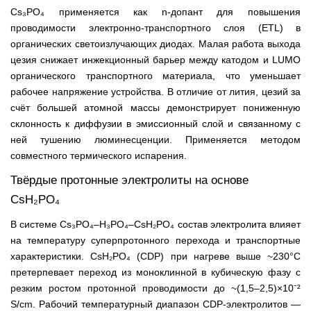
Cs₃PO₄ применяется как n-допант для повышения
проводимости электронно-транспортного слоя (ETL) в
органических светоизлучающих диодах. Малая работа выхода
цезия снижает инжекционный барьер между катодом и LUMO
органического транспортного материала, что уменьшает
рабочее напряжение устройства. В отличие от лития, цезий за
счёт большей атомной массы демонстрирует пониженную
склонность к диффузии в эмиссионный слой и связанному с
ней тушению люминесценции. Применяется методом
совместного термического испарения.
Твёрдые протонные электролиты на основе
CsH₂PO₄
В системе Cs₃PO₄–H₃PO₄–CsH₂PO₄ состав электролита влияет
на температуру суперпротонного перехода и транспортные
характеристики. CsH₂PO₄ (CDP) при нагреве выше ~230°C
претерпевает переход из моноклинной в кубическую фазу с
резким ростом протонной проводимости до ~(1,5–2,5)×10⁻²
S/cm. Рабочий температурный диапазон CDP-электролитов —