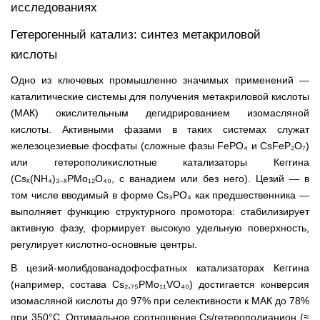
исследованиях
Гетерогенный катализ: синтез метакриловой
кислоты
Одно из ключевых промышленно значимых применений —
каталитические системы для получения метакриловой кислоты
(МАК) окислительным дегидрированием изомасляной
кислоты. Активными фазами в таких системах служат
железоцезиевые фосфаты (сложные фазы FePO₄ и CsFeP₂O₇)
или гетерополикислотные катализаторы Кеггина
(Csₓ(NH₄)₃₋ₓPMo₁₂O₄₀, с ванадием или без него). Цезий — в
том числе вводимый в форме Cs₃PO₄ как предшественника —
выполняет функцию структурного промотора: стабилизирует
активную фазу, формирует высокую удельную поверхность,
регулирует кислотно-основные центры.
В цезий-молибдованадофосфатных катализаторах Кеггина
(например, состава Cs₂,₇₅PMo₁₁VO₄₀) достигается конверсия
изомасляной кислоты до 97% при селективности к МАК до 78%
при 350°C. Оптимальное соотношение Cs/гетерополианион (≈