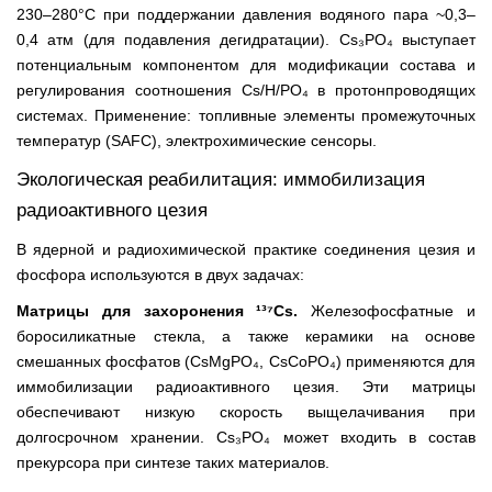
230–280°C при поддержании давления водяного пара ~0,3–
0,4 атм (для подавления дегидратации). Cs₃PO₄ выступает
потенциальным компонентом для модификации состава и
регулирования соотношения Cs/H/PO₄ в протонпроводящих
системах. Применение: топливные элементы промежуточных
температур (SAFC), электрохимические сенсоры.
Экологическая реабилитация: иммобилизация
радиоактивного цезия
В ядерной и радиохимической практике соединения цезия и
фосфора используются в двух задачах:
Матрицы для захоронения ¹³⁷Cs.
Железофосфатные и
боросиликатные стекла, а также керамики на основе
смешанных фосфатов (CsMgPO₄, CsCoPO₄) применяются для
иммобилизации радиоактивного цезия. Эти матрицы
обеспечивают низкую скорость выщелачивания при
долгосрочном хранении. Cs₃PO₄ может входить в состав
прекурсора при синтезе таких материалов.