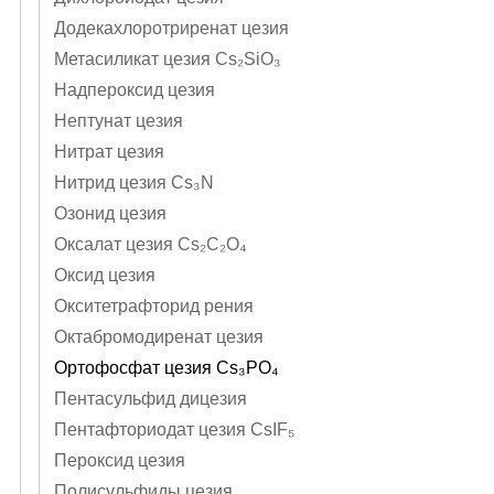
Додекахлоротриренат цезия
Метасиликат цезия Cs₂SiO₃
Надпероксид цезия
Нептунат цезия
Нитрат цезия
Нитрид цезия Cs₃N
Озонид цезия
Оксалат цезия Cs₂C₂O₄
Оксид цезия
Окситетрафторид рения
Октабромодиренат цезия
Ортофосфат цезия Cs₃PO₄
Пентасульфид дицезия
Пентафториодат цезия CsIF₅
Пероксид цезия
Полисульфиды цезия