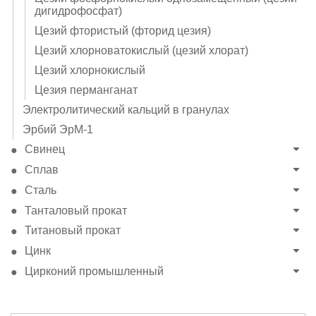
дигидрофосфат)
Цезий фтористый (фторид цезия)
Цезий хлорноватокислый (цезий хлорат)
Цезий хлорнокислый
Цезия перманганат
Электролитический кальций в гранулах
Эрбий ЭрМ-1
Свинец
Сплав
Сталь
Танталовый прокат
Титановый прокат
Цинк
Цирконий промышленный