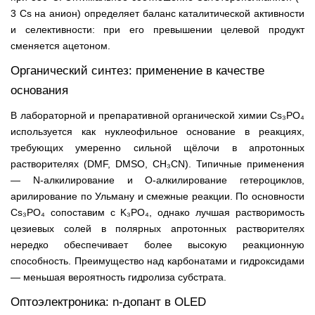
3 Cs на анион) определяет баланс каталитической активности
и селективности: при его превышении целевой продукт
сменяется ацетоном.
Органический синтез: применение в качестве
основания
В лабораторной и препаративной органической химии Cs₃PO₄
используется как нуклеофильное основание в реакциях,
требующих умеренно сильной щёлочи в апротонных
растворителях (DMF, DMSO, CH₃CN). Типичные применения
— N-алкилирование и O-алкилирование гетероциклов,
арилирование по Ульману и смежные реакции. По основности
Cs₃PO₄ сопоставим с K₃PO₄, однако лучшая растворимость
цезиевых солей в полярных апротонных растворителях
нередко обеспечивает более высокую реакционную
способность. Преимущество над карбонатами и гидроксидами
— меньшая вероятность гидролиза субстрата.
Оптоэлектроника: n-допант в OLED