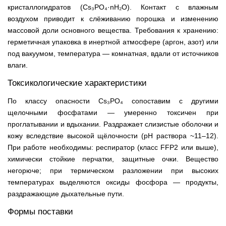
кристаллогидратов (Cs₃PO₄·nH₂O). Контакт с влажным
воздухом приводит к слёживанию порошка и изменению
массовой доли основного вещества. Требования к хранению:
герметичная упаковка в инертной атмосфере (аргон, азот) или
под вакуумом, температура — комнатная, вдали от источников
влаги.
Токсикологические характеристики
По классу опасности Cs₃PO₄ сопоставим с другими
щелочными фосфатами — умеренно токсичен при
проглатывании и вдыхании. Раздражает слизистые оболочки и
кожу вследствие высокой щёлочности (pH раствора ~11–12).
При работе необходимы: респиратор (класс FFP2 или выше),
химически стойкие перчатки, защитные очки. Вещество
негорюче; при термическом разложении при высоких
температурах выделяются оксиды фосфора — продукты,
раздражающие дыхательные пути.
Формы поставки