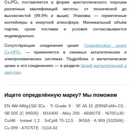
Cs₃PO₄ поставляется в форме кристаллического порошка
различных квалификаций чистоты: от технической до
высокочистой (99,9% и выше). Упаковка — герметичные
контейнеры в инертной атмосфере. Минимальный объём
партии, сроки поставки и условия согласовываются
индивидуально.
Сопутствующие соединения цезия:
Гидрофосфат цезия
Cs₂HPO₄
— применяется в смежных каталитических и
электрохимических системах. Подробнее о металлическом
цезии и его соединениях — в разделе
Цезий металлический в
ампулах
.
Ищете определённую марку? Мы поможем
EN AW-AlMg1Si0.3Cu · Ti Grade 9 · SF A5.15 (ERNiFeMn-CI) ·
SB 505 (C 99500) · M16400 · Alloy 200 · A6082TE · Ni70Cu30 ·
CuAl6 · Insteel 1.2 · ЗлСрМ 75-12,5 · JK558 · A 959 (S32506) ·
Cu 099 · A7075TE · 5114-02