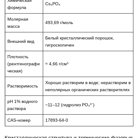
Химическая
Cs₃PO₄
формула
Молярная
493,69 г/моль
масса
Белый кристаллический порошок,
Внешний вид
гигроскопичен
Плотность
(рентгенографи
≈ 4,66 г/см³
ческая)
Хорошо растворим в воде; нерастворим в
Растворимость
неполярных органических растворителях
pH 1% водного
~11–12 (гидролиз PO₄³⁻)
раствора
CAS-номер
17893-64-0
Кристаллическая структура и термические фазовые