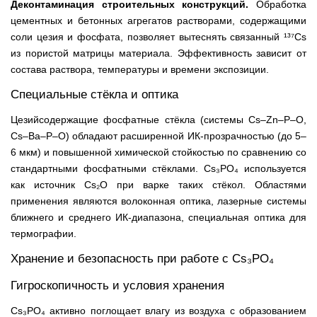
Деконтаминация строительных конструкций.
Обработка
цементных и бетонных агрегатов растворами, содержащими
соли цезия и фосфата, позволяет вытеснять связанный ¹³⁷Cs
из пористой матрицы материала. Эффективность зависит от
состава раствора, температуры и времени экспозиции.
Специальные стёкла и оптика
Цезийсодержащие фосфатные стёкла (системы Cs–Zn–P–O,
Cs–Ba–P–O) обладают расширенной ИК-прозрачностью (до 5–
6 мкм) и повышенной химической стойкостью по сравнению со
стандартными фосфатными стёклами. Cs₃PO₄ используется
как источник Cs₂O при варке таких стёкол. Областями
применения являются волоконная оптика, лазерные системы
ближнего и среднего ИК-диапазона, специальная оптика для
термографии.
Хранение и безопасность при работе с Cs₃PO₄
Гигроскопичность и условия хранения
Cs₃PO₄ активно поглощает влагу из воздуха с образованием