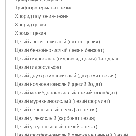
Трифторогерманат цезия
Хлорид плутония-цезия
Хлорид цезия
Хромат цезия
Цезий азотистокислый (нитрит цезия)
Цезий бензойнокислый (цезия бензоат)
Цезий гидроокись (гидроксид цезия) 1-водная
Цезий гидросульфат
Цезий двуххромовокислый (дихромат цезия)
Цезий йодноватокислый (цезий йодат)
Цезий молибденовокислый (цезий молибдат)
Цезий муравьинокислый (цезий формиат)
Цезий сернокислый (сульфат цезия)
Цезий углекислый (карбонат цезия)
Цезий уксуснокислый (цезий ацетат)
Цезий фосфорнокислый однозамещенный (цезий