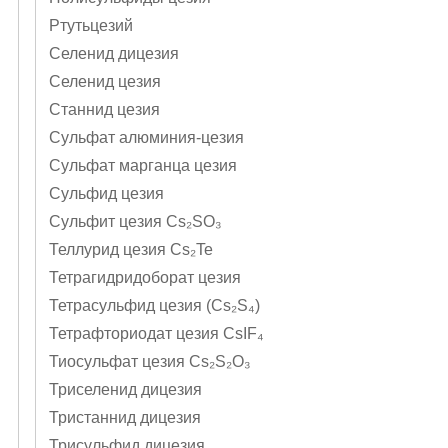
Ртутьцезий
Селенид дицезия
Селенид цезия
Станнид цезия
Сульфат алюминия-цезия
Сульфат марганца цезия
Сульфид цезия
Сульфит цезия Cs₂SO₃
Теллурид цезия Cs₂Te
Тетрагидридоборат цезия
Тетрасульфид цезия (Cs₂S₄)
Тетрафториодат цезия CsIF₄
Тиосульфат цезия Cs₂S₂O₃
Триселенид дицезия
Тристаннид дицезия
Трисульфид дицезия