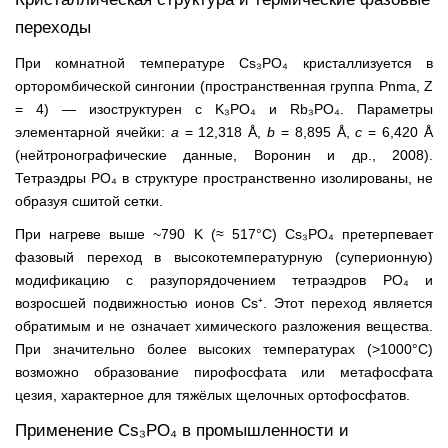
переходы
При комнатной температуре Cs₃PO₄ кристаллизуется в
орторомбической сингонии (пространственная группа Pnma, Z
= 4) — изоструктурен с K₃PO₄ и Rb₃PO₄. Параметры
элементарной ячейки:
a
= 12,318 Å,
b
= 8,895 Å,
c
= 6,420 Å
(нейтронографические данные, Воронин и др., 2008).
Тетраэдры PO₄ в структуре пространственно изолированы, не
образуя сшитой сетки.
При нагреве выше ~790 K (≈ 517°C) Cs₃PO₄ претерпевает
фазовый переход в высокотемпературную (суперионную)
модификацию с разупорядочением тетраэдров PO₄ и
возросшей подвижностью ионов Cs⁺. Этот переход является
обратимым и не означает химического разложения вещества.
При значительно более высоких температурах (>1000°C)
возможно образование пирофосфата или метафосфата
цезия, характерное для тяжёлых щелочных ортофосфатов.
Применение Cs₃PO₄ в промышленности и