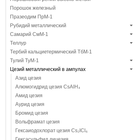
Порошок железный
Празеодим ПрМ-1
Рубидий металлический
Самарий СмМ-1
Теллур
Тербий кальциетермический ТбМ-1
Тулий ТуМ-1
Цезий металлический в ампулах
Азид цезия
Алюмогидрид цезия CsAlH₄
Амид цезия
Аурид цезия
Бромид цезия
Вольфрамат цезия
Гексаиодохлорат цезия Cs₂ICl₆
Гексасульфид дицезия