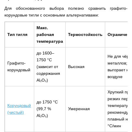
Для обоснованного выбора полезно сравнить графито-
корундовые тигли с основными альтернативами:
Макс.
Тип тигля
рабочая
Термостойкость
Ограничен
температура
до 1600–
Не для чёрн
1750 °С
Графито-
металлов; г
(зависит от
Высокая
корундовый
выгорает на
содержания
воздухе
Al₂O₃)
Хрупкий при
резких пере
до 1750 °С
Корундовый
температур;
(99,7 %
Умеренная
(чистый)
рекомендуе
Al₂O₃)
плавный наг
°С/мин