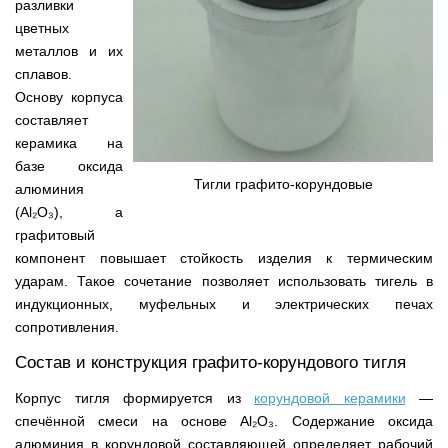
разливки
цветных
металлов и их
сплавов.
Основу корпуса
составляет
керамика на
базе оксида
Тигли графито-корундовые
алюминия
(Al₂O₃), а
графитовый
компонент повышает стойкость изделия к термическим
ударам. Такое сочетание позволяет использовать тигель в
индукционных, муфельных и электрических печах
сопротивления.
Состав и конструкция графито-корундового тигля
Корпус тигля формируется из
корундовой керамики
—
спечённой смеси на основе Al₂O₃. Содержание оксида
алюминия в корундовой составляющей определяет рабочий