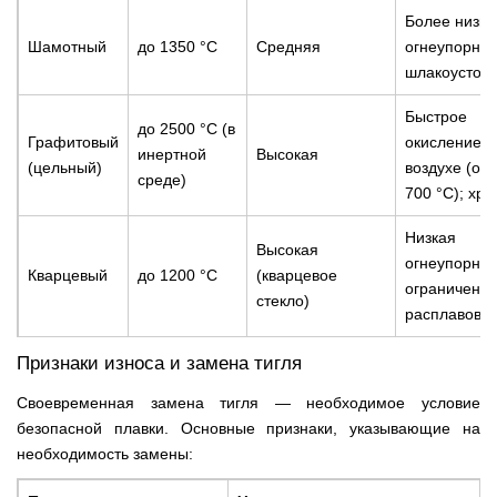
Более низка
Шамотный
до 1350 °С
Средняя
огнеупорнос
шлакоустойч
Быстрое
до 2500 °С (в
Графитовый
окисление н
инертной
Высокая
(цельный)
воздухе (от 
среде)
700 °С); хру
Низкая
Высокая
огнеупорнос
Кварцевый
до 1200 °С
(кварцевое
ограниченны
стекло)
расплавов
Признаки износа и замена тигля
Своевременная замена тигля — необходимое условие
безопасной плавки. Основные признаки, указывающие на
необходимость замены: