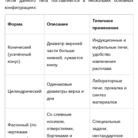
Тигли данного типа поставляются в нескольких основных
конфигурациях:
Типичное
Форма
Описание
применение
Индукционные и
Диаметр верхней
Конический
муфельные печи;
части больше
(усечённый
удобство
нижней, сужается
конус)
извлечения
книзу
расплава
Лабораторные
Одинаковые
печи; прокалка и
Цилиндрический
диаметры верха и
синтез
дна
материалов
Со сливным
носиком,
Специальные
Фасонный (по
отверстиями,
задачи;
чертежам
бортиками и
нестандартное