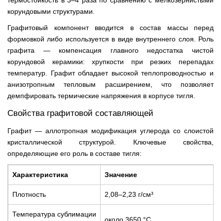
термостойкость в 3–4 раза по сравнению с мелкозернистыми
корундовыми структурами.
Графитовый компонент вводится в состав массы перед
формовкой либо используется в виде внутреннего слоя. Роль
графита — компенсация главного недостатка чистой
корундовой керамики: хрупкости при резких перепадах
температур. Графит обладает высокой теплопроводностью и
анизотропным тепловым расширением, что позволяет
демпфировать термические напряжения в корпусе тигля.
Свойства графитовой составляющей
Графит — аллотропная модификация углерода со слоистой
кристаллической структурой. Ключевые свойства,
определяющие его роль в составе тигля:
Характеристика
Значение
Плотность
2,08–2,23 г/см³
Температура сублимации
около 3650 °С