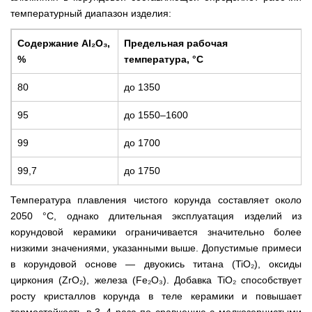
температурный диапазон изделия:
Содержание Al₂O₃,
Предельная рабочая
%
температура, °С
80
до 1350
95
до 1550–1600
99
до 1700
99,7
до 1750
Температура плавления чистого корунда составляет около
2050 °С, однако длительная эксплуатация изделий из
корундовой керамики ограничивается значительно более
низкими значениями, указанными выше. Допустимые примеси
в корундовой основе — двуокись титана (TiO₂), оксиды
циркония (ZrO₂), железа (Fe₂O₃). Добавка TiO₂ способствует
росту кристаллов корунда в теле керамики и повышает