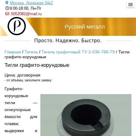
Москва, Донецкая 34к2
9:00-18:00, Пн-Пт
5052082@mail.ru
Русский металл
Просто. Надежно. Быстро.
Главная
/
Тигель
/
Тигель графитовый ТУ 2-036-786-79
/
Тигли
графито-корундовые
Тигли графито-корундовые
Цена: договорная
- от объёма, заполните заявку
Графито-
корундовые
тигли —
огнеупорные
ёмкости для
плавки,
выдержки и