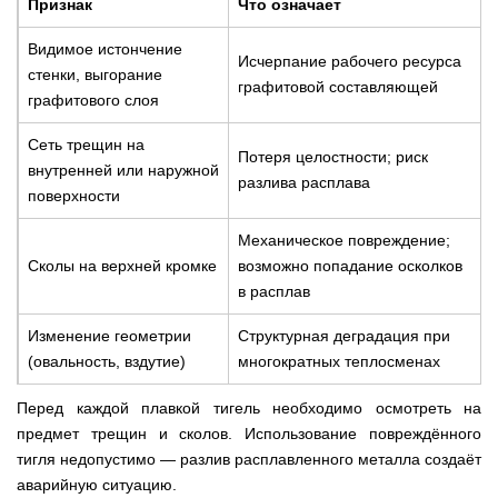
Признак
Что означает
Видимое истончение
Исчерпание рабочего ресурса
стенки, выгорание
графитовой составляющей
графитового слоя
Сеть трещин на
Потеря целостности; риск
внутренней или наружной
разлива расплава
поверхности
Механическое повреждение;
Сколы на верхней кромке
возможно попадание осколков
в расплав
Изменение геометрии
Структурная деградация при
(овальность, вздутие)
многократных теплосменах
Перед каждой плавкой тигель необходимо осмотреть на
предмет трещин и сколов. Использование повреждённого
тигля недопустимо — разлив расплавленного металла создаёт
аварийную ситуацию.