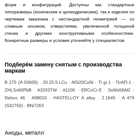
форм и конфигураций. Доступны как стандартные
типоразмеры (конические и цилиндрические), так и изделия по
чертежам заказчика с нестандартной геометрией — со
сливным носиком, отверстиями, увеличенной толщиной
стенки и другими конструктивными особенностями.
Конкретные размеры и условия уточняйте у специалистов.
Подберём замену снятым с производства
маркам
B 275 (A 03600) · 20.25.5.LCu · AlSi20CuNi · Ti gr.1 · ПлАП-1 ·
ZHLSn60PbB · A3203TW · A1100 · ERCoCr-E · SoMs58Al2 ·
Deloro 46 · A98010 · HASTELLOY A alloy · 2.1645 · A 479
(S32750) · BNi7263
Аноды, металл