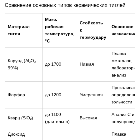
Сравнение основных типов керамических тиглей
Макс.
Стойкость
Материал
рабочая
Основное
к
тигля
температура,
назначение
термоудару
°С
Плавка
Корунд (Al₂O₃
металлов,
до 1700
Низкая
99%)
лабораторны
анализ
Прокаливани
Фарфор
до 1200
Умеренная
определение
зольности
до 1100
Анализ C и S,
Кварц (SiO₂)
Высокая
(длительно)
полупроводн
Диоксид
Плавка