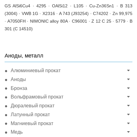
GS AlSi6Cu4 · 4295 · OAlSi12 · L105 · Cu-Zn36Sn1 · B 313
(3004) · VWB 1G · X2316 · A 743 (J93254) · C74202 · Zn 99,975
· A7050FH · NIMONIC alloy 80A · C96001 · Z 12 C 25 · 5779 · B
301 (C 14510)
Аноды, металл
Алюминиевый прокат
Аноды
Бронза
Вольфрамовый прокат
Дюралевый прокат
Латунный прокат
Магниевый прокат
Медь