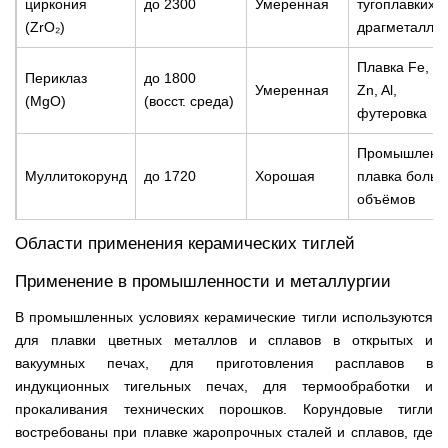
циркония
до 2300
Умеренная
тугоплавких и
(ZrO₂)
драгметалло
Плавка Fe, Cu
Периклаз
до 1800
Умеренная
Zn, Al,
(MgO)
(восст. среда)
футеровка
Промышленн
Муллитокорунд
до 1720
Хорошая
плавка больш
объёмов
Области применения керамических тиглей
Применение в промышленности и металлургии
В промышленных условиях керамические тигли используются
для плавки цветных металлов и сплавов в открытых и
вакуумных печах, для приготовления расплавов в
индукционных тигельных печах, для термообработки и
прокаливания технических порошков. Корундовые тигли
востребованы при плавке жаропрочных сталей и сплавов, где