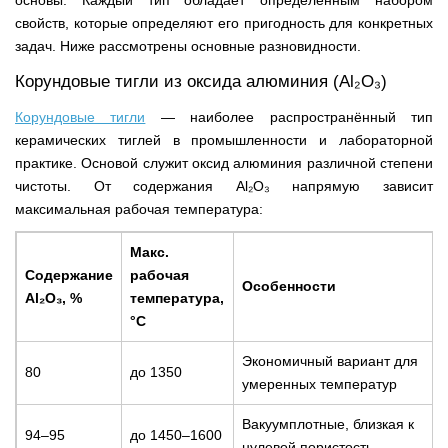
основы. Каждый тип обладает определённым набором
свойств, которые определяют его пригодность для конкретных
задач. Ниже рассмотрены основные разновидности.
Корундовые тигли из оксида алюминия (Al₂O₃)
Корундовые тигли
— наиболее распространённый тип
керамических тиглей в промышленности и лабораторной
практике. Основой служит оксид алюминия различной степени
чистоты. От содержания Al₂O₃ напрямую зависит
максимальная рабочая температура:
Макс.
Содержание
рабочая
Особенности
Al₂O₃, %
температура,
°С
Экономичный вариант для
80
до 1350
умеренных температур
Вакуумплотные, близкая к
94–95
до 1450–1600
нулевой пористость