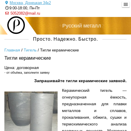
Москва, Донецкая 34к2
9:00-18:00, Пн-Пт
5052082@mail.ru
+7 (495) 505-20-82
Русский металл
Просто. Надежно. Быстро.
Главная
/
Тигель
/
Тигли керамические
Тигли керамические
Цена: договорная
- от объёма, заполните заявку
Запрашивайте тигли керамические заявкой.
Керамический тигель —
огнеупорная ёмкость,
предназначенная для плавки
металлов и сплавов,
прокаливания, обжига, сушки и
термохимического анализа
различных веществ. Материал