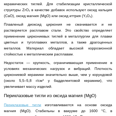
керамических тиглей. Для стабилизации кристаллической
структуры ZrO₂ в качестве добавок используют оксид кальция
(CaO), оксид магния (MgO) или оксид иттрия (Y₂O₃).
Плавленый диоксид циркония не смачивается и не
растворяется расплавом стали. Это свойство определяет
применение циркониевых тиглей в металлургии для плавки
цветных и тугоплавких металлов, а также драгоценных
металлов. Материал обладает высокой коррозионной
стойкостью к металлическим расплавам.
Недостаток — хрупкость, ограничивающая применение в
условиях механических нагрузок и вибраций. Плотность
циркониевой керамики значительно выше, чем у корундовой
(около 5,5–5,8 г/см³ у бадделеитовой керамики), что
увеличивает массу изделий.
Периклазовые тигли из оксида магния (MgO)
Периклазовые тигли
изготавливаются на основе оксида
магния (MgO). Стабильны в вакууме до 1600 °С, в