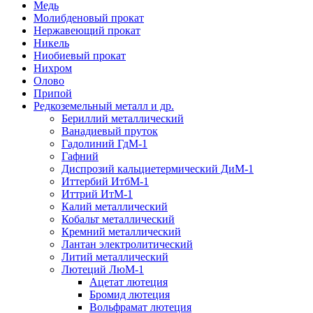
Медь
Молибденовый прокат
Нержавеющий прокат
Никель
Ниобиевый прокат
Нихром
Олово
Припой
Редкоземельный металл и др.
Бериллий металлический
Ванадиевый пруток
Гадолиний ГдМ-1
Гафний
Диспрозий кальциетермический ДиМ-1
Иттербий ИтбМ-1
Иттрий ИтМ-1
Калий металлический
Кобальт металлический
Кремний металлический
Лантан электролитический
Литий металлический
Лютеций ЛюМ-1
Ацетат лютеция
Бромид лютеция
Вольфрамат лютеция