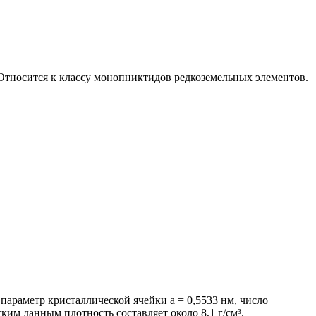
Относится к классу монопниктидов редкоземельных элементов.
араметр кристаллической ячейки a = 0,5533 нм, число
ким данным плотность составляет около 8,1 г/см³.