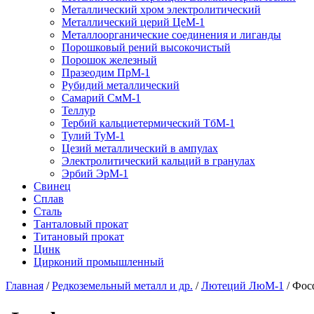
Металлический хром электролитический
Металлический церий ЦеМ-1
Металлоорганические соединения и лиганды
Порошковый рений высокочистый
Порошок железный
Празеодим ПрМ-1
Рубидий металлический
Самарий СмМ-1
Теллур
Тербий кальциетермический ТбМ-1
Тулий ТуМ-1
Цезий металлический в ампулах
Электролитический кальций в гранулах
Эрбий ЭрМ-1
Свинец
Сплав
Сталь
Танталовый прокат
Титановый прокат
Цинк
Цирконий промышленный
Главная
/
Редкоземельный металл и др.
/
Лютеций ЛюМ-1
/
Фос