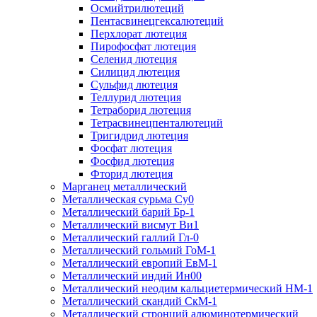
Осмийтрилютеций
Пентасвинецгексалютеций
Перхлорат лютеция
Пирофосфат лютеция
Селенид лютеция
Силицид лютеция
Сульфид лютеция
Теллурид лютеция
Тетраборид лютеция
Тетрасвинецпенталютеций
Тригидрид лютеция
Фосфат лютеция
Фосфид лютеция
Фторид лютеция
Марганец металлический
Металлическая сурьма Су0
Металлический барий Бр-1
Металлический висмут Ви1
Металлический галлий Гл-0
Металлический гольмий ГоМ-1
Металлический европий ЕвМ-1
Металлический индий Ин00
Металлический неодим кальциетермический НМ-1
Металлический скандий СкМ-1
Металлический стронций алюминотермический