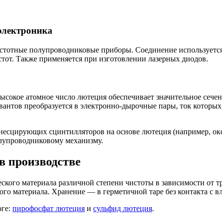
электроника
тотные полупроводниковые приборы. Соединение используется
тот. Также применяется при изготовлении лазерных диодов.
ысокое атомное число лютеция обеспечивает значительное сечен
вантов преобразуется в электронно-дырочные пары, ток которы
есцирующих сцинтилляторов на основе лютеция (например, окси
лупроводниковому механизму.
в производстве
ского материала различной степени чистоты в зависимости от 
го материала. Хранение — в герметичной таре без контакта с в
оге:
пирофосфат лютеция
и
сульфид лютеция
.