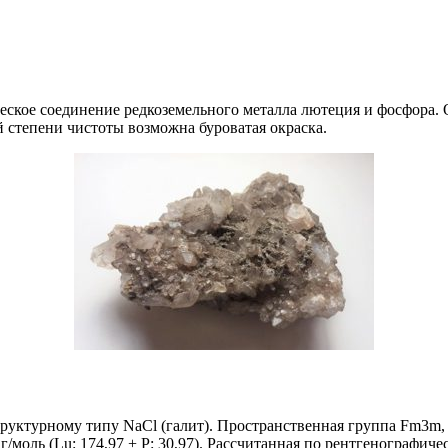
ское соединение редкоземельного металла лютеция и фосфора. 
 степени чистоты возможна буроватая окраска.
руктурному типу NaCl (галит). Пространственная группа Fm3m, п
/моль (Lu: 174,97 + P: 30,97). Рассчитанная по рентгенографичес