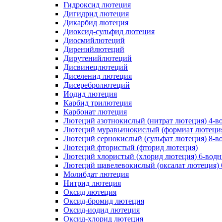
Гидроксид лютеция
Дигидрид лютеция
Дикарбид лютеция
Диоксид-сульфид лютеция
Диосмийлютеций
Диренийлютеций
Дирутенийлютеций
Дисвинецлютеций
Диселенид лютеция
Дисеребролютеций
Иодид лютеция
Карбид трилютеция
Карбонат лютеция
Лютеций азотнокислый (нитрат лютеция) 4-в
Лютеций муравьинокислый (формиат лютеция
Лютеций сернокислый (сульфат лютеция) 8-в
Лютеций фтористый (фторид лютеция)
Лютеций хлористый (хлорид лютеция) 6-вод
Лютеций щавелевокислый (оксалат лютеция)
Молибдат лютеция
Нитрид лютеция
Оксид лютеция
Оксид-бромид лютеция
Оксид-иодид лютеция
Оксид-хлорид лютеция