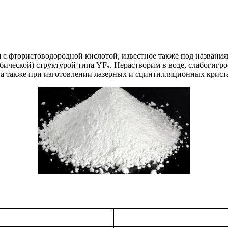
 с фтористоводородной кислотой, известное также под названи
мбической) структурой типа YF₃. Нерастворим в воде, слабогиг
, а также при изготовлении лазерных и сцинтилляционных крист