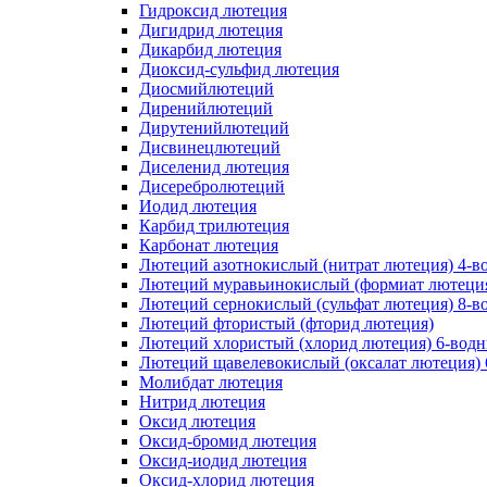
Гидроксид лютеция
Дигидрид лютеция
Дикарбид лютеция
Диоксид-сульфид лютеция
Диосмийлютеций
Диренийлютеций
Дирутенийлютеций
Дисвинецлютеций
Диселенид лютеция
Дисеребролютеций
Иодид лютеция
Карбид трилютеция
Карбонат лютеция
Лютеций азотнокислый (нитрат лютеция) 4-в
Лютеций муравьинокислый (формиат лютеция
Лютеций сернокислый (сульфат лютеция) 8-в
Лютеций фтористый (фторид лютеция)
Лютеций хлористый (хлорид лютеция) 6-вод
Лютеций щавелевокислый (оксалат лютеция)
Молибдат лютеция
Нитрид лютеция
Оксид лютеция
Оксид-бромид лютеция
Оксид-иодид лютеция
Оксид-хлорид лютеция