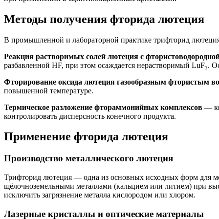
Методы получения фторида лютеция
В промышленной и лабораторной практике трифторид лютеция
Реакция растворимых солей лютеция с фтористоводородной
разбавленной HF, при этом осаждается нерастворимый LuF₃. О
Фторирование оксида лютеция газообразным фтористым в
повышенной температуре.
Термическое разложение фтораммонийных комплексов
— ко
контролировать дисперсность конечного продукта.
Применение фторида лютеция
Производство металлического лютеция
Трифторид лютеция — одна из основных исходных форм для м
щёлочноземельными металлами (кальцием или литием) при высок
исключить загрязнение металла кислородом или хлором.
Лазерные кристаллы и оптические материалы