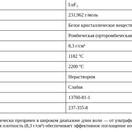
LuF₃
231,962 г/моль
Белое кристаллическое вещест
Ромбическая (орторомбическая
8,3 г/см³
1182 °C
2200 °C
Нерастворим
Слабая
13760-81-1
237-355-8
чески прозрачен в широком диапазоне длин волн — от ультрафи
я плотность (8,3 г/см³) обеспечивает эффективное поглощение