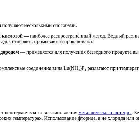
 получают несколькими способами.
 кислотой
— наиболее распространённый метод. Водный раствор
садок отделяют, промывают и прокаливают.
одородом
— применяется для получения безводного продукта вы
мплексные соединения вида Lu(NH₄)F₄ разлагают при температу
еталлотермического восстановления
металлического лютеция
. Б
их температурах. Использование фторида, а не хлорида или окс