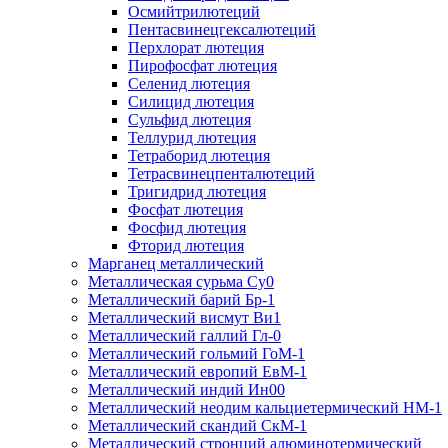
Осмийтрилютеций
Пентасвинецгексалютеций
Перхлорат лютеция
Пирофосфат лютеция
Селенид лютеция
Силицид лютеция
Сульфид лютеция
Теллурид лютеция
Тетраборид лютеция
Тетрасвинецпенталютеций
Тригидрид лютеция
Фосфат лютеция
Фосфид лютеция
Фторид лютеция
Марганец металлический
Металлическая сурьма Су0
Металлический барий Бр-1
Металлический висмут Ви1
Металлический галлий Гл-0
Металлический гольмий ГоМ-1
Металлический европий ЕвМ-1
Металлический индий Ин00
Металлический неодим кальциетермический НМ-1
Металлический скандий СкМ-1
Металлический стронций алюминотермический