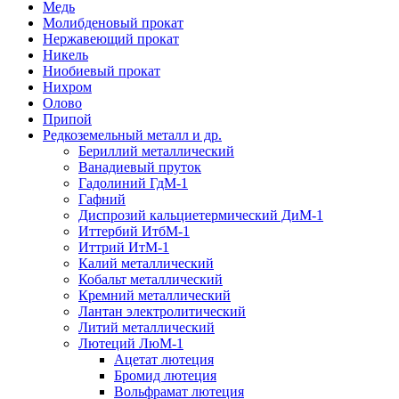
Медь
Молибденовый прокат
Нержавеющий прокат
Никель
Ниобиевый прокат
Нихром
Олово
Припой
Редкоземельный металл и др.
Бериллий металлический
Ванадиевый пруток
Гадолиний ГдМ-1
Гафний
Диспрозий кальциетермический ДиМ-1
Иттербий ИтбМ-1
Иттрий ИтМ-1
Калий металлический
Кобальт металлический
Кремний металлический
Лантан электролитический
Литий металлический
Лютеций ЛюМ-1
Ацетат лютеция
Бромид лютеция
Вольфрамат лютеция