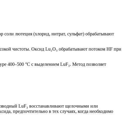
 соли лютеция (хлорид, нитрат, сульфат) обрабатывают
сокой чистоты. Оксид Lu₂O₃ обрабатывают потоком HF при
ре 400–500 °C с выделением LuF₃. Метод позволяет
езводный LuF₃ восстанавливают щелочными или
ида, предпочтительно в тех случаях, когда необходимо