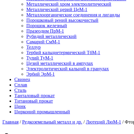
Металлический хром электролитический
Металлический церий ЦеМ-1
Металлоорганические соединения и лиганды
Порошковый рений высокочистый
Порошок железный
Празеодим ПрМ-1
Рубидий металлический
Самарий СмМ-1
Теллур
Тербий кальциетермический ТбМ-1
Тулий ТуМ-1
Цезий металлический в ампулах
Электролитический кальций в гранулах
Эрбий ЭрМ-1
Свинец
Сплав
Сталь
Танталовый прокат
Титановый прокат
Цинк
Цирконий промышленный
Главная
/
Редкоземельный металл и др.
/
Лютеций ЛюМ-1
/
Фто