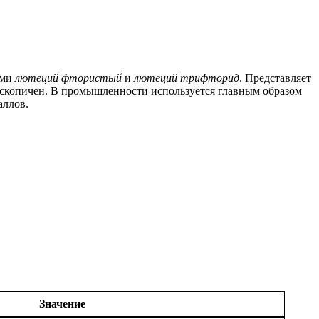
ями
лютеций фтористый
и
лютеций трифторид
. Представляет
роскопичен. В промышленности используется главным образом
аллов.
Значение