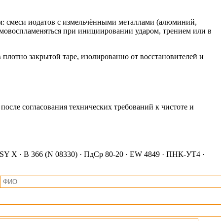
м: смеси иодатов с измельчёнными металлами (алюминий,
самовоспламеняться при инициировании ударом, трением или в
 плотно закрытой таре, изолированно от восстановителей и
 после согласования технических требований к чистоте и
· SY X · B 366 (N 08330) · ПдСр 80-20 · EW 4849 · ПНК-УТ4 ·