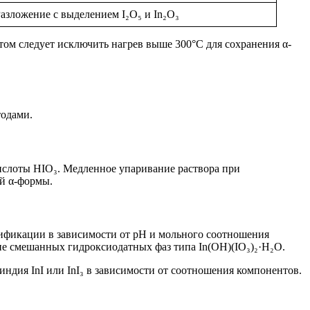
азложение с выделением I₂O₅ и In₂O₃
уктом следует исключить нагрев выше 300°C для сохранения α-
тодами.
кислоты HIO₃. Медленное упаривание раствора при
ой α-формы.
дификации в зависимости от pH и мольного соотношения
ние смешанных гидроксиодатных фаз типа In(OH)(IO₃)₂·H₂O.
ндия InI или InI₃ в зависимости от соотношения компонентов.