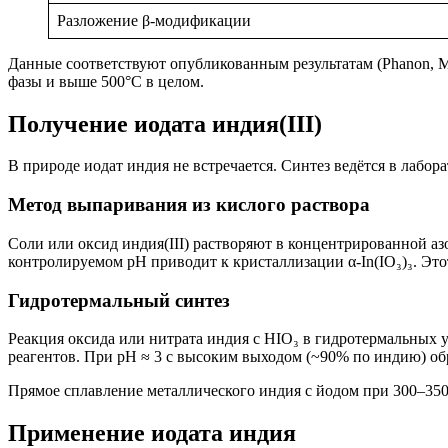
Разложение β-модификации
Данные соответствуют опубликованным результатам (Phanon, Mos
фазы и выше 500°C в целом.
Получение иодата индия(III)
В природе иодат индия не встречается. Синтез ведётся в ла
Метод выпаривания из кислого раствора
Соли или оксид индия(III) растворяют в концентрированной а
контролируемом pH приводит к кристаллизации α-In(IO₃)₃. Эт
Гидротермальный синтез
Реакция оксида или нитрата индия с HIO₃ в гидротермальных 
реагентов. При pH ≈ 3 с высоким выходом (~90% по индию) об
Прямое сплавление металлического индия с йодом при 300–35
Применение иодата индия