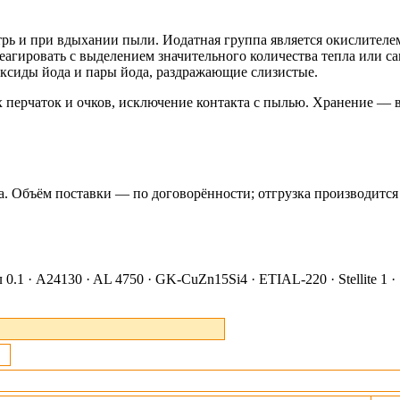
рь и при вдыхании пыли. Иодатная группа является окислителе
реагировать с выделением значительного количества тепла или 
ксиды йода и пары йода, раздражающие слизистые.
 перчаток и очков, исключение контакта с пылью. Хранение — в
ка. Объём поставки — по договорённости; отгрузка производится
0.1 · A24130 · AL 4750 · GK-CuZn15Si4 · ETIAL-220 · Stellite 1 