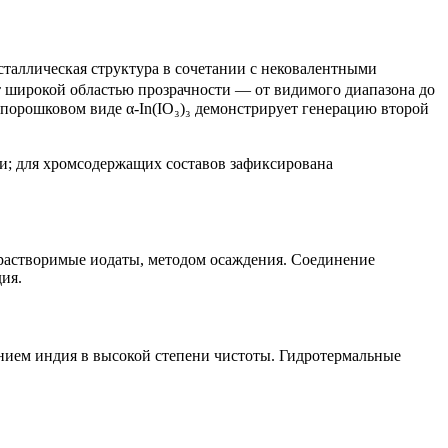
таллическая структура в сочетании с нековалентными
т широкой областью прозрачности — от видимого диапазона до
 порошковом виде α-In(IO₃)₃ демонстрирует генерацию второй
ами; для хромсодержащих составов зафиксирована
орастворимые иодаты, методом осаждения. Соединение
ия.
нием индия в высокой степени чистоты. Гидротермальные