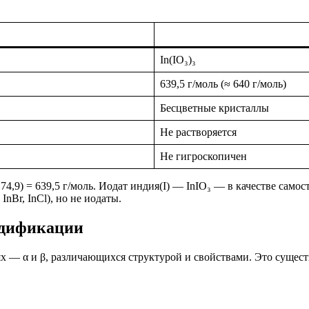
In(IO₃)₃
639,5 г/моль (≈ 640 г/моль)
Бесцветные кристаллы
Не растворяется
Не гигроскопичен
 174,9) = 639,5 г/моль. Иодат индия(I) — InIO₃ — в качестве сам
InBr, InCl), но не иодаты.
одификации
х — α и β, различающихся структурой и свойствами. Это сущес