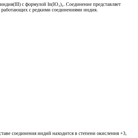
дия(III) с формулой In(IO₃)₃. Соединение представляет
, работающих с редкими соединениями индия.
оставе соединения индий находится в степени окисления +3,