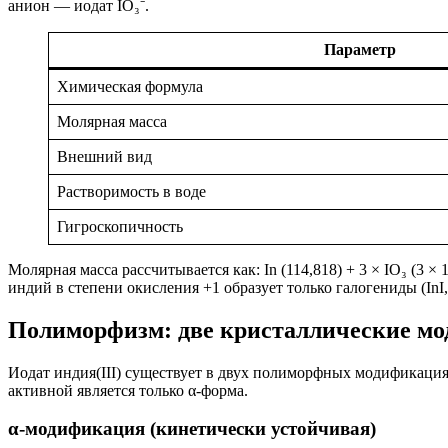
анион — иодат IO₃⁻.
Параметр
Химическая формула
Молярная масса
Внешний вид
Растворимость в воде
Гигроскопичность
Молярная масса рассчитывается как: In (114,818) + 3 × IO₃ (3 ×
индий в степени окисления +1 образует только галогениды (InI, 
Полиморфизм: две кристаллические м
Иодат индия(III) существует в двух полиморфных модификация
активной является только α-форма.
α-модификация (кинетически устойчивая)