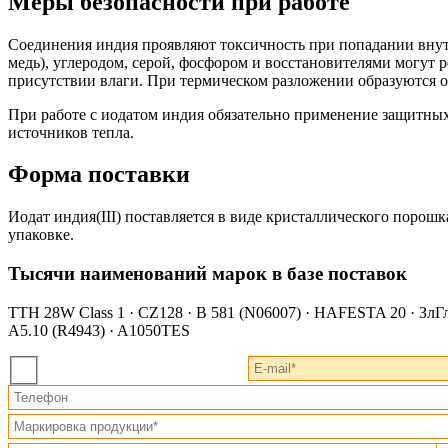
Меры безопасности при работе
Соединения индия проявляют токсичность при попадании внут
медь), углеродом, серой, фосфором и восстановителями могут 
присутствии влаги. При термическом разложении образуются о
При работе с иодатом индия обязательно применение защитных
источников тепла.
Форма поставки
Иодат индия(III) поставляется в виде кристаллического порош
упаковке.
Тысячи наименований марок в базе поставок
TTH 28W Class 1 · CZ128 · B 581 (N06007) · HAFESTA 20 · ЗлГл 
A5.10 (R4943) · A1050TES