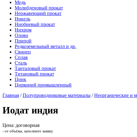
Медь
Молибденовый прокат
Нержавеющий прокат
Никель
Ниобиевый прокат
Нихром
Олово
Припой
Редкоземельный металл и др.
Свинец
Сплав
Сталь
Танталовый прокат
Титановый прокат
Цинк
Цирконий промышленный
Главная
/
Полупроводниковые материалы
/
Неорганические и м
Иодат индия
Цена: договорная
- от объёма, заполните заявку