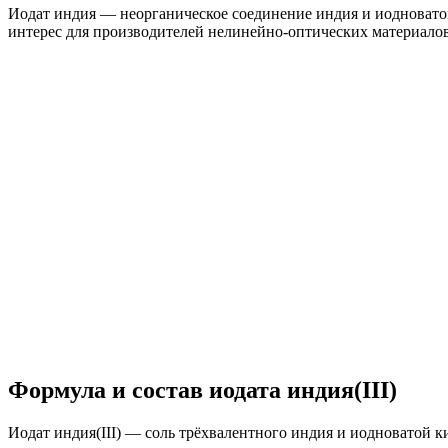
Иодат индия — неорганическое соединение индия и иодноватой
интерес для производителей нелинейно-оптических материалов
Формула и состав иодата индия(III)
Иодат индия(III) — соль трёхвалентного индия и иодноватой ки