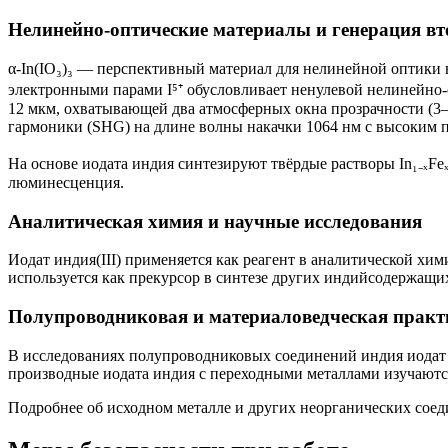
Нелинейно-оптические материалы и генерация в
α-In(IO₃)₃ — перспективный материал для нелинейной оптики 
электронными парами I⁵⁺ обусловливает ненулевой нелинейно
12 мкм, охватывающей два атмосферных окна прозрачности (3–
гармоники (SHG) на длине волны накачки 1064 нм с высоким п
На основе иодата индия синтезируют твёрдые растворы In₁₋ₓFe
люминесценция.
Аналитическая химия и научные исследования
Иодат индия(III) применяется как реагент в аналитической х
используется как прекурсор в синтезе других индийсодержащи
Полупроводниковая и материаловедческая практ
В исследованиях полупроводниковых соединений индия иодат 
производные иодата индия с переходными металлами изучают
Подробнее об исходном металле и других неорганических сое