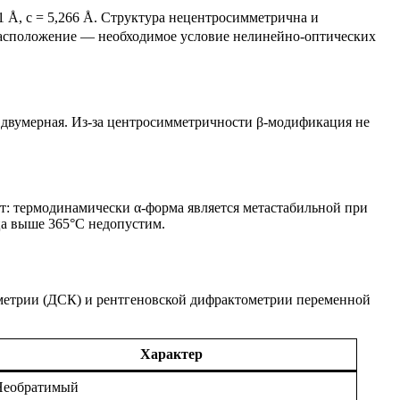
41 Å, c = 5,266 Å. Структура нецентросимметрична и
 расположение — необходимое условие нелинейно-оптических
 двумерная. Из-за центросимметричности β-модификация не
т: термодинамически α-форма является метастабильной при
ца выше 365°C недопустим.
иметрии (ДСК) и рентгеновской дифрактометрии переменной
Характер
Необратимый