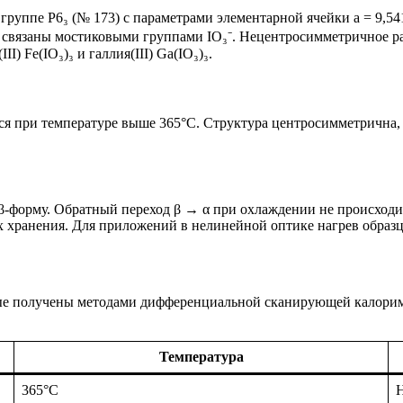
 группе P6₃ (№ 173) с параметрами элементарной ячейки a = 9,5
nO₆ связаны мостиковыми группами IO₃⁻. Нецентросимметричное
I) Fe(IO₃)₃ и галлия(III) Ga(IO₃)₃.
ся при температуре выше 365°C. Структура центросимметрична,
β-форму. Обратный переход β → α при охлаждении не происходи
х хранения. Для приложений в нелинейной оптике нагрев образ
анные получены методами дифференциальной сканирующей калор
Температура
365°C