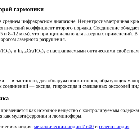
торой гармоники
в среднем инфракрасном диапазоне. Нецентросимметричная крис
-оптический коэффициент второго порядка. Соединение обладае
5 и 8–12 мкм), что принципиально для лазерных применений. В
орогом лазерного разрушения.
ₓ(IO₃)₃ и In₁₋ₓCrₓ(IO₃)₃ с настраиваемыми оптическими свойств
имии — в частности, для обнаружения катионов, образующих мал
х соединений — оксида, гидроксида и смешанных оксосолей инд
ика
применяется как исходное вещество с контролируемым содержа
ся как мультиферроики и люминофоры.
динениях индия:
металлический индий Ин00
и
селенат индия
.