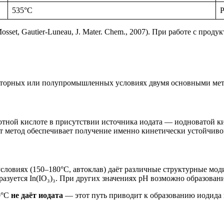
535°C
Р
set, Gautier-Luneau, J. Mater. Chem., 2007). При работе с прод
бораторных или полупромышленных условиях двумя основными ме
зотной кислоте в присутствии источника иодата — иодноватой 
от метод обеспечивает получение именно кинетически устойчив
условиях (150–180°C, автоклав) даёт различные структурные мо
разуется In(IO₃)₃. При других значениях pH возможно образова
0°C
не даёт иодата
— этот путь приводит к образованию иодида и