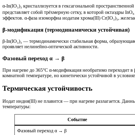
α-In(IO₃)₃ кристаллизуется в гексагональной пространственной
представляет собой трёхмерную сетку, в которой октаэдры I
эффектов. α-фаза изоморфна иодатам хрома(III) Cr(IO₃)₃, железа(II
β-модификация (термодинамически устойчивая)
β-In(IO₃)₃ — термодинамически стабильная форма, образующая
проявляет нелинейно-оптической активности.
Фазовый переход α → β
При нагреве до 365°C α-модификация необратимо переходит в 
комнатной температуре, но кинетически устойчивой в условия
Термическая устойчивость
Иодат индия(III) не плавится — при нагреве разлагается. Д
температуры:
Событие
Фазовый переход α → β