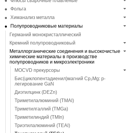
Флюсы сварочные плавленые
Фольга
Химанализ металла
Полупроводниковые материалы
Германий монокристаллический
Кремний полупроводниковый
Металлорганические соединения и высокочистые
химические материалы в производстве
полупроводников и микроэлектроники
MOCVD прекурсоры
Бис(циклопентадиенил)магний Cp₂Mg: p-
легирование GaN
Диэтилцинк (DEZn)
Триметилалюминий (TMAl)
Триметилгаллий (TMGa)
Триметилиндий (TMIn)
Триэтилалюминий (TEAl)