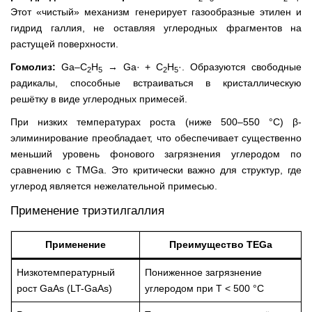
Этот «чистый» механизм генерирует газообразные этилен и
гидрид галлия, не оставляя углеродных фрагментов на
растущей поверхности.
Гомолиз:
Ga–C
H
→ Ga· + C
H
·. Образуются свободные
2
5
2
5
радикалы, способные встраиваться в кристаллическую
решётку в виде углеродных примесей.
При низких температурах роста (ниже 500–550 °C) β-
элиминирование преобладает, что обеспечивает существенно
меньший уровень фонового загрязнения углеродом по
сравнению с TMGa. Это критически важно для структур, где
углерод является нежелательной примесью.
Применение триэтилгаллия
Применение
Преимущество TEGa
Низкотемпературный
Пониженное загрязнение
рост GaAs (LT-GaAs)
углеродом при T < 500 °C