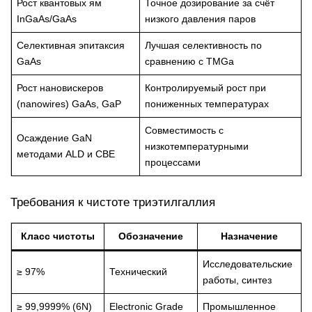
Рост квантовых ям
Точное дозирование за счёт
InGaAs/GaAs
низкого давления паров
Селективная эпитаксия
Лучшая селективность по
GaAs
сравнению с TMGa
Рост нановискеров
Контролируемый рост при
(nanowires) GaAs, GaP
пониженных температурах
Совместимость с
Осаждение GaN
низкотемпературными
методами ALD и CBE
процессами
Требования к чистоте триэтилгаллия
Класс чистоты
Обозначение
Назначение
Исследовательские
≥ 97%
Технический
работы, синтез
≥ 99,9999% (6N)
Electronic Grade
Промышленное