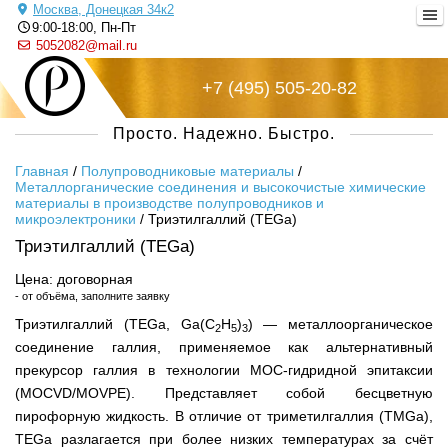
Москва, Донецкая 34к2
9:00-18:00, Пн-Пт
5052082@mail.ru
+7 (495) 505-20-82
Русский металл
Просто. Надежно. Быстро.
Главная
/
Полупроводниковые материалы
/
Металлорганические соединения и высокочистые химические
материалы в производстве полупроводников и
микроэлектроники
/
Триэтилгаллий (TEGa)
Триэтилгаллий (TEGa)
Цена: договорная
- от объёма, заполните заявку
Триэтилгаллий (TEGa, Ga(C
H
)
) — металлоорганическое
2
5
3
соединение галлия, применяемое как альтернативный
прекурсор галлия в технологии МОС-гидридной эпитаксии
(MOCVD/MOVPE). Представляет собой бесцветную
пирофорную жидкость. В отличие от триметилгаллия (TMGa),
TEGa разлагается при более низких температурах за счёт