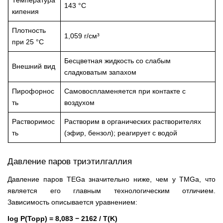
Температура
143 °C
кипения
Плотность
1,059 г/см³
при 25 °C
Бесцветная жидкость со слабым
Внешний вид
сладковатым запахом
Пирофорнос
Самовоспламеняется при контакте с
ть
воздухом
Растворимос
Растворим в органических растворителях
ть
(эфир, бензол); реагирует с водой
Давление паров триэтилгаллия
Давление паров TEGa значительно ниже, чем у TMGa, что
является его главным технологическим отличием.
Зависимость описывается уравнением:
log P(Торр) = 8,083 − 2162 / T(K)