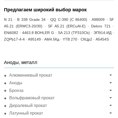
Предлагаем широкий выбор марок
N 21 · B 338 Grade 34 · QQ C-390 (C 86400) · A98009 · SF
A5.21 (ERWC3-20/30) · SF A5.21 (ERCuAl-E) · Deloro 721 ·
ENi6082 · 4463.8 BOHLER G · SA 213 (TP310Cb) · ЭП914-ИД ·
ZQPb17-4-4 · A95149 · АМ4.5Кд · YTB 270 · СКЦр2 · A5454S
Аноды, металл
Алюминиевый прокат
Аноды
Бронза
Вольфрамовый прокат
Дюралевый прокат
Латунный прокат