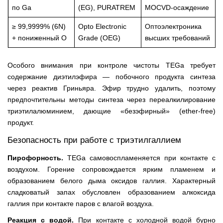
по Ga
(EG), PURATREM
MOCVD-осаждение
≥ 99,9999% (6N)
Opto Electronic
Оптоэлектроника
+ пониженный O
Grade (OEG)
высших требований
Особого внимания при контроле чистоты TEGa требует
содержание диэтилэфира — побочного продукта синтеза
через реактив Гриньяра. Эфир трудно удалить, поэтому
предпочтительны методы синтеза через переалкилирование
триэтилалюминием, дающие «безэфирный» (ether-free)
продукт.
Безопасность при работе с триэтилгаллием
Пирофорность.
TEGa самовоспламеняется при контакте с
воздухом. Горение сопровождается ярким пламенем и
образованием белого дыма оксидов галлия. Характерный
сладковатый запах обусловлен образованием алкоксида
галлия при контакте паров с влагой воздуха.
Реакция с водой.
При контакте с холодной водой бурно