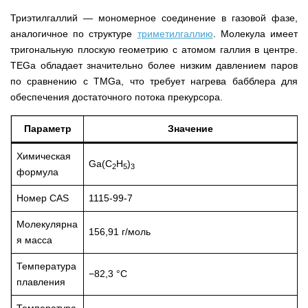
Триэтилгаллий — мономерное соединение в газовой фазе,
аналогичное по структуре
триметилгаллию
. Молекула имеет
тригональную плоскую геометрию с атомом галлия в центре.
TEGa обладает значительно более низким давлением паров
по сравнению с TMGa, что требует нагрева бабблера для
обеспечения достаточного потока прекурсора.
Параметр
Значение
Химическая
Ga(C
H
)
2
5
3
формула
Номер CAS
1115-99-7
Молекулярна
156,91 г/моль
я масса
Температура
−82,3 °C
плавления