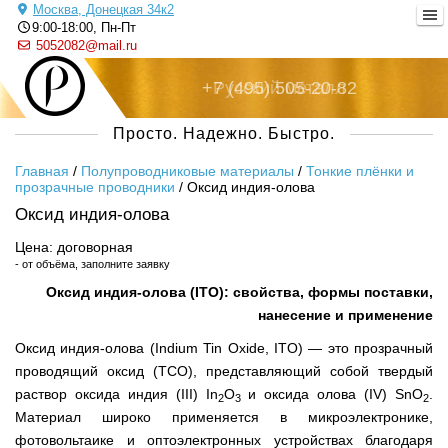
Москва, Донецкая 34к2
9:00-18:00, Пн-Пт
5052082@mail.ru
+7 (495) 505-20-82
Русский металл
Просто. Надежно. Быстро.
Главная
/
Полупроводниковые материалы
/
Тонкие плёнки и
прозрачные проводники
/
Оксид индия-олова
Оксид индия-олова
Цена: договорная
- от объёма, заполните заявку
Оксид индия-олова (ITO): свойства, формы поставки,
нанесение и применение
Оксид индия-олова (Indium Tin Oxide, ITO) — это прозрачный
проводящий оксид (TCO), представляющий собой твердый
раствор оксида индия (III) In
O
и оксида олова (IV) SnO
.
2
3
2
Материал широко применяется в микроэлектронике,
фотовольтаике и оптоэлектронных устройствах благодаря