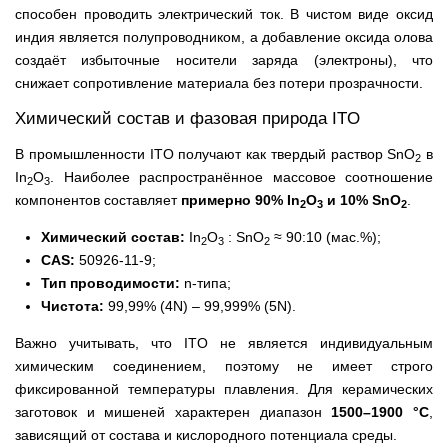
способен проводить электрический ток. В чистом виде оксид
индия является полупроводником, а добавление оксида олова
создаёт избыточные носители заряда (электроны), что
снижает сопротивление материала без потери прозрачности.
Химический состав и фазовая природа ITO
В промышленности ITO получают как твердый раствор SnO
в
2
In
O
. Наиболее распространённое массовое соотношение
2
3
компонентов составляет
примерно 90% In
O
и 10% SnO
.
2
3
2
Химический состав:
In
O
: SnO
≈ 90:10 (мас.%);
2
3
2
CAS:
50926-11-9;
Тип проводимости:
n-типа;
Чистота:
99,99% (4N) – 99,999% (5N).
Важно учитывать, что ITO не является индивидуальным
химическим соединением, поэтому не имеет строго
фиксированной температуры плавления. Для керамических
заготовок и мишеней характерен диапазон
1500–1900 °C
,
зависящий от состава и кислородного потенциала среды.