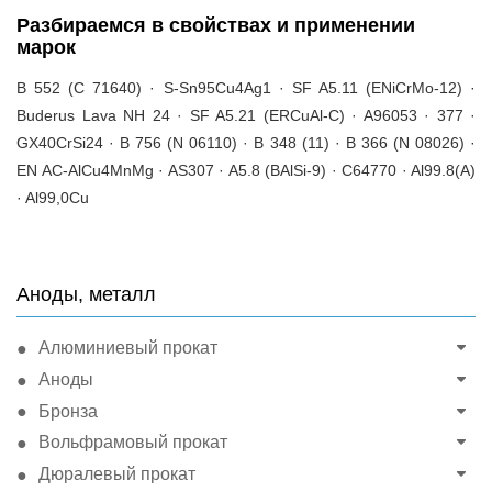
Разбираемся в свойствах и применении
марок
B 552 (C 71640) · S-Sn95Cu4Ag1 · SF A5.11 (ENiCrMo-12) ·
Buderus Lava NH 24 · SF A5.21 (ERCuAl-C) · A96053 · 377 ·
GX40CrSi24 · B 756 (N 06110) · B 348 (11) · B 366 (N 08026) ·
EN AC-AlCu4MnMg · AS307 · A5.8 (BAlSi-9) · C64770 · Al99.8(A)
· Al99,0Cu
Аноды, металл
Алюминиевый прокат
Аноды
Бронза
Вольфрамовый прокат
Дюралевый прокат