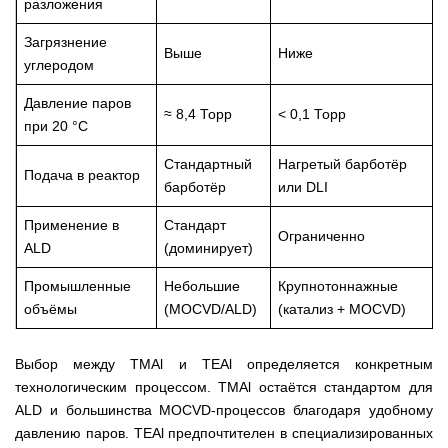
разложения
Загрязнение
Выше
Ниже
углеродом
Давление паров
≈ 8,4 Торр
< 0,1 Торр
при 20 °C
Стандартный
Нагретый барботёр
Подача в реактор
барботёр
или DLI
Применение в
Стандарт
Ограниченно
ALD
(доминирует)
Промышленные
Небольшие
Крупнотоннажные
объёмы
(MOCVD/ALD)
(катализ + MOCVD)
Выбор между TMAl и TEAl определяется конкретным
технологическим процессом. TMAl остаётся стандартом для
ALD и большинства MOCVD-процессов благодаря удобному
давлению паров. TEAl предпочтителен в специализированных