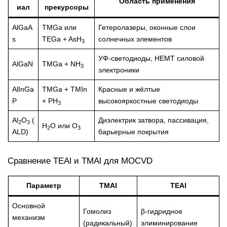
Область применения
иал
прекурсоры
AlGaA
TMGa или
Гетеролазеры, оконные слои
s
TEGa + AsH
солнечных элементов
3
УФ-светодиоды, HEMT силовой
AlGaN
TMGa + NH
3
электроники
AlInGa
TMGa + TMIn
Красные и жёлтые
P
+ PH
высокояркостные светодиоды
3
Al
O
(
Диэлектрик затвора, пассивация,
2
3
H
O или O
2
3
ALD)
барьерные покрытия
Сравнение TEAl и TMAl для MOCVD
Параметр
TMAl
TEAl
Основной
Гомолиз
β-гидридное
механизм
(радикальный)
элиминирование