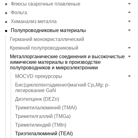
Флюсы сварочные плавленые
Фольга
Химанализ металла
Полупроводниковые материалы
Германий монокристаллический
Кремний полупроводниковый
Металлорганические соединения и высокочистые
химические материалы в производстве
полупроводников и микроэлектроники
MOCVD прекурсоры
Бис(циклопентадиенил)магний Cp₂Mg: p-
легирование GaN
Диэтилцинк (DEZn)
Триметилалюминий (TMAl)
Триметилгаллий (TMGa)
Триметилиндий (TMIn)
Триэтилалюминий (TEAl)