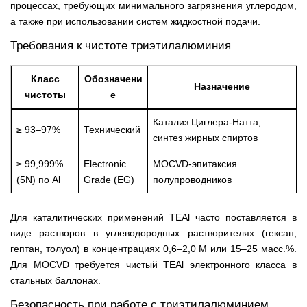
процессах, требующих минимального загрязнения углеродом,
а также при использовании систем жидкостной подачи.
Требования к чистоте триэтилалюминия
Класс
Обозначени
Назначение
чистоты
е
Катализ Циглера-Натта,
≥ 93–97%
Технический
синтез жирных спиртов
≥ 99,999%
Electronic
MOCVD-эпитаксия
(5N) по Al
Grade (EG)
полупроводников
Для каталитических применений TEAl часто поставляется в
виде растворов в углеводородных растворителях (гексан,
гептан, толуол) в концентрациях 0,6–2,0 М или 15–25 масс.%.
Для MOCVD требуется чистый TEAl электронного класса в
стальных баллонах.
Безопасность при работе с триэтилалюминием