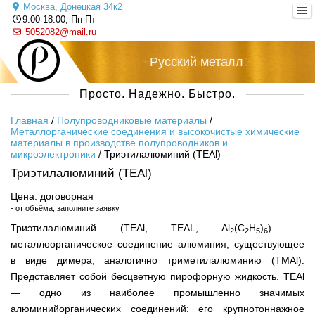
Москва, Донецкая 34к2
9:00-18:00, Пн-Пт
5052082@mail.ru
+7 (495) 505-20-82
Русский металл
Просто. Надежно. Быстро.
Главная
/
Полупроводниковые материалы
/
Металлорганические соединения и высокочистые химические
материалы в производстве полупроводников и
микроэлектроники
/
Триэтилалюминий (TEAl)
Триэтилалюминий (TEAl)
Цена: договорная
- от объёма, заполните заявку
Триэтилалюминий (TEAl, TEAL, Al
(C
H
)
) —
2
2
5
6
металлоорганическое соединение алюминия, существующее
в виде димера, аналогично триметилалюминию (TMAl).
Представляет собой бесцветную пирофорную жидкость. TEAl
— одно из наиболее промышленно значимых
алюминийорганических соединений: его крупнотоннажное