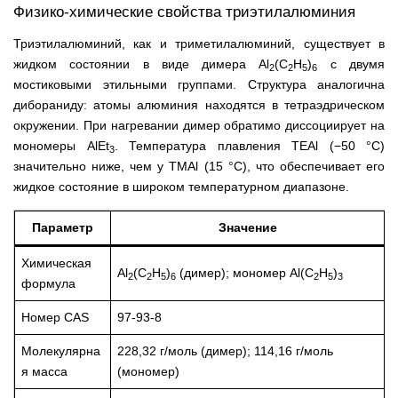
Физико-химические свойства триэтилалюминия
Триэтилалюминий, как и триметилалюминий, существует в
жидком состоянии в виде димера Al
(C
H
)
с двумя
2
2
5
6
мостиковыми этильными группами. Структура аналогична
дибораниду: атомы алюминия находятся в тетраэдрическом
окружении. При нагревании димер обратимо диссоциирует на
мономеры AlEt
. Температура плавления TEAl (−50 °C)
3
значительно ниже, чем у TMAl (15 °C), что обеспечивает его
жидкое состояние в широком температурном диапазоне.
Параметр
Значение
Химическая
Al
(C
H
)
(димер); мономер Al(C
H
)
2
2
5
6
2
5
3
формула
Номер CAS
97-93-8
Молекулярна
228,32 г/моль (димер); 114,16 г/моль
я масса
(мономер)