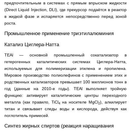
предпочтительным в системах с прямым впрыском жидкости
(Direct Liquid Injection, DLI), где прекурсор подаётся в реактор
в жидкой фазе и испаряется непосредственно перед зоной
роста.
Промышленное применение триэтилалюминия
Катализ Циглера-Натта
TEAl — основной промышленный сокатализатор в
гетерогенных каталитических системах Циглера-Натта,
используемых для полимеризации этилена и пропилена.
Мировое производство полиолефинов с применением этих и
родственных катализаторов превышает 100 миллионов тонн в
год (данные на 2010-е годы). TEAl выполняет тройную
функцию: активирует каталитические центры переходного
металла (как правило, TiCl
на носителе MgCl
), алкилирует
4
2
титан и связывает следы воды и кислорода, действуя как
поглотитель примесей.
Синтез жирных спиртов (реакция наращивания