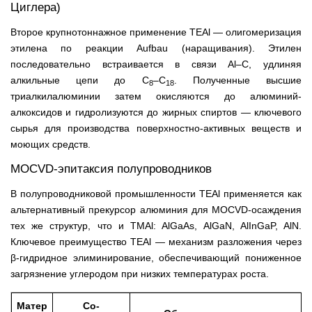
Циглера)
Второе крупнотоннажное применение TEAl — олигомеризация
этилена по реакции Aufbau (наращивания). Этилен
последовательно встраивается в связи Al–C, удлиняя
алкильные цепи до C
–C
. Полученные высшие
8
18
триалкилалюминии затем окисляются до алюминий-
алкоксидов и гидролизуются до жирных спиртов — ключевого
сырья для производства поверхностно-активных веществ и
моющих средств.
MOCVD-эпитаксия полупроводников
В полупроводниковой промышленности TEAl применяется как
альтернативный прекурсор алюминия для MOCVD-осаждения
тех же структур, что и TMAl: AlGaAs, AlGaN, AlInGaP, AlN.
Ключевое преимущество TEAl — механизм разложения через
β-гидридное элиминирование, обеспечивающий пониженное
загрязнение углеродом при низких температурах роста.
Матер
Со-