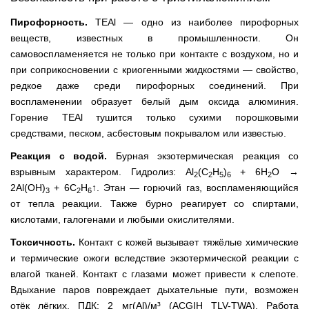
Пирофорность.
TEAl — одно из наиболее пирофорных
веществ, известных в промышленности. Он
самовоспламеняется не только при контакте с воздухом, но и
при соприкосновении с криогенными жидкостями — свойство,
редкое даже среди пирофорных соединений. При
воспламенении образует белый дым оксида алюминия.
Горение TEAl тушится только сухими порошковыми
средствами, песком, асбестовым покрывалом или известью.
Реакция с водой.
Бурная экзотермическая реакция со
взрывным характером. Гидролиз: Al
(C
H
)
+ 6H
O →
2
2
5
6
2
2Al(OH)
+ 6C
H
↑. Этан — горючий газ, воспламеняющийся
3
2
6
от тепла реакции. Также бурно реагирует со спиртами,
кислотами, галогенами и любыми окислителями.
Токсичность.
Контакт с кожей вызывает тяжёлые химические
и термические ожоги вследствие экзотермической реакции с
влагой тканей. Контакт с глазами может привести к слепоте.
Вдыхание паров повреждает дыхательные пути, возможен
отёк лёгких. ПДК: 2 мг(Al)/м³ (ACGIH TLV-TWA). Работа