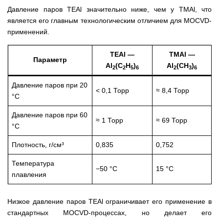
Давление паров TEAl значительно ниже, чем у TMAl, что
является его главным технологическим отличием для MOCVD-
применений.
TEAl —
TMAl —
Параметр
Al
(C
H
)
Al
(CH
)
2
2
5
6
2
3
6
Давление паров при 20
< 0,1 Торр
≈ 8,4 Торр
°C
Давление паров при 60
≈ 1 Торр
≈ 69 Торр
°C
Плотность, г/см³
0,835
0,752
Температура
−50 °C
15 °C
плавления
Низкое давление паров TEAl ограничивает его применение в
стандартных MOCVD-процессах, но делает его