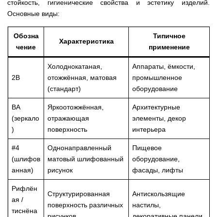
стойкость, гигиенические свойства и эстетику изделий.
Основные виды:
Обозна
Типичное
Характеристика
чение
применение
Холоднокатаная,
Аппараты, ёмкости,
2B
отожжённая, матовая
промышленное
(стандарт)
оборудование
BA
Яркоотожжённая,
Архитектурные
(зеркало
отражающая
элементы, декор
)
поверхность
интерьера
#4
Однонаправленный
Пищевое
(шлифов
матовый шлифованный
оборудование,
анная)
рисунок
фасады, лифты
Рифлён
Структурированная
Антискользящие
ая /
поверхность различных
настилы,
тиснёна
рисунков
декоративные панели