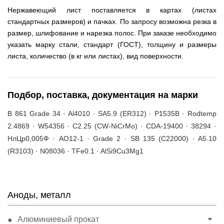
Нержавеющий лист поставляется в картах (листах
стандартных размеров) и пачках. По запросу возможна резка в
размер, шлифование и нарезка полос. При заказе необходимо
указать марку стали, стандарт (ГОСТ), толщину и размеры
листа, количество (в кг или листах), вид поверхности.
Подбор, поставка, документация на марки
B 861 Grade 34 · Al4010 · SA5.9 (ER312) · P1535B · Rodtemp
2.4869 · W54356 · C2.25 (CW-NiCrMo) · CDA-19400 · 38294 ·
НлЦр0,005Ф · АО12-1 · Grade 2 · SB 135 (C22000) · A5.10
(R3103) · N08036 · TFe0.1 · AlSi9Cu3Mg1
Аноды, металл
Алюминиевый прокат