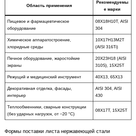
Рекомендуемы
Область применения
е марки
Пищевое и фармацевтическое
08Х18Н10Т, AISI
оборудование
304
Химическое аппаратостроение,
10Х17Н13М2Т
хлоридные среды
(AISI 316Ti)
Печное оборудование, жаростойкие
20Х23Н18 (AISI
экраны
310S), 15Х25Т
Режущий и медицинский инструмент
40Х13, 65Х13
Декоративная отделка, фасады,
AISI 304, AISI
интерьер
430
Теплообменники, сварные конструкции
08Х17Т, 15Х25Т
(без ударных нагрузок, от −20 °С)
Формы поставки листа нержавеющей стали