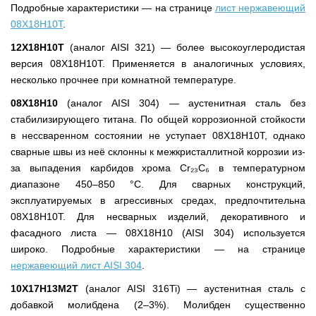
Подробные характеристики — на странице
лист нержавеющий
08Х18Н10Т
.
12Х18Н10Т
(аналог AISI 321) — более высокоуглеродистая
версия 08Х18Н10Т. Применяется в аналогичных условиях,
несколько прочнее при комнатной температуре.
08Х18Н10
(аналог AISI 304) — аустенитная сталь без
стабилизирующего титана. По общей коррозионной стойкости
в нессваренном состоянии не уступает 08Х18Н10Т, однако
сварные швы из неё склонны к межкристаллитной коррозии из-
за выпадения карбидов хрома Cr₂₃C₆ в температурном
диапазоне 450–850 °С. Для сварных конструкций,
эксплуатируемых в агрессивных средах, предпочтительна
08Х18Н10Т. Для несварных изделий, декоративного и
фасадного листа — 08Х18Н10 (AISI 304) используется
широко. Подробные характеристики — на странице
нержавеющий лист AISI 304
.
10Х17Н13М2Т
(аналог AISI 316Ti) — аустенитная сталь с
добавкой молибдена (2–3%). Молибден существенно