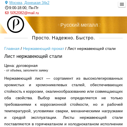
Москва, Донецкая 34к2
9:00-18:00, Пн-Пт
5052082@mail.ru
+7 (495) 505-20-82
Русский металл
Просто. Надежно. Быстро.
Главная
/
Нержавеющий прокат
/
Лист нержавеющей стали
Лист нержавеющей стали
Цена: договорная
- от объёма, заполните заявку
Нержавеющий лист — сортамент из высоколегированных
хромистых и хромоникелевых сталей, обеспечивающих
стойкость к коррозии, окалинообразованию или совмещающих
оба свойства. Выбор марки определяется не только
требованиями к коррозионной стойкости, но и рабочей
температурой, условиями сварки, механическими нагрузками
и средой эксплуатации. Листы нержавеющей стали
поставляются в горячекатаном и холоднокатаном исполнении