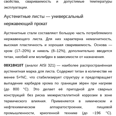
свойства, свариваемость и допустимые температуры
эксплуатации.
Аустенитные листы — универсальный
нержавеющий прокат
Аустенитные стали составляют большую часть потребляемого
нержавеющего листа. Для них характерна немагнитность,
высокая пластичность и хорошая свариваемость. Основа —
хром (17–20%) и никель (8–12%), дополнительно вводится
титан, ниобий или молибден в зависимости от назначения.
08Х18Н10Т
(аналог AISI 321) — наиболее распространённая
аустенитная марка для листа. Содержит титан в количестве не
менее 5×%C, что стабилизирует структуру и предотвращает
выпадение карбидов хрома по границам зёрен при нагреве
(до 800 °С). Это делает её пригодной для сварных
конструкций без риска межкристаллитной коррозии в зоне
термического влияния. Применяется в химическом и
нефтехимическом аппаратостроении, пищевой
промышленности, криогенной технике (до −196 °С).