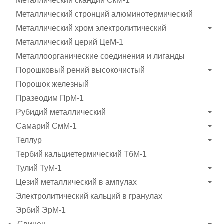
Металлический скандий СкМ-1
Металлический стронций алюминотермический
Металлический хром электролитический
Металлический церий ЦеМ-1
Металлоорганические соединения и лиганды
Порошковый рений высокочистый
Порошок железный
Празеодим ПрМ-1
Рубидий металлический
Самарий СмМ-1
Теллур
Тербий кальциетермический ТбМ-1
Тулий ТуМ-1
Цезий металлический в ампулах
Электролитический кальций в гранулах
Эрбий ЭрМ-1