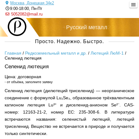
Москва, Донецкая 34к2
9:00-18:00, Пн-Пт
5052082@mail.ru
+7 (495) 505-20-82
Русский металл
Просто. Надежно. Быстро.
Главная
/
Редкоземельный металл и др.
/
Лютеций ЛюМ-1
/
Селенид лютеция
Селенид лютеция
Цена: договорная
- от объёма, заполните заявку
Селенид лютеция (дилютеций трисeленид) — неорганическое
соединение с формулой Lu₂Se₃, образованное трёхвалентным
катионом лютеция Lu³⁺ и диселенид-анионом Se²⁻. CAS-
номер: 12163-21-2, номер EC: 235-308-6. В литературе
встречаются названия: селенистый лютеций, лютеций
трисeленид. Вещество не встречается в природе и получается
только синтетически.