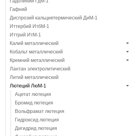
Гадолиний ГдМ-1
Гафний
Диспрозий кальциетермический ДиМ-1
Иттербий ИтбМ-1
Иттрий ИтМ-1
Калий металлический
Кобальт металлический
Кремний металлический
Лантан электролитический
Литий металлический
Лютеций ЛюМ-1
Ацетат лютеция
Бромид лютеция
Вольфрамат лютеция
Гидроксид лютеция
Дигидрид лютеция