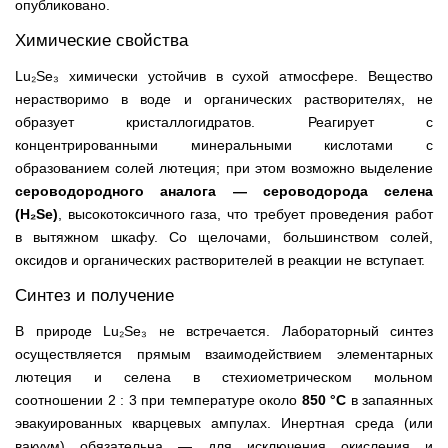
опубликовано.
Химические свойства
Lu₂Se₃ химически устойчив в сухой атмосфере. Вещество
нерастворимо в воде и органических растворителях, не
образует кристаллогидратов. Реагирует с
концентрированными минеральными кислотами с
образованием солей лютеция; при этом возможно выделение
сероводородного аналога — сероводорода селена
(H₂Se)
, высокотоксичного газа, что требует проведения работ
в вытяжном шкафу. Со щелочами, большинством солей,
оксидов и органических растворителей в реакции не вступает.
Синтез и получение
В природе Lu₂Se₃ не встречается. Лабораторный синтез
осуществляется прямым взаимодействием элементарных
лютеция и селена в стехиометрическом мольном
соотношении 2 : 3 при температуре около
850 °C
в запаянных
эвакуированных кварцевых ампулах. Инертная среда (или
вакуум) обязательна — для исключения окисления и