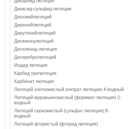
Дикарбид лютеция
Диоксид-сульфид лютеция
Диосмийлютеций
Диренийлютеций
Дирутенийлютеций
Дисвинецлютеций
Диселенид лютеция
Дисеребролютеций
Иодид лютеция
Карбид трилютеция
Карбонат лютеция
Лютеций азотнокислый (нитрат лютеция) 4-водный
Лютеций муравьинокислый (формиат лютеция) 2-
водный
Лютеций сернокислый (сульфат лютеция) 8-
водный
Лютеций фтористый (фторид лютеция)