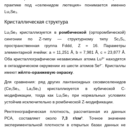
практике под «селенидом лютеция» понимается именно
Lu₂Se₃.
Кристаллическая структура
Lu₂Se₃ кристаллизуется в
ромбической
(орторомбической)
сингонии по Z-типу — структурному типу Sc₂S₃,
пространственная группа Fddd, Z = 16. Параметры
элементарной ячейки: a = 11,251 Å, b = 7,981 Å, c = 23,877 Å.
Оба кристаллографически независимых атома Lu³⁺ находятся
в октаэдрическом окружении из шести атомов Se²⁻. Кристаллы
имеют
жёлто-оранжевую окраску
.
Для сравнения: ряд других лантаноидных сесквиселенидов
(Ce₂Se₃, La₂Se₃) кристаллизуется в кубической C-
модификации, тогда как Lu₂Se₃ при нормальных условиях
устойчив исключительно в ромбической Z-модификации.
Рентгенографическая плотность, рассчитанная из данных
РСА, составляет около
7,3 г/см³
. Точное значение
экспериментальной плотности в открытых базах данных не