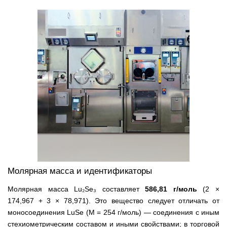
Молярная масса и идентификаторы
Молярная масса Lu₂Se₃ составляет
586,81 г/моль
(2 ×
174,967 + 3 × 78,971). Это вещество следует отличать от
моносоединения LuSe (M = 254 г/моль) — соединения с иным
стехиометрическим составом и иными свойствами; в торговой