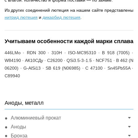
с влагой. Количество и форма поставки — по заявке.
Из других соединений лютеция на нашем сайте представлены
нитрид лютеция
и
дикарбид лютеция
.
Учитываем особенности каждой марки сплава
446LMo · RDN 300 · 310H · ISO-MC95310 · B 918 (7005) ·
W84190 · АК10СДу · C26200 · QSi3.5-3-1.5 · NCF751 · B 462 (N
06200) · G-AlSi13 · SB 619 (N06985) · C 47100 · Sn45Pb55A ·
C89940
Аноды, металл
Алюминиевый прокат
Аноды
Бронза