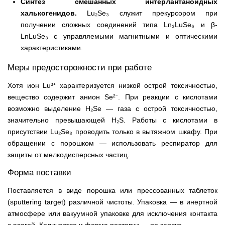
Синтез смешанных интерлантаноидных
халькогенидов.
Lu₂Se₃ служит прекурсором при
получении сложных соединений типа Ln₃LuSe₆ и β-
LnLuSe₃ с управляемыми магнитными и оптическими
характеристиками.
Меры предосторожности при работе
Хотя ион Lu³⁺ характеризуется низкой острой токсичностью,
вещество содержит анион Se²⁻. При реакции с кислотами
возможно выделение H₂Se — газа с острой токсичностью,
значительно превышающей H₂S. Работы с кислотами в
присутствии Lu₂Se₃ проводить только в вытяжном шкафу. При
обращении с порошком — использовать респиратор для
защиты от мелкодисперсных частиц.
Форма поставки
Поставляется в виде порошка или прессованных таблеток
(sputtering target) различной чистоты. Упаковка — в инертной
атмосфере или вакуумной упаковке для исключения контакта