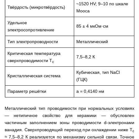
~1520 HV; 9–10 по шкале
Твёрдость (микротвёрдость)
Мооса
Удельное
85 ± 4 мкОм·см
электросопротивление
Тип электропроводности
Металлический
Критическая температура
7,5–8,2 К
сверхпроводимости T
c
Кубическая, тип NaCl
Кристаллическая система
(ГЦК)
Параметр решётки
a = 0,4140 нм
Металлический тип проводимости при нормальных условиях
— нетипичное свойство для керамики — обусловлен
частичным заполнением зоны проводимости d-электронами
ванадия. Сверхпроводящий переход при охлаждении ниже T
c
≈ 7,5–8,2 К реализуется по механизму сильной связи. Точное