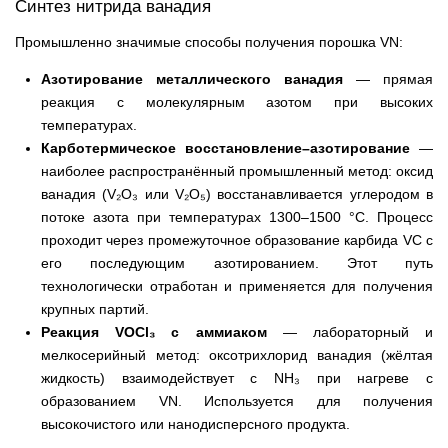
Синтез нитрида ванадия
Промышленно значимые способы получения порошка VN:
Азотирование металлического ванадия
— прямая
реакция с молекулярным азотом при высоких
температурах.
Карботермическое восстановление–азотирование
—
наиболее распространённый промышленный метод: оксид
ванадия (V₂O₃ или V₂O₅) восстанавливается углеродом в
потоке азота при температурах 1300–1500 °С. Процесс
проходит через промежуточное образование карбида VC с
его последующим азотированием. Этот путь
технологически отработан и применяется для получения
крупных партий.
Реакция VOCl₃ с аммиаком
— лабораторный и
мелкосерийный метод: оксотрихлорид ванадия (жёлтая
жидкость) взаимодействует с NH₃ при нагреве с
образованием VN. Используется для получения
высокочистого или нанодисперсного продукта.