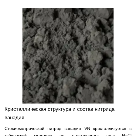
Кристаллическая структура и состав нитрида
ванадия
Стехиометрический нитрид ванадия VN кристаллизуется в
кубической сингонии по структурному типу NaCl