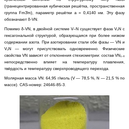
(гранецентрированная кубическая решётка, пространственная
группа Fm3̄m), параметр решётки a = 0,4140 нм. Эту фазу
обозначают δ-VN.
Помимо δ-VN, в двойной системе V–N существует фаза V₂N с
гексагональной структурой, образующаяся при более низком
содержании азота. При азотировании стали обе фазы — VN и
V₂N — могут присутствовать одновременно. Физические
свойства VN зависят от отклонения стехиометрии: состав VN₁₋ₓ
непосредственно влияет на температуру плавления,
твёрдость и температуру сверхпроводящего перехода.
Молярная масса VN: 64,95 г/моль (V — 78,5 %, N — 21,5 % по
массе). CAS-номер: 24646-85-3.