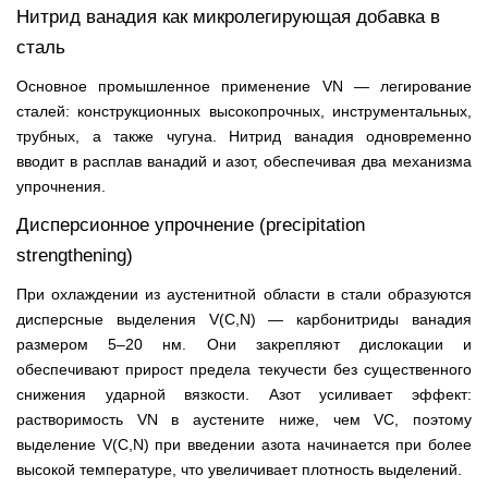
Нитрид ванадия как микролегирующая добавка в
сталь
Основное промышленное применение VN — легирование
сталей: конструкционных высокопрочных, инструментальных,
трубных, а также чугуна. Нитрид ванадия одновременно
вводит в расплав ванадий и азот, обеспечивая два механизма
упрочнения.
Дисперсионное упрочнение (precipitation
strengthening)
При охлаждении из аустенитной области в стали образуются
дисперсные выделения V(C,N) — карбонитриды ванадия
размером 5–20 нм. Они закрепляют дислокации и
обеспечивают прирост предела текучести без существенного
снижения ударной вязкости. Азот усиливает эффект:
растворимость VN в аустените ниже, чем VC, поэтому
выделение V(C,N) при введении азота начинается при более
высокой температуре, что увеличивает плотность выделений.