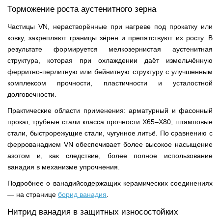
Торможение роста аустенитного зерна
Частицы VN, нерастворённые при нагреве под прокатку или
ковку, закрепляют границы зёрен и препятствуют их росту. В
результате формируется мелкозернистая аустенитная
структура, которая при охлаждении даёт измельчённую
ферритно-перлитную или бейнитную структуру с улучшенным
комплексом прочности, пластичности и усталостной
долговечности.
Практические области применения: арматурный и фасонный
прокат, трубные стали класса прочности X65–X80, штамповые
стали, быстрорежущие стали, чугунное литьё. По сравнению с
феррованадием VN обеспечивает более высокое насыщение
азотом и, как следствие, более полное использование
ванадия в механизме упрочнения.
Подробнее о ванадийсодержащих керамических соединениях
— на странице
борид ванадия
.
Нитрид ванадия в защитных износостойких