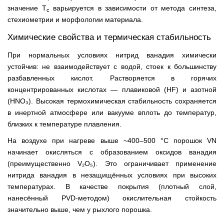
значение T
варьируется в зависимости от метода синтеза,
c
стехиометрии и морфологии материала.
Химические свойства и термическая стабильность
При нормальных условиях нитрид ванадия химически
устойчив: не взаимодействует с водой, стоек к большинству
разбавленных кислот. Растворяется в горячих
концентрированных кислотах — плавиковой (HF) и азотной
(HNO₃). Высокая термохимическая стабильность сохраняется
в инертной атмосфере или вакууме вплоть до температур,
близких к температуре плавления.
На воздухе при нагреве выше ~400–500 °С порошок VN
начинает окисляться с образованием оксидов ванадия
(преимущественно V₂O₅). Это ограничивает применение
нитрида ванадия в незащищённых условиях при высоких
температурах. В качестве покрытия (плотный слой,
нанесённый PVD-методом) окислительная стойкость
значительно выше, чем у рыхлого порошка.