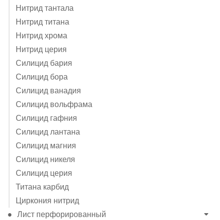
Нитрид тантала
Нитрид титана
Нитрид хрома
Нитрид церия
Силицид бария
Силицид бора
Силицид ванадия
Силицид вольфрама
Силицид гафния
Силицид лантана
Силицид магния
Силицид никеля
Силицид церия
Титана карбид
Циркония нитрид
Лист перфорированный