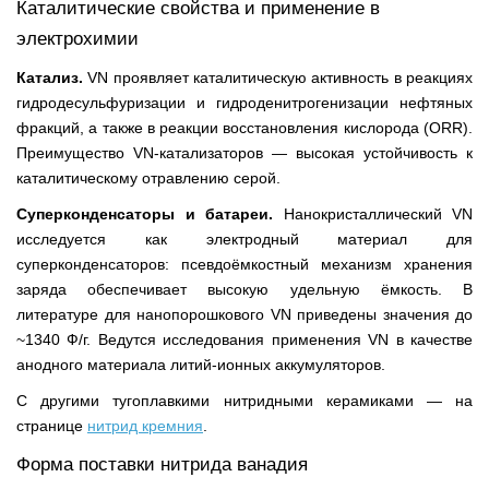
Каталитические свойства и применение в
электрохимии
Катализ.
VN проявляет каталитическую активность в реакциях
гидродесульфуризации и гидроденитрогенизации нефтяных
фракций, а также в реакции восстановления кислорода (ORR).
Преимущество VN-катализаторов — высокая устойчивость к
каталитическому отравлению серой.
Суперконденсаторы и батареи.
Нанокристаллический VN
исследуется как электродный материал для
суперконденсаторов: псевдоёмкостный механизм хранения
заряда обеспечивает высокую удельную ёмкость. В
литературе для нанопорошкового VN приведены значения до
~1340 Ф/г. Ведутся исследования применения VN в качестве
анодного материала литий-ионных аккумуляторов.
С другими тугоплавкими нитридными керамиками — на
странице
нитрид кремния
.
Форма поставки нитрида ванадия