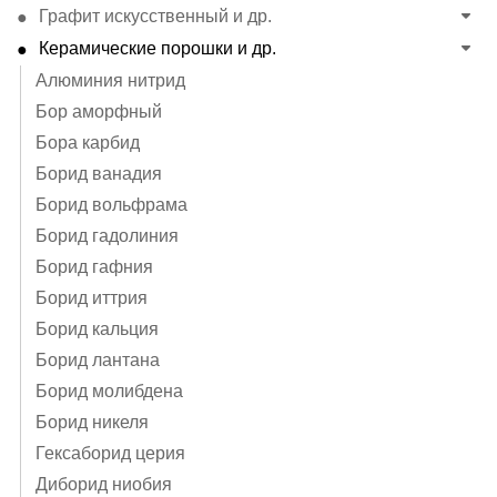
Графит искусственный и др.
Керамические порошки и др.
Алюминия нитрид
Бор аморфный
Бора карбид
Борид ванадия
Борид вольфрама
Борид гадолиния
Борид гафния
Борид иттрия
Борид кальция
Борид лантана
Борид молибдена
Борид никеля
Гексаборид церия
Диборид ниобия