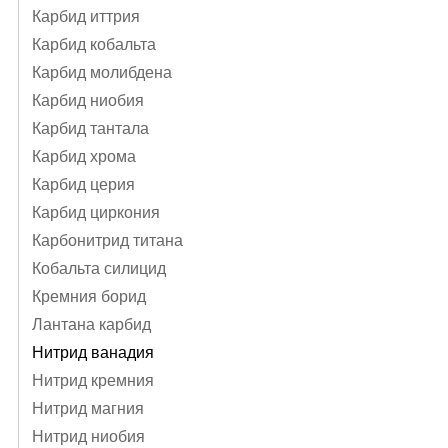
Карбид иттрия
Карбид кобальта
Карбид молибдена
Карбид ниобия
Карбид тантала
Карбид хрома
Карбид церия
Карбид циркония
Карбонитрид титана
Кобальта силицид
Кремния борид
Лантана карбид
Нитрид ванадия
Нитрид кремния
Нитрид магния
Нитрид ниобия