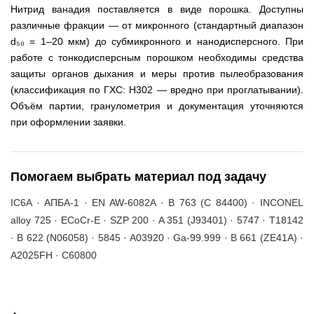
Нитрид ванадия поставляется в виде порошка. Доступны
различные фракции — от микронного (стандартный диапазон
d₅₀ = 1–20 мкм) до субмикронного и нанодисперсного. При
работе с тонкодисперсным порошком необходимы средства
защиты органов дыхания и меры против пылеобразования
(классификация по ГХС: H302 — вредно при проглатывании).
Объём партии, гранулометрия и документация уточняются
при оформлении заявки.
Помогаем выбрать материал под задачу
IC6A · АПБА-1 · EN AW-6082A · B 763 (C 84400) · INCONEL
alloy 725 · ECoCr-E · SZP 200 · A 351 (J93401) · 5747 · T18142
· B 622 (N06058) · 5845 · A03920 · Ga-99.999 · B 661 (ZE41A) ·
A2025FH · C60800