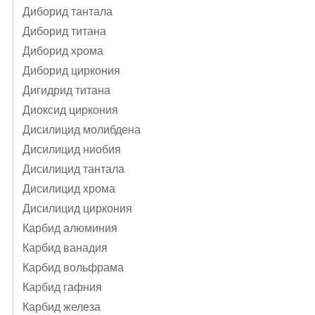
Диборид тантала
Диборид титана
Диборид хрома
Диборид циркония
Дигидрид титана
Диоксид циркония
Дисилицид молибдена
Дисилицид ниобия
Дисилицид тантала
Дисилицид хрома
Дисилицид циркония
Карбид алюминия
Карбид ванадия
Карбид вольфрама
Карбид гафния
Карбид железа