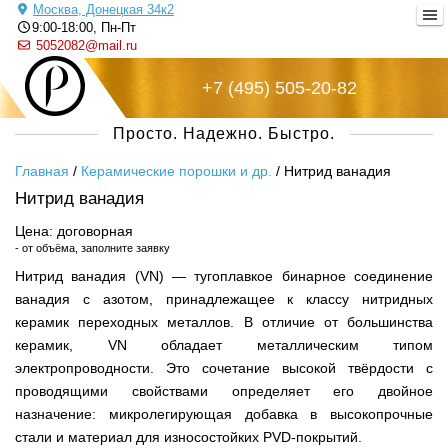
Москва, Донецкая 34к2
9:00-18:00, Пн-Пт
5052082@mail.ru
+7 (495) 505-20-82
Русский металл
Просто. Надежно. Быстро.
Главная
/
Керамические порошки и др.
/
Нитрид ванадия
Нитрид ванадия
Цена: договорная
- от объёма, заполните заявку
Нитрид ванадия (VN) — тугоплавкое бинарное соединение
ванадия с азотом, принадлежащее к классу нитридных
керамик переходных металлов. В отличие от большинства
керамик, VN обладает металлическим типом
электропроводности. Это сочетание высокой твёрдости с
проводящими свойствами определяет его двойное
назначение: микролегирующая добавка в высокопрочные
стали и материал для износостойких PVD-покрытий.