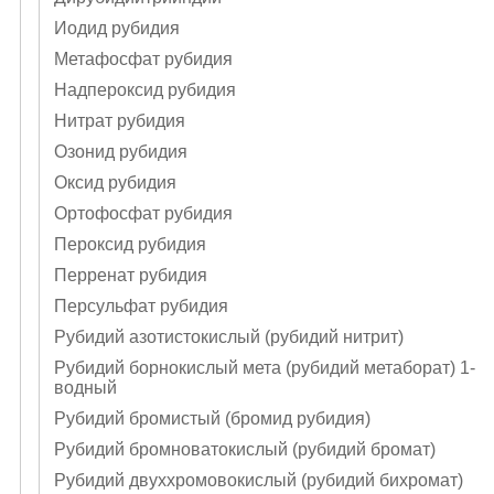
Иодид рубидия
Метафосфат рубидия
Надпероксид рубидия
Нитрат рубидия
Озонид рубидия
Оксид рубидия
Ортофосфат рубидия
Пероксид рубидия
Перренат рубидия
Персульфат рубидия
Рубидий азотистокислый (рубидий нитрит)
Рубидий борнокислый мета (рубидий метаборат) 1-
водный
Рубидий бромистый (бромид рубидия)
Рубидий бромноватокислый (рубидий бромат)
Рубидий двуххромовокислый (рубидий бихромат)