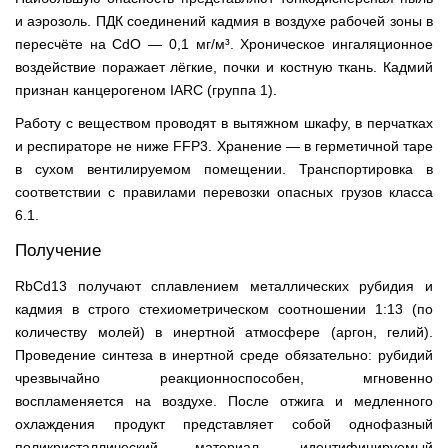
и аэрозоль. ПДК соединений кадмия в воздухе рабочей зоны в
пересчёте на CdO — 0,1 мг/м³. Хроническое ингаляционное
воздействие поражает лёгкие, почки и костную ткань. Кадмий
признан канцерогеном IARC (группа 1).
Работу с веществом проводят в вытяжном шкафу, в перчатках
и респираторе не ниже FFP3. Хранение — в герметичной таре
в сухом вентилируемом помещении. Транспортировка в
соответствии с правилами перевозки опасных грузов класса
6.1.
Получение
RbCd13 получают сплавлением металлических рубидия и
кадмия в строго стехиометрическом соотношении 1:13 (по
количеству молей) в инертной атмосфере (аргон, гелий).
Проведение синтеза в инертной среде обязательно: рубидий
чрезвычайно реакционноспособен, мгновенно
воспламеняется на воздухе. После отжига и медленного
охлаждения продукт представляет собой однофазный
поликристаллический материал, идентифицируемый