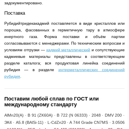
задокументировано.
Поставка
Рубидийтридекакадмий поставляется в виде кристаллов или
порошка, фасованных в герметичную тару в атмосфере
инертного газа. Форма поставки и объём партии
согласовываются с менеджерами. По техническим вопросам и
условиям отгрузки —
кадмий металлический
и сопутствующие
кадмиевые материалы представлены в соответствующем
разделе каталога; вся продуктовая линейка соединений
рубидия — в разделе
интерметаллических соединений
рубидия
.
Поставим любой сплав по ГОСТ или
международному стандарту
AlMn20(A) · B 91 (ZK60A) · B 722 (N 06333) · 2048 · DMV 200 ·
ЭК4 · A5.8 (BAlSi-11) · L-CdZn20 · A 744 Grade CN7MS · 3.0506