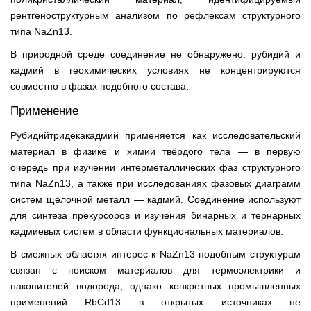
рентгеноструктурным анализом по рефлексам структурного
типа NaZn13.
В природной среде соединение не обнаружено: рубидий и
кадмий в геохимических условиях не концентрируются
совместно в фазах подобного состава.
Применение
Рубидийтридекакадмий применяется как исследовательский
материал в физике и химии твёрдого тела — в первую
очередь при изучении интерметаллических фаз структурного
типа NaZn13, а также при исследованиях фазовых диаграмм
систем щелочной металл — кадмий. Соединение используют
для синтеза прекурсоров и изучения бинарных и тернарных
кадмиевых систем в области функциональных материалов.
В смежных областях интерес к NaZn13-подобным структурам
связан с поиском материалов для термоэлектрики и
накопителей водорода, однако конкретных промышленных
применений RbCd13 в открытых источниках не