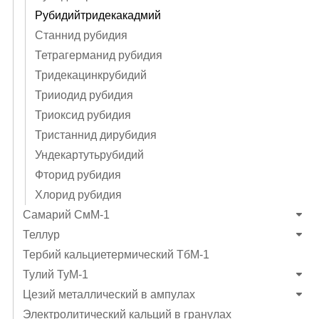
Рубидийтридекакадмий
Станнид рубидия
Тетрагерманид рубидия
Тридекацинкрубидий
Трииодид рубидия
Триоксид рубидия
Тристаннид дирубидия
Ундекартутьрубидий
Фторид рубидия
Хлорид рубидия
Самарий СмМ-1
Теллур
Тербий кальциетермический ТбМ-1
Тулий ТуМ-1
Цезий металлический в ампулах
Электролитический кальций в гранулах