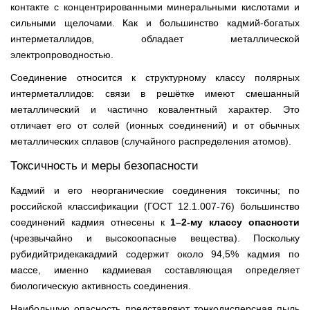
контакте с концентрированными минеральными кислотами и
сильными щелочами. Как и большинство кадмий-богатых
интерметаллидов, обладает металлической
электропроводностью.
Соединение относится к структурному классу полярных
интерметаллидов: связи в решётке имеют смешанный
металлический и частично ковалентный характер. Это
отличает его от солей (ионных соединений) и от обычных
металлических сплавов (случайного распределения атомов).
Токсичность и меры безопасности
Кадмий и его неорганические соединения токсичны; по
российской классификации (ГОСТ 12.1.007-76) большинство
соединений кадмия отнесены к
1–2-му классу опасности
(чрезвычайно и высокоопасные вещества). Поскольку
рубидийтридекакадмий содержит около 94,5% кадмия по
массе, именно кадмиевая составляющая определяет
биологическую активность соединения.
Наибольшую опасность представляют тонкодисперсная пыль