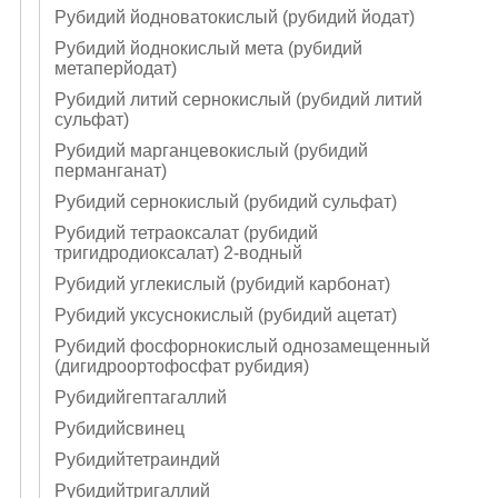
Рубидий йодноватокислый (рубидий йодат)
Рубидий йоднокислый мета (рубидий
метаперйодат)
Рубидий литий сернокислый (рубидий литий
сульфат)
Рубидий марганцевокислый (рубидий
перманганат)
Рубидий сернокислый (рубидий сульфат)
Рубидий тетраоксалат (рубидий
тригидродиоксалат) 2-водный
Рубидий углекислый (рубидий карбонат)
Рубидий уксуснокислый (рубидий ацетат)
Рубидий фосфорнокислый однозамещенный
(дигидроортофосфат рубидия)
Рубидийгептагаллий
Рубидийсвинец
Рубидийтетраиндий
Рубидийтригаллий