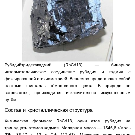
Рубидийтридекакадмий (RbCd13) — бинарное
интерметаллическое соединение рубидия и кадмия с
фиксированной стехиометрией. Вещество представляет собой
плотные кристаллы тёмно-серого цвета. В природе не
встречается, производится исключительно искусственным
путём.
Состав и кристаллическая структура
Химическая формула: RbCd13, один атом рубидия на
тринадцать атомов кадмия. Молярная масса — 1546,8 г/моль
(Rb: 85,47 + 13 × Cd: 112,41). Массовая доля кадмия