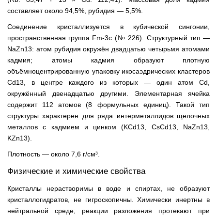
составляет около 94,5%, рубидия — 5,5%.
Соединение кристаллизуется в кубической сингонии,
пространственная группа Fm-3c (№ 226). Структурный тип —
NaZn13: атом рубидия окружён двадцатью четырьмя атомами
кадмия; атомы кадмия образуют плотную
объёмноцентрированную упаковку икосаэдрических кластеров
Cd13, в центре каждого из которых — один атом Cd,
окружённый двенадцатью другими. Элементарная ячейка
содержит 112 атомов (8 формульных единиц). Такой тип
структуры характерен для ряда интерметаллидов щелочных
металлов с кадмием и цинком (KCd13, CsCd13, NaZn13,
KZn13).
Плотность — около 7,6 г/см³.
Физические и химические свойства
Кристаллы нерастворимы в воде и спиртах, не образуют
кристаллогидратов, не гигроскопичны. Химически инертны в
нейтральной среде; реакции разложения протекают при