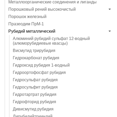
Металлоорганические соединения и лиганды
Порошковый рений высокочистый
Порошок железный
Празеодим ПрМ-1
Рубидий металлический
Алюминий рубидий сульфат 12-водный
(алюморубидиевые квасцы)
Висмутид трирубидия
Гидрокарбонат рубидия
Гидроксид рубидия 1-водный
Гидроортофосфат рубидия
Гидросульфат рубидия
Гидросульфит рубидия
Гидротартрат рубидия
Гидрофторид рубидия
Дивисмутид рубидия
Дирубидийтрииндий