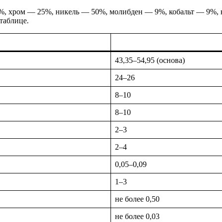
%, хром — 25%, никель — 50%, молибден — 9%, кобальт — 9%,
таблице.
43,35–54,95 (основа)
24–26
8–10
8–10
2–3
2–4
0,05–0,09
1–3
не более 0,50
не более 0,03