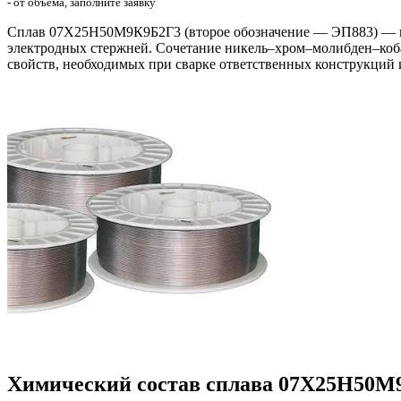
- от объёма, заполните заявку
Сплав 07Х25Н50М9К9Б2Г3 (второе обозначение — ЭП883) — вы
электродных стержней. Сочетание никель–хром–молибден–коб
свойств, необходимых при сварке ответственных конструкций 
Химический состав сплава 07Х25Н50М