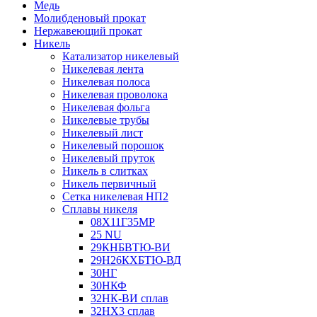
Медь
Молибденовый прокат
Нержавеющий прокат
Никель
Катализатор никелевый
Никелевая лента
Никелевая полоса
Никелевая проволока
Никелевая фольга
Никелевые трубы
Никелевый лист
Никелевый порошок
Никелевый пруток
Никель в слитках
Никель первичный
Сетка никелевая НП2
Сплавы никеля
08Х11Г35МР
25 NU
29КНБВТЮ-ВИ
29Н26КХБТЮ-ВД
30НГ
30НКФ
32НК-ВИ сплав
32НХ3 сплав