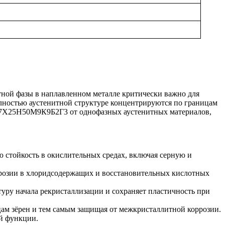
ной фазы в наплавленном металле критически важно для
лностью аустенитной структуре концентрируются по границам
 07Х25Н50М9К9Б2Г3 от однофазных аустенитных материалов,
ю стойкость в окислительных средах, включая серную и
ррозии в хлоридсодержащих и восстановительных кислотных
ру начала рекристаллизации и сохраняет пластичность при
ам зёрен и тем самым защищая от межкристаллитной коррозии.
й функции.