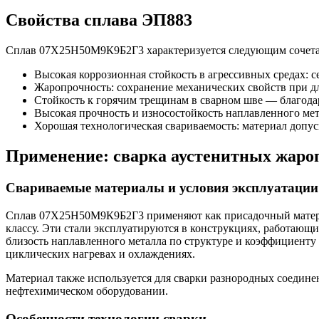
Свойства сплава ЭП883
Сплав 07Х25Н50М9К9Б2Г3 характеризуется следующим сочета
Высокая коррозионная стойкость в агрессивных средах: 
Жаропрочность: сохранение механических свойств при дл
Стойкость к горячим трещинам в сварном шве — благод
Высокая прочность и износостойкость наплавленного мет
Хорошая технологическая свариваемость: материал допус
Применение: сварка аустенитных жаро
Свариваемые материалы и условия эксплуатации
Сплав 07Х25Н50М9К9Б2Г3 применяют как присадочный матери
классу. Эти стали эксплуатируются в конструкциях, работающи
близость наплавленного металла по структуре и коэффициенту
циклических нагревах и охлаждениях.
Материал также используется для сварки разнородных соединен
нефтехимическом оборудовании.
Особенности технологии сварки