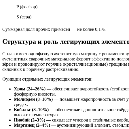
P (фосфор)
S (сера)
Суммарная доля прочих примесей — не более 0,1%.
Структура и роль легирующих элемент
Сплав имеет однофазную аустенитную матрицу с регламентир
аустенитных сварочных материалов: феррит эффективно погло
зёрен и провоцируют горячие (кристаллизационные) трещины 
склонных к горячему растрескиванию.
Функции отдельных легирующих элементов:
Хром (24–26%)
— обеспечивает жаростойкость (стойкост
фосфорную кислоты.
Молибден (8–10%)
— повышает жаропрочность за счёт у
средах.
Кобальт (8–10%)
— обеспечивает дополнительное твёрдо
высоких температурах.
Ниобий (2–3%)
— связывает углерод в стабильные карби
Марганец (2–4%)
— аустенизирующий элемент, стабилизи