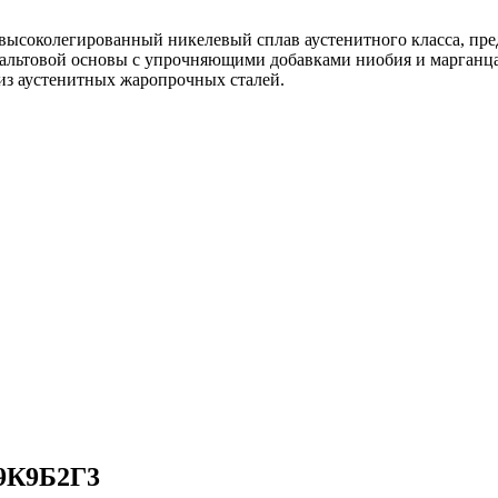
соколегированный никелевый сплав аустенитного класса, пред
альтовой основы с упрочняющими добавками ниобия и марганца
из аустенитных жаропрочных сталей.
9К9Б2Г3