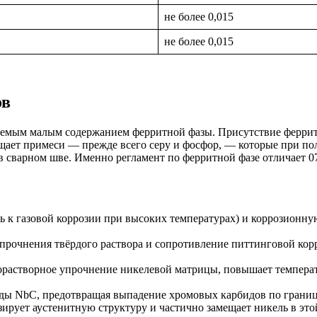
не более 0,015
не более 0,015
ов
уемым малым содержанием ферритной фазы. Присутствие феррит
щает примеси — прежде всего серу и фосфор, — которые при по
в сварном шве. Именно регламент по ферритной фазе отличает
ь к газовой коррозии при высоких температурах) и коррозионну
прочнения твёрдого раствора и сопротивление питтинговой ко
растворное упрочнение никелевой матрицы, повышает температу
ды NbC, предотвращая выпадение хромовых карбидов по границ
рует аустенитную структуру и частично замещает никель в это