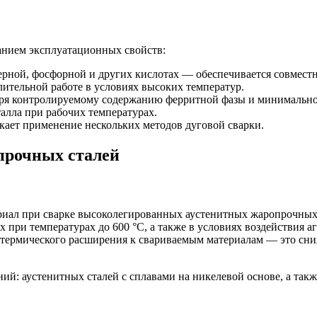
нием эксплуатационных свойств:
серной, фосфорной и других кислотах — обеспечивается совмест
ительной работе в условиях высоких температур.
аря контролируемому содержанию ферритной фазы и минимально
алла при рабочих температурах.
кает применение нескольких методов дуговой сварки.
прочных сталей
ал при сварке высоколегированных аустенитных жаропрочных 
х при температурах до 600 °С, а также в условиях воздействия 
 термического расширения к свариваемым материалам — это сни
ий: аустенитных сталей с сплавами на никелевой основе, а так