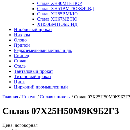
Сплав ХН40МГБТЮР
Сплав ХН51ВМТЮКФР-ВД
Сплав ХН55ВМКЮ
Сплав ХН67МВТЮ
ХН50ВМТЮБК-ИД
Ниобиевый прокат
Нихром
Олово
Припой
Редкоземельный металл и др.
Свинец
Сплав
Сталь
Танталовый прокат
Титановый прокат
Цинк
Цирконий промышленный
Главная
/
Никель
/
Сплавы никеля
/
Сплав 07Х25Н50М9К9Б2Г
Сплав 07Х25Н50М9К9Б2Г3
Цена: договорная