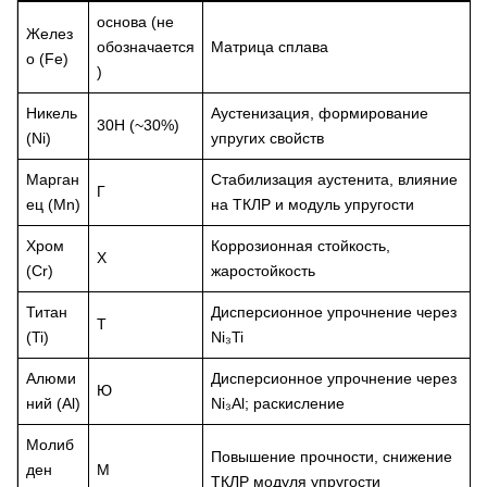
основа (не
Желез
обозначается
Матрица сплава
о (Fe)
)
Никель
Аустенизация, формирование
30Н (~30%)
(Ni)
упругих свойств
Марган
Стабилизация аустенита, влияние
Г
ец (Mn)
на ТКЛР и модуль упругости
Хром
Коррозионная стойкость,
Х
(Cr)
жаростойкость
Титан
Дисперсионное упрочнение через
Т
(Ti)
Ni₃Ti
Алюми
Дисперсионное упрочнение через
Ю
ний (Al)
Ni₃Al; раскисление
Молиб
Повышение прочности, снижение
ден
М
ТКЛР модуля упругости