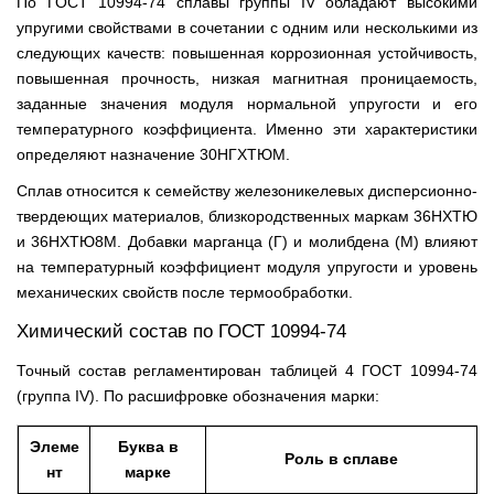
По ГОСТ 10994-74 сплавы группы IV обладают высокими
упругими свойствами в сочетании с одним или несколькими из
следующих качеств: повышенная коррозионная устойчивость,
повышенная прочность, низкая магнитная проницаемость,
заданные значения модуля нормальной упругости и его
температурного коэффициента. Именно эти характеристики
определяют назначение 30НГХТЮМ.
Сплав относится к семейству железоникелевых дисперсионно-
твердеющих материалов, близкородственных маркам 36НХТЮ
и 36НХТЮ8М. Добавки марганца (Г) и молибдена (М) влияют
на температурный коэффициент модуля упругости и уровень
механических свойств после термообработки.
Химический состав по ГОСТ 10994-74
Точный состав регламентирован таблицей 4 ГОСТ 10994-74
(группа IV). По расшифровке обозначения марки:
Элеме
Буква в
Роль в сплаве
нт
марке