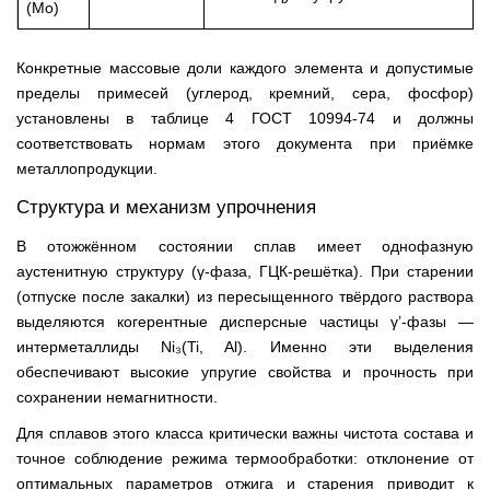
(Mo)
Конкретные массовые доли каждого элемента и допустимые
пределы примесей (углерод, кремний, сера, фосфор)
установлены в таблице 4 ГОСТ 10994-74 и должны
соответствовать нормам этого документа при приёмке
металлопродукции.
Структура и механизм упрочнения
В отожжённом состоянии сплав имеет однофазную
аустенитную структуру (γ-фаза, ГЦК-решётка). При старении
(отпуске после закалки) из пересыщенного твёрдого раствора
выделяются когерентные дисперсные частицы γ’-фазы —
интерметаллиды Ni₃(Ti, Al). Именно эти выделения
обеспечивают высокие упругие свойства и прочность при
сохранении немагнитности.
Для сплавов этого класса критически важны чистота состава и
точное соблюдение режима термообработки: отклонение от
оптимальных параметров отжига и старения приводит к