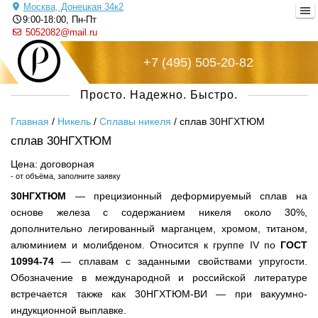
Москва, Донецкая 34к2
9:00-18:00, Пн-Пт
5052082@mail.ru
+7 (495) 505-20-82
Русский металл
Просто. Надежно. Быстро.
Главная
/
Никель
/
Сплавы никеля
/
сплав 30НГХТЮМ
сплав 30НГХТЮМ
Цена: договорная
- от объёма, заполните заявку
30НГХТЮМ
— прецизионный деформируемый сплав на
основе железа с содержанием никеля около 30%,
дополнительно легированный марганцем, хромом, титаном,
алюминием и молибденом. Относится к группе IV по
ГОСТ
10994-74
— сплавам с заданными свойствами упругости.
Обозначение в международной и российской литературе
встречается также как 30НГХТЮМ-ВИ — при вакуумно-
индукционной выплавке.