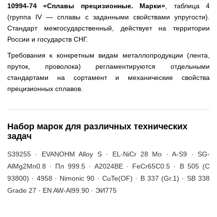
10994-74 «Сплавы прецизионные. Марки»
, таблица 4
(группа IV — сплавы с заданными свойствами упругости).
Стандарт межгосударственный, действует на территории
России и государств СНГ.
Требования к конкретным видам металлопродукции (лента,
пруток, проволока) регламентируются отдельными
стандартами на сортамент и механические свойства
прецизионных сплавов.
Набор марок для различных технических
задач
S39255 · EVANOHM Alloy S · EL-NiCr 28 Mo · A-S9 · SG-
AlMg2Mn0.8 · Пл 999.5 · A2024BE · FeCr65C0.5 · B 505 (C
93800) · 4958 · Nimonic 90 · CuTe(OF) · B 337 (Gr.1) · SB 338
Grade 27 · EN AW-Al99.90 · ЭИ775