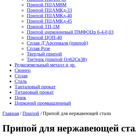
Припой ПЦАМ8М
Припой ПЦАМКд-33
Припой ПЦАМКд-40
Припой ПЦАМКд-45
Припой ТП-1М
Припой циркониевый ПМФОЦр 6-4-0,03
Припой ЦОП-40
Сплав Д’Арсенваля (припой)
Сплав Розе
Твердый припой
Третник (припой Ол62Св38)
Редкоземельный металл и др.
Свинец
Сплав
Сталь
Танталовый прокат
Титановый прокат
Цинк
Цирконий промышленный
Главная
/
Припой
/
Припой для нержавеющей стали
Припой для нержавеющей ста