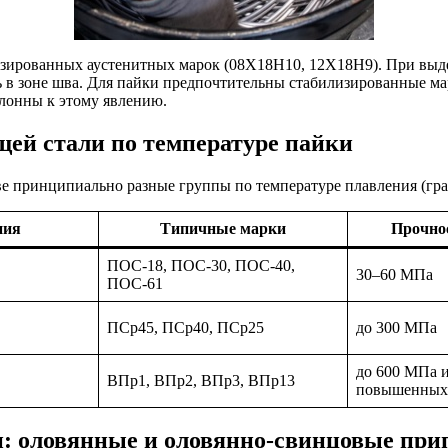
зированных аустенитных марок (08Х18Н10, 12Х18Н9). При выде
сть в зоне шва. Для пайки предпочтительны стабилизированные 
клонны к этому явлению.
ей стали по температуре пайки
ве принципиально разные группы по температуре плавления (гра
ния
Типичные марки
Прочнос
ПОС-18, ПОС-30, ПОС-40,
30–60 МПа
ПОС-61
ПСр45, ПСр40, ПСр25
до 300 МПа
до 600 МПа 
ВПр1, ВПр2, ВПр3, ВПр13
повышенных
: оловянные и оловянно-свинцовые при