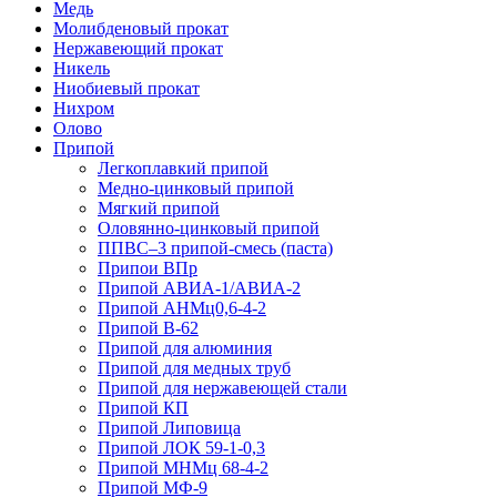
Медь
Молибденовый прокат
Нержавеющий прокат
Никель
Ниобиевый прокат
Нихром
Олово
Припой
Легкоплавкий припой
Медно-цинковый припой
Мягкий припой
Оловянно-цинковый припой
ППВС–3 припой-смесь (паста)
Припои ВПр
Припой АВИА-1/АВИА-2
Припой АНМц0,6-4-2
Припой В-62
Припой для алюминия
Припой для медных труб
Припой для нержавеющей стали
Припой КП
Припой Липовица
Припой ЛОК 59-1-0,3
Припой МНМц 68-4-2
Припой МФ-9