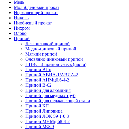
Медь
Молибденовый прокат
Нержавеющий прокат
Никель
Ниобиевый прокат
Нихром
Олово
Припой
Легкоплавкий припой
Медно-цинковый припой
Мягкий припой
Оловянно-цинковый припой
ППВС–3 припой-смесь (паста)
Припои ВПр
Припой АВИА-1/АВИА-2
Припой АНМц0,6-4-2
Припой В-62
Припой для алюминия
Припой для медных труб
Припой для нержавеющей стали
Припой КП
Припой Липовица
Припой ЛОК 59-1-0,3
Припой МНМц 68-4-2
Припой МФ-9