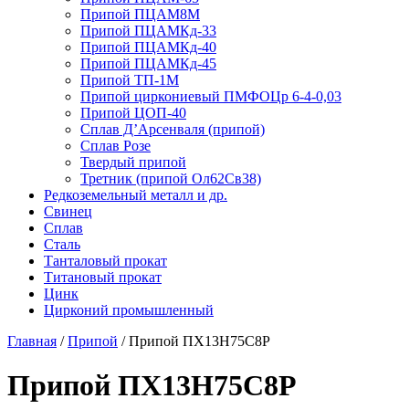
Припой ПЦАМ8М
Припой ПЦАМКд-33
Припой ПЦАМКд-40
Припой ПЦАМКд-45
Припой ТП-1М
Припой циркониевый ПМФОЦр 6-4-0,03
Припой ЦОП-40
Сплав Д’Арсенваля (припой)
Сплав Розе
Твердый припой
Третник (припой Ол62Св38)
Редкоземельный металл и др.
Свинец
Сплав
Сталь
Танталовый прокат
Титановый прокат
Цинк
Цирконий промышленный
Главная
/
Припой
/
Припой ПХ13Н75С8Р
Припой ПХ13Н75С8Р