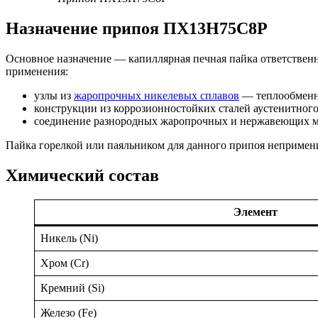
Назначение припоя ПХ13Н75С8Р
Основное назначение — капиллярная печная пайка ответствен
применения:
узлы из
жаропрочных никелевых сплавов
— теплообменни
конструкции из коррозионностойких сталей аустенитного
соединение разнородных жаропрочных и нержавеющих ма
Пайка горелкой или паяльником для данного припоя непримени
Химический состав
Элемент
Никель (Ni)
Хром (Cr)
Кремний (Si)
Железо (Fe)