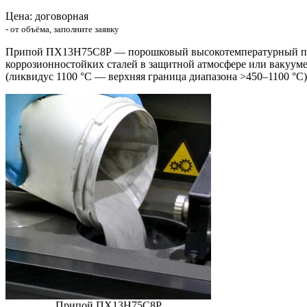
Цена: договорная
- от объёма, заполните заявку
Припой ПХ13Н75С8Р — порошковый высокотемпературный припо
коррозионностойких сталей в защитной атмосфере или вакууме
(ликвидус 1100 °С — верхняя граница диапазона >450–1100 °С)
Припой ПХ13Н75С8Р