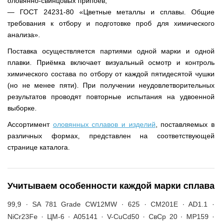
оловянно-свинцовых припоев;
— ГОСТ 24231-80 «Цветные металлы и сплавы. Общие
требования к отбору и подготовке проб для химического
анализа».
Поставка осуществляется партиями одной марки и одной
плавки. Приёмка включает визуальный осмотр и контроль
химического состава по отбору от каждой пятидесятой чушки
(но не менее пяти). При получении неудовлетворительных
результатов проводят повторные испытания на удвоенной
выборке.
Ассортимент
оловянных сплавов и изделий
, поставляемых в
различных формах, представлен на соответствующей
странице каталога.
Учитываем особенности каждой марки сплава
99,9 · SA 781 Grade CW12MW · 625 · CM201E · AD1.1 ·
NiCr23Fe · ЦМ-6 · A05141 · V-CuCd50 · СвСр 20 · MP159 ·