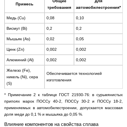
Общие
Для
Примесь
требования
автомобилестроения*
Медь (Cu)
0,08
0,10
Висмут (Bi)
0,2
0,2
Мышьяк (As)
0,02
0,05
Цинк (Zn)
0,002
0,002
Алюминий (Al)
0,002
0,002
Железо (Fe),
Обеспечивается технологией
никель (Ni), сера
изготовления
(S)
* Примечание 2 к таблице ГОСТ 21930-76: в сурьмянистых
припоях марок ПОССу 40-2, ПОССу 30-2 и ПОССу 18-2,
применяемых в автомобилестроении, допускается массовая
доля меди до 0,1 % и мышьяка до 0,05 %.
Влияние компонентов на свойства сплава