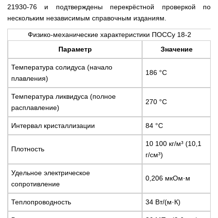
21930-76 и подтверждены перекрёстной проверкой по
нескольким независимым справочным изданиям.
Физико-механические характеристики ПОССу 18-2
Параметр
Значение
Температура солидуса (начало
186 °С
плавления)
Температура ликвидуса (полное
270 °С
расплавление)
Интервал кристаллизации
84 °С
10 100 кг/м³ (10,1
Плотность
г/см³)
Удельное электрическое
0,206 мкОм·м
сопротивление
Теплопроводность
34 Вт/(м·К)