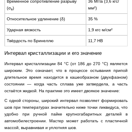
Временное сопротивление разрыву
36 МПа (3,6 кгс/
(σ
)
мм²)
в
Относительное удлинение (δ)
35 %
Ударная вязкость
1,9 кгс·м/см²
Твёрдость по Бринеллю
11,7 НВ
Интервал кристаллизации и его значение
Интервал кристаллизации 84 °С (от 186 до 270 °С) является
широким. Это означает, что в процессе остывания припой
длительное время находится в кашеобразном (двухфазном)
состоянии — когда часть сплава уже затвердела, а часть
остаётся жидкой. На практике это имеет двоякое значение:
С одной стороны, широкий интервал позволяет формировать
шов при температурах значительно ниже точки ликвидуса, что
удобно при ручной пайке крупногабаритных деталей в
автомобилестроении. Мастер может работать с пластичной
массой, выравнивая и уплотняя шов.