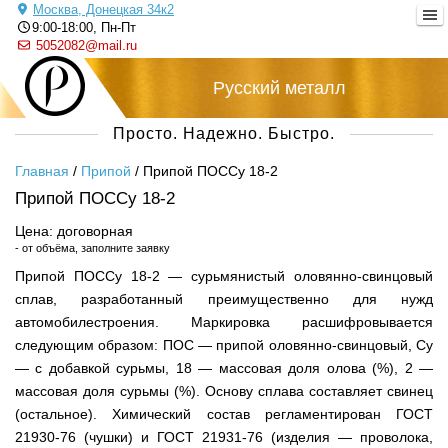
Москва, Донецкая 34к2
9:00-18:00, Пн-Пт
5052082@mail.ru
Русский металл
Просто. Надежно. Быстро.
Главная
/
Припой
/
Припой ПОССу 18-2
Припой ПОССу 18-2
Цена: договорная
- от объёма, заполните заявку
Припой ПОССу 18-2 — сурьмянистый оловянно-свинцовый
сплав, разработанный преимущественно для нужд
автомобилестроения. Маркировка расшифровывается
следующим образом: ПОС — припой оловянно-свинцовый, Су
— с добавкой сурьмы, 18 — массовая доля олова (%), 2 —
массовая доля сурьмы (%). Основу сплава составляет свинец
(остальное). Химический состав регламентирован ГОСТ
21930-76 (чушки) и ГОСТ 21931-76 (изделия — проволока,