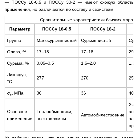
— ПОССу 18-0,5 и ПОССу 30-2 — имеют схожую область
применения, но различаются по составу и свойствам.
Сравнительные характеристики близких марок
Параметр
ПОССу 18-0,5
ПОССу 18-2
Группа
Малосурьмянистый
Сурьмянистый
Сур
Олово, %
17–18
17–18
29–
Сурьма, %
0,05–0,5
1,5–2,0
1,5–
Ликвидус,
277
270
250
°С
σ
, МПа
36
36
40
в
Хол
Основное
Теплообменники,
аппа
Автомобилестроение
применение
электролампы
эле
прои