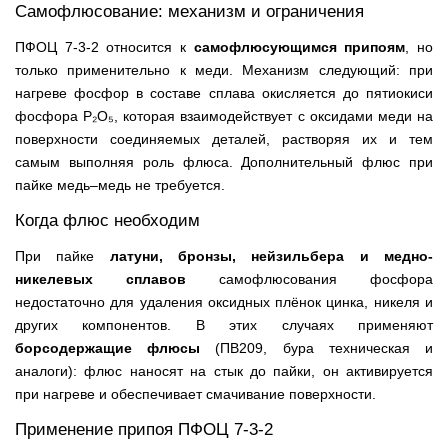
Самофлюсование: механизм и ограничения
ПФОЦ 7-3-2 относится к
самофлюсующимся припоям
, но
только применительно к меди. Механизм следующий: при
нагреве фосфор в составе сплава окисляется до пятиокиси
фосфора P₂O₅, которая взаимодействует с оксидами меди на
поверхности соединяемых деталей, растворяя их и тем
самым выполняя роль флюса. Дополнительный флюс при
пайке медь–медь не требуется.
Когда флюс необходим
При пайке
латуни, бронзы, нейзильбера и медно-
никелевых сплавов
самофлюсования фосфора
недостаточно для удаления оксидных плёнок цинка, никеля и
других компонентов. В этих случаях применяют
борсодержащие флюсы
(ПВ209, бура техническая и
аналоги): флюс наносят на стык до пайки, он активируется
при нагреве и обеспечивает смачивание поверхности.
Применение припоя ПФОЦ 7-3-2