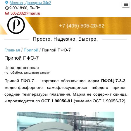
Москва, Донецкая 34к2
9:00-18:00, Пн-Пт
5052082@mail.ru
+7 (495) 505-20-82
Русский металл
Просто. Надежно. Быстро.
Главная
/
Припой
/
Припой ПФО-7
Припой ПФО-7
Цена: договорная
- от объёма, заполните заявку
Припой ПФО-7 — торговое обозначение марки
ПФОЦ 7-3-2
,
медно-фосфорного самофлюсующегося твёрдого припоя
средней температуры плавления. Марка не содержит свинца
и производится по
ОСТ 1 90056-91
(заменил ОСТ 1 90056-72).