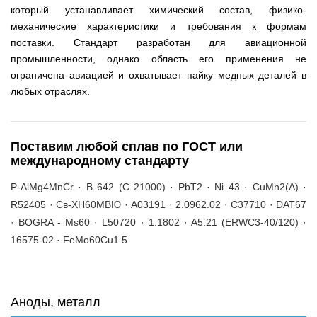
который устанавливает химический состав, физико-
механические характеристики и требования к формам
поставки. Стандарт разработан для авиационной
промышленности, однако область его применения не
ограничена авиацией и охватывает пайку медных деталей в
любых отраслях.
Поставим любой сплав по ГОСТ или
международному стандарту
P-AlMg4MnCr · B 642 (C 21000) · PbT2 · Ni 43 · CuMn2(A) ·
R52405 · Св-ХН60МВЮ · A03191 · 2.0962.02 · C37710 · DAT67
· BOGRA - Ms60 · L50720 · 1.1802 · A5.21 (ERWC3-40/120) ·
16575-02 · FeMo60Cu1.5
Аноды, металл