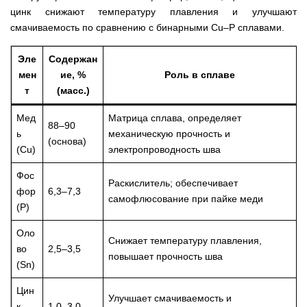
цинк снижают температуру плавления и улучшают
смачиваемость по сравнению с бинарными Cu–P сплавами.
Эле
Содержан
мен
ие, %
Роль в сплаве
т
(масс.)
Мед
Матрица сплава, определяет
88–90
ь
механическую прочность и
(основа)
(Cu)
электропроводность шва
Фос
Раскислитель; обеспечивает
фор
6,3–7,3
самофлюсование при пайке меди
(P)
Оло
Снижает температуру плавления,
во
2,5–3,5
повышает прочность шва
(Sn)
Цин
Улучшает смачиваемость и
к
1,0–3,0