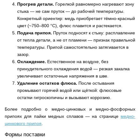
Прогрев детали.
Горелкой равномерно нагревают зону
стыка — не сам пруток — до рабочей температуры.
Конкретный ориентир: медь приобретает тёмно-красный
цвет (~750–800 °C), флюс плавится и растекается.
Подача припоя.
Пруток подносят к стыку: расплавление
от тепла детали, а не от пламени — признак правильной
температуры. Припой самостоятельно затягивается в
зазор.
Охлаждение.
Естественное на воздухе, без
принудительного охлаждения водой — резкая закалка
увеличивает остаточные напряжения в шве.
Удаление остатков флюса.
После остывания
промывают горячей водой или щёткой: флюсовые
остатки гигроскопичны и вызывают коррозию.
Более подробно о медно-цинковых и медно-фосфорных
припоях для пайки медных сплавов — на странице
медно-
цинкового припоя
.
Формы поставки