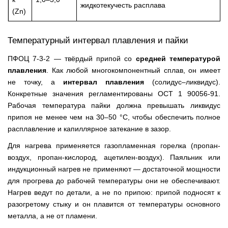
жидкотекучесть расплава
(Zn)
Температурный интервал плавления и пайки
ПФОЦ 7-3-2 — твёрдый припой со
средней температурой
плавления
. Как любой многокомпонентный сплав, он имеет
не точку, а
интервал плавления
(солидус–ликвидус).
Конкретные значения регламентированы ОСТ 1 90056-91.
Рабочая температура пайки должна превышать ликвидус
припоя не менее чем на 30–50 °C, чтобы обеспечить полное
расплавление и капиллярное затекание в зазор.
Для нагрева применяется газопламенная горелка (пропан-
воздух, пропан-кислород, ацетилен-воздух). Паяльник или
индукционный нагрев не применяют — достаточной мощности
для прогрева до рабочей температуры они не обеспечивают.
Нагрев ведут по детали, а не по припою: припой подносят к
разогретому стыку и он плавится от температуры основного
металла, а не от пламени.