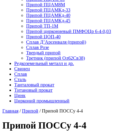
Припой ПЦАМ8М
Припой ПЦАМКд-33
Припой ПЦАМКд-40
Припой ПЦАМКд-45
Припой ТП-1М
Припой циркониевый ПМФОЦр 6-4-0,03
Припой ЦОП-40
Сплав Д’Арсенваля (припой)
Сплав Розе
Твердый припой
Третник (припой Ол62Св38)
Редкоземельный металл и др.
Свинец
Сплав
Сталь
Танталовый прокат
Титановый прокат
Цинк
Цирконий промышленный
Главная
/
Припой
/
Припой ПОССу 4-4
Припой ПОССу 4-4