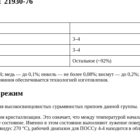
 21930-76
3–4
3–4
Остальное (~92%)
; медь — до 0,1%; никель — не более 0,08%; висмут — до 0,2%
юминия обеспечивается технологией изготовления.
 режим
о для высокосвинцовистых сурьмянистых припоев данной группы.
кристаллизации. Это означает, что между температурой начала
е состояние. Именно в этом состоянии выполняют лужение повер
видус 270 °С), рабочий диапазон для ПОССу 4-4 находится в обл