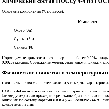
Химический состав ПОССу 4-4 по ГОСТ
Основные компоненты (% по массе):
Компонент
Олово (Sn)
Сурьма (Sb)
Свинец (Pb)
Нормируемые примеси: железо и сера — не более 0,02% каждый
0,002% каждый. Содержание железа, серы, никеля, цинка и ал
Физические свойства и температурный
Плотность сплава составляет около 10,5 г/см³, что характерн
ПОССу 4-4 — неэвтектический сплав с выраженным интервалом 
(ликвидусом) сплав проходит через «кашеобразное» пластично
близкими по составу марками (ПОССу 4-6: солидус 244 °С, лик
конкретной партии.