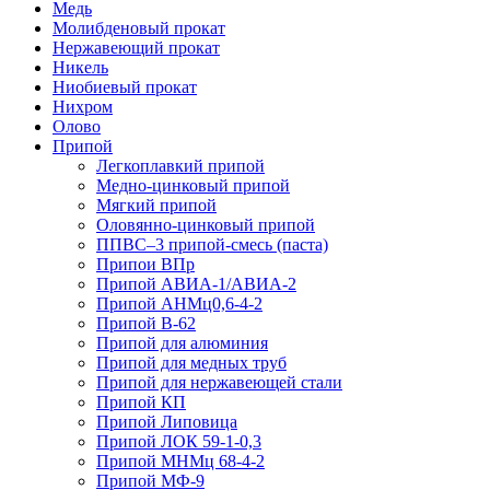
Медь
Молибденовый прокат
Нержавеющий прокат
Никель
Ниобиевый прокат
Нихром
Олово
Припой
Легкоплавкий припой
Медно-цинковый припой
Мягкий припой
Оловянно-цинковый припой
ППВС–3 припой-смесь (паста)
Припои ВПр
Припой АВИА-1/АВИА-2
Припой АНМц0,6-4-2
Припой В-62
Припой для алюминия
Припой для медных труб
Припой для нержавеющей стали
Припой КП
Припой Липовица
Припой ЛОК 59-1-0,3
Припой МНМц 68-4-2
Припой МФ-9