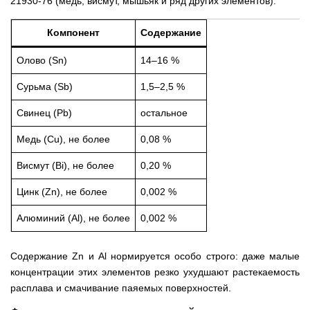
21930-76 (медь, висмут, мышьяк и ряд других элементов).
Компонент
Содержание
Олово (Sn)
14–16 %
Сурьма (Sb)
1,5–2,5 %
Свинец (Pb)
остальное
Медь (Cu), не более
0,08 %
Висмут (Bi), не более
0,20 %
Цинк (Zn), не более
0,002 %
Алюминий (Al), не более
0,002 %
Содержание Zn и Al нормируется особо строго: даже малые
концентрации этих элементов резко ухудшают растекаемость
расплава и смачивание паяемых поверхностей.