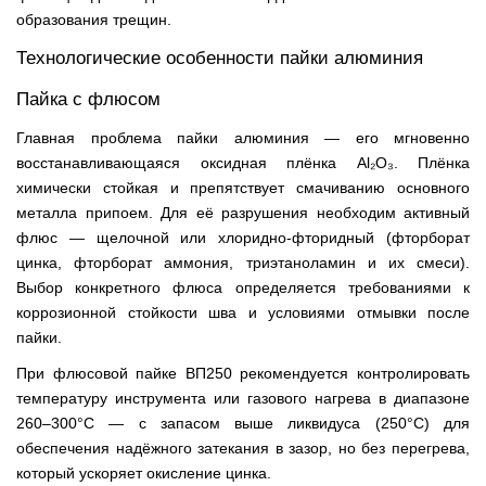
образования трещин.
Технологические особенности пайки алюминия
Пайка с флюсом
Главная проблема пайки алюминия — его мгновенно
восстанавливающаяся оксидная плёнка Al₂O₃. Плёнка
химически стойкая и препятствует смачиванию основного
металла припоем. Для её разрушения необходим активный
флюс — щелочной или хлоридно-фторидный (фторборат
цинка, фторборат аммония, триэтаноламин и их смеси).
Выбор конкретного флюса определяется требованиями к
коррозионной стойкости шва и условиями отмывки после
пайки.
При флюсовой пайке ВП250 рекомендуется контролировать
температуру инструмента или газового нагрева в диапазоне
260–300°С — с запасом выше ликвидуса (250°С) для
обеспечения надёжного затекания в зазор, но без перегрева,
который ускоряет окисление цинка.