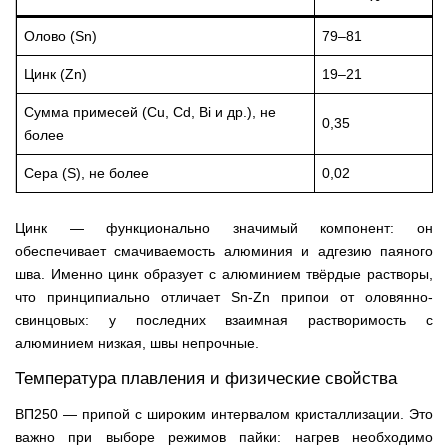
Олово (Sn)
79–81
Цинк (Zn)
19–21
Сумма примесей (Cu, Cd, Bi и др.), не
0,35
более
Сера (S), не более
0,02
Цинк — функционально значимый компонент: он
обеспечивает смачиваемость алюминия и адгезию паяного
шва. Именно цинк образует с алюминием твёрдые растворы,
что принципиально отличает Sn-Zn припои от оловянно-
свинцовых: у последних взаимная растворимость с
алюминием низкая, швы непрочные.
Температура плавления и физические свойства
ВП250 — припой с широким интервалом кристаллизации. Это
важно при выборе режимов пайки: нагрев необходимо