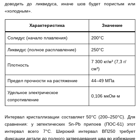
доводить до ликвидуса, иначе шов будет пористым или
«холодным».
Характеристика
Значение
Солидус (начало плавления)
200°С
Ликвидус (полное расплавление)
250°С
7 300 кг/м³ (7,3 г/
Плотность
см³)
Предел прочности на растяжение
44–49 МПа
Удельное электрическое
0,106 мкОм·м
сопротивление
Интервал кристаллизации составляет 50°С (200–250°С). Для
сравнения: у эвтектических Sn-Pb припоев (ПОС-61) этот
интервал всего 7°С. Широкий интервал ВП250 требует
фиксации детали до полного затвердевания шва во избежание