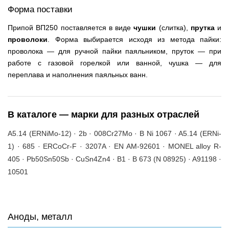
Форма поставки
Припой ВП250 поставляется в виде
чушки
(слитка),
прутка
и
проволоки
. Форма выбирается исходя из метода пайки:
проволока — для ручной пайки паяльником, пруток — при
работе с газовой горелкой или ванной, чушка — для
переплава и наполнения паяльных ванн.
В каталоге — марки для разных отраслей
A5.14 (ERNiMo-12) · 2b · 008Cr27Mo · B Ni 1067 · A5.14 (ERNi-
1) · 685 · ERCoCr-F · 3207A · EN AM-92601 · MONEL alloy R-
405 · Pb50Sn50Sb · CuSn4Zn4 · B1 · B 673 (N 08925) · A91198 ·
10501
Аноды, металл