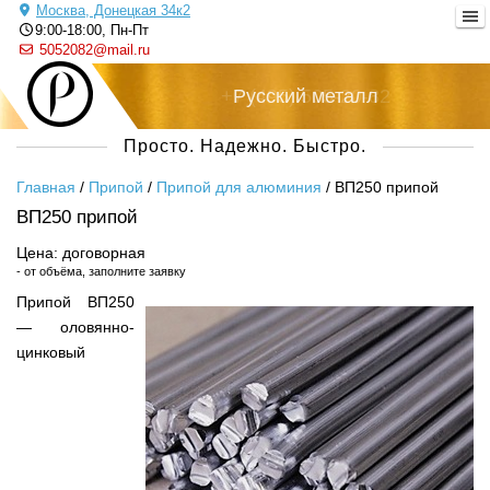
Москва, Донецкая 34к2
9:00-18:00, Пн-Пт
5052082@mail.ru
+7 (495) 505-20-82
Русский металл
Просто. Надежно. Быстро.
Главная
/
Припой
/
Припой для алюминия
/
ВП250 припой
ВП250 припой
Цена: договорная
- от объёма, заполните заявку
Припой ВП250
— оловянно-
цинковый