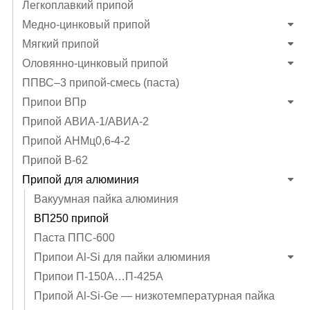
Легкоплавкий припой
Медно-цинковый припой
Мягкий припой
Оловянно-цинковый припой
ППВС–3 припой-смесь (паста)
Припои ВПр
Припой АВИА-1/АВИА-2
Припой АНМц0,6-4-2
Припой В-62
Припой для алюминия
Вакуумная пайка алюминия
ВП250 припой
Паста ППС-600
Припои Al-Si для пайки алюминия
Припои П-150А…П-425А
Припой Al-Si-Ge — низкотемпературная пайка