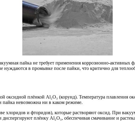
вакуумная пайка не требует применения коррозионно-активных ф
е нуждаются в промывке после пайки, что критично для теплоо
 оксидной плёнкой Al₂O₃ (корунд). Температура плавления окс
и пайка невозможна ни в каком режиме.
ве хлоридов и фторидов), которые растворяют оксид. При ваку
 диспергируют плёнку Al₂O₃, обеспечивая смачивание и растек