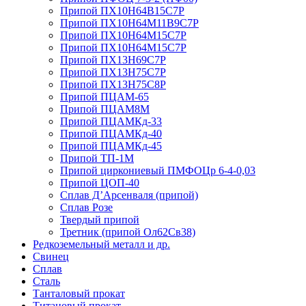
Припой ПХ10Н64В15С7Р
Припой ПХ10Н64М11В9С7Р
Припой ПХ10Н64М15С7Р
Припой ПХ10Н64М15С7Р
Припой ПХ13Н69С7Р
Припой ПХ13Н75С7Р
Припой ПХ13Н75С8Р
Припой ПЦАМ-65
Припой ПЦАМ8М
Припой ПЦАМКд-33
Припой ПЦАМКд-40
Припой ПЦАМКд-45
Припой ТП-1М
Припой циркониевый ПМФОЦр 6-4-0,03
Припой ЦОП-40
Сплав Д’Арсенваля (припой)
Сплав Розе
Твердый припой
Третник (припой Ол62Св38)
Редкоземельный металл и др.
Свинец
Сплав
Сталь
Танталовый прокат
Титановый прокат