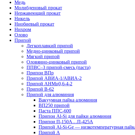
Медь
Молибденовый прокат
Нержавеющий прокат
Никель
Ниобиевый прокат
Нихром
Олово
Припой
Легкоплавкий припой
Медно-цинковый припой
Мягкий припой
Оловянно-цинковый припой
ППВС–3 припой-смесь (паста)
Припои ВПр
Припой АВИА-1/АВИА-2
Припой АНМц0,6-4-2
Припой В-62
Припой для алюминия
Вакуумная пайка алюминия
ВП250 припой
Паста ППС-600
Припои Al-Si для пайки алюминия
Припои П-150А…П-425А
Припой Al-Si-Ge — низкотемпературная пайк
Припой А