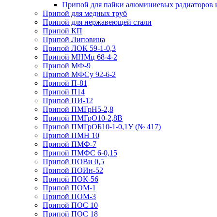
Припой для пайки алюминиевых радиаторов 
Припой для медных труб
Припой для нержавеющей стали
Припой КП
Припой Липовица
Припой ЛОК 59-1-0,3
Припой МНМц 68-4-2
Припой МФ-9
Припой МФСу 92-6-2
Припой П-81
Припой П14
Припой ПИ-12
Припой ПМГрН5-2,8
Припой ПМГрО10-2,8В
Припой ПМГрОБ10-1-0,1У (№ 417)
Припой ПМН 10
Припой ПМФ-7
Припой ПМФС 6-0,15
Припой ПОВи 0,5
Припой ПОИн-52
Припой ПОК-56
Припой ПОМ-1
Припой ПОМ-3
Припой ПОС 10
Припой ПОС 18